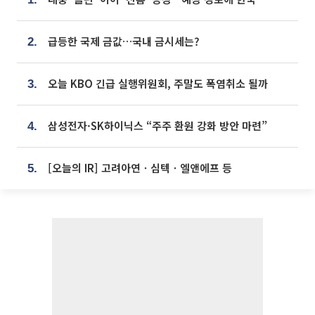
급등한 국제 금값…국내 금시세는?
2.
오늘 KBO 긴급 실행위원회, 주말도 폭염취소 될까
3.
삼성전자·SK하이닉스 “주주 환원 강화 방안 마련”
4.
[오늘의 IR] 고려아연ㆍ심텍ㆍ엘앤에프 등
5.