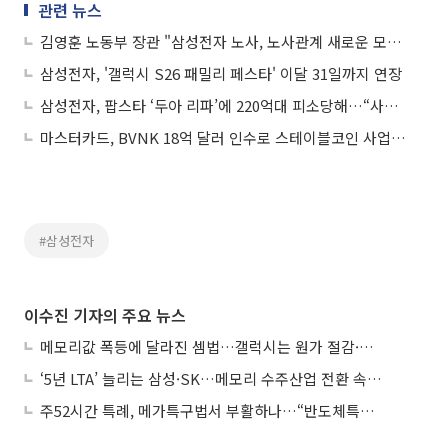
관련 뉴스
김영훈 노동부 장관 "삼성전자 노사, 노사관계 새로운 모범 만들어야"
삼성전자, '갤럭시 S26 패밀리 페스타' 이달 31일까지 연장
삼성전자, 팝스타 ‘두아 리파’에 220억대 피소당해…“사진 무단으로 사용했다”
마스터카드, BVNK 18억 달러 인수로 스테이블코인 사업 본격 확장
#삼성전자
이수진 기자의 주요 뉴스
메모리값 폭등에 달라진 셈법…갤럭시는 원가 절감·아이폰은 서비스 확대
‘5년 LTA’ 늘리는 삼성·SK…메모리 수주산업 전환 속 다른 셈법
주52시간 특례, 메가특구법서 부활하나…“반도체특별법 담겨야”