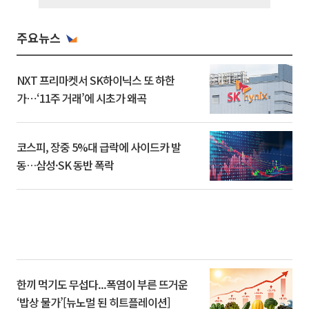
주요뉴스
NXT 프리마켓서 SK하이닉스 또 하한
가⋯‘11주 거래’에 시초가 왜곡
코스피, 장중 5%대 급락에 사이드카 발
동…삼성·SK 동반 폭락
한끼 먹기도 무섭다...폭염이 부른 뜨거운
‘밥상 물가’[뉴노멀 된 히트플레이션]