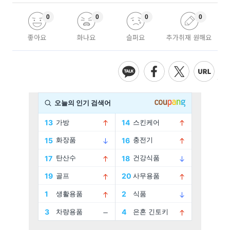
0
0
0
0
좋아요
화나요
슬퍼요
추가취재 원해요