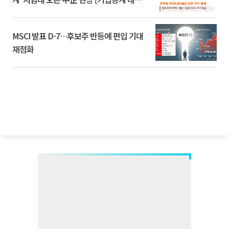
환]
MSCI 발표 D-7…후보주 반등에 편입 기대
재점화