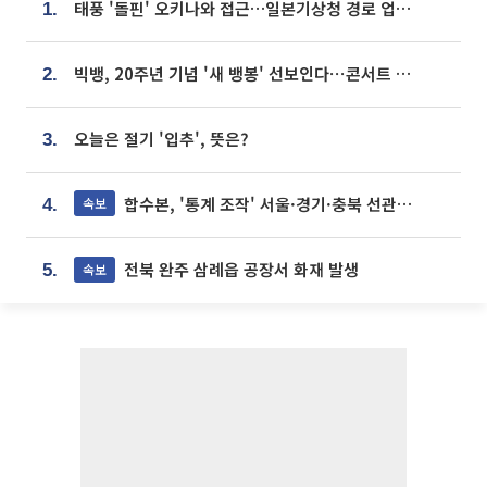
태풍 '돌핀' 오키나와 접근…일본기상청 경로 업데이트
1.
빅뱅, 20주년 기념 '새 뱅봉' 선보인다⋯콘서트 앞두고 팝업 개최
2.
오늘은 절기 '입추', 뜻은?
3.
합수본, '통계 조작' 서울·경기·충북 선관위 등 추가 압수수색
속보
4.
전북 완주 삼례읍 공장서 화재 발생
속보
5.