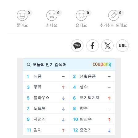
0
0
0
0
좋아요
화나요
슬퍼요
추가취재 원해요