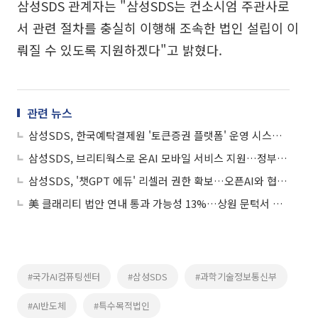
삼성SDS 관계자는 "삼성SDS는 컨소시엄 주관사로
서 관련 절차를 충실히 이행해 조속한 법인 설립이 이
뤄질 수 있도록 지원하겠다"고 밝혔다.
관련 뉴스
삼성SDS, 한국예탁결제원 '토큰증권 플랫폼' 운영 시스템 구축한다
삼성SDS, 브리티웍스로 온AI 모바일 서비스 지원…정부 부처 공식 협업도구 선정
삼성SDS, '챗GPT 에듀' 리셀러 권한 확보…오픈AI와 협력 확대
美 클래리티 법안 연내 통과 가능성 13%…상원 문턱서 제동
#국가AI컴퓨팅센터
#삼성SDS
#과학기술정보통신부
#AI반도체
#특수목적법인