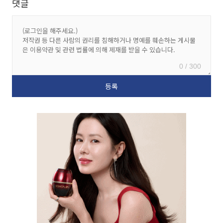
댓글
0 / 300