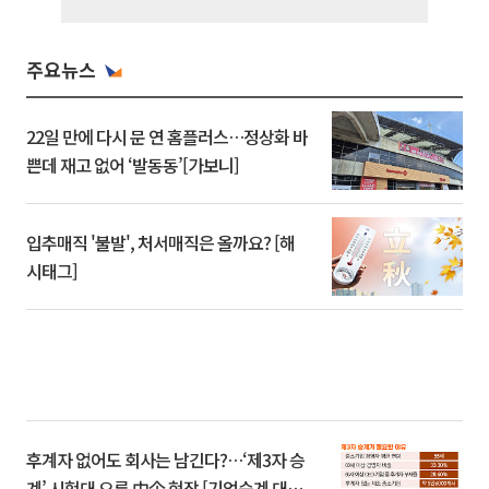
주요뉴스
22일 만에 다시 문 연 홈플러스…정상화 바
쁜데 재고 없어 ‘발동동’[가보니]
입추매직 '불발', 처서매직은 올까요? [해
시태그]
후계자 없어도 회사는 남긴다?…‘제3자 승
계’ 시험대 오른 中企 현장 [기업승계 대전