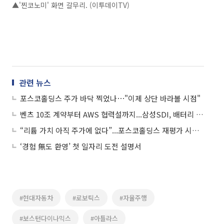
▲'찐코노미' 화면 갈무리. (이투데이TV)
관련 뉴스
포스코홀딩스 주가 바닥 찍었나⋯"이제 상단 바라볼 시점"
벤츠 10조 계약부터 AWS 협력설까지...삼성SDI, 배터리 반등 ‘주도주’ 되나
“리튬 가치 아직 주가에 없다”...포스코홀딩스 재평가 시작되나
‘경험 無도 환영’ 첫 일자리 도전 설명서
#현대자동차
#로보틱스
#자율주행
#보스턴다이나믹스
#아틀라스