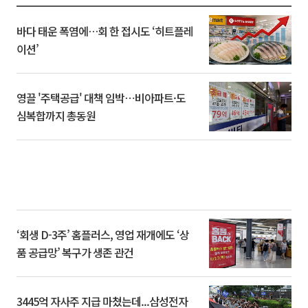
바다 태운 폭염에…회 한 접시도 ‘히트플레
이션’
영끌 '주택공급' 대책 임박⋯비아파트·도
심복합까지 총동원
‘회생 D-3주’ 홈플러스, 영업 재개에도 ‘상
품 공급망’ 복구가 생존 관건
3445억 자사주 지급 마쳤는데...삼성전자