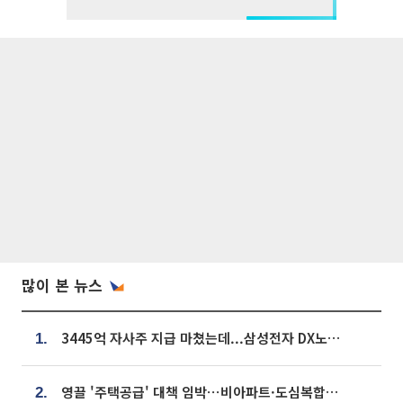
많이 본 뉴스
3445억 자사주 지급 마쳤는데...삼성전자 DX노조, 뒤늦은 '떼쓰기 집회'
1.
영끌 '주택공급' 대책 임박⋯비아파트·도심복합까지 총동원
2.