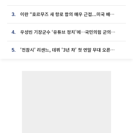
이란 “호르무즈 새 항로 합의 매우 근접...미국 배상 먼저”
3.
우성빈 기장군수 ‘유튜브 정치’에…국민의힘 군의원들 집단 반발
4.
'전참시' 리센느, 데뷔 '3년 차' 첫 연말 무대 오른다⋯"그동안 섭외 안 와"
5.