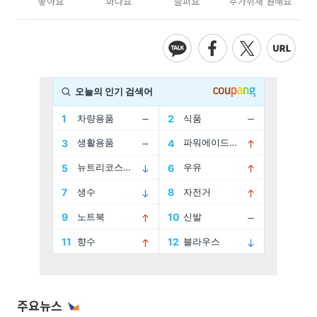
좋아요
화나요
슬퍼요
추가취재 원해요
주요뉴스