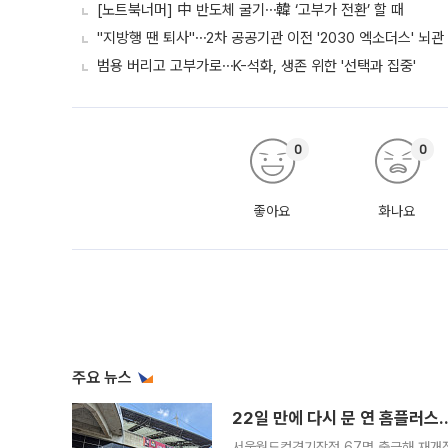
[노트북너머] 中 반도체 굴기⋯韓 ‘고부가 전환’ 할 때
"지방행 땐 퇴사"⋯2차 공공기관 이전 '2030 엑소더스' 뇌관
범용 버리고 고부가로⋯K-석화, 생존 위한 '선택과 집중'
0
0
좋아요
화나요
주요 뉴스
22일 만에 다시 문 연 홈플러스
서울월드컵경기장점 67명 출근해 재개점 