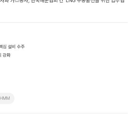
3사와 가스공사, 한국해운협회 간 'LNG 수송발전을 위한 업무협
핵심 설비 수주
리 강화
#HMM