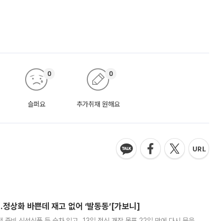
0
0
슬퍼요
추가취재 원해요
…정상화 바쁜데 재고 없어 ‘발동동’[가보니]
준비 신선식품 등 순차 입고…13일 정식 개장 목표 22일 만에 다시 문을