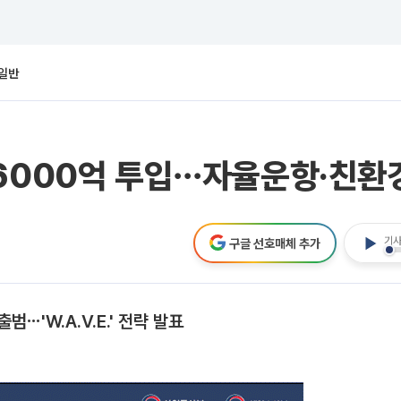
일반
6000억 투입⋯자율운항·친환경 
기사
구글 선호매체 추가
⋯'W.A.V.E.' 전략 발표