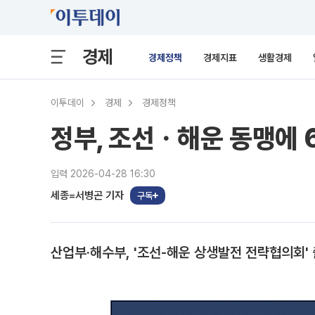
경제
경제정책
경제지표
생활경제
이투데이
경제
경제정책
정부, 조선ㆍ해운 동맹에 
입력 2026-04-28 16:30
세종=서병곤 기자
구독
산업부·해수부, '조선-해운 상생발전 전략협의회' 출범