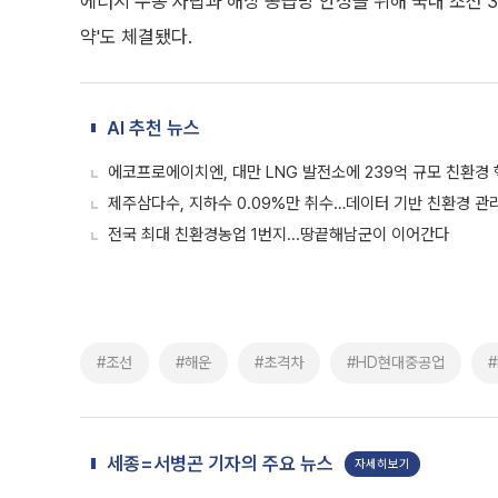
에너지 수송 자립과 해상 공급망 안정을 위해 국내 조선 
약'도 체결됐다.
AI 추천 뉴스
에코프로에이치엔, 대만 LNG 발전소에 239억 규모 친환경 
제주삼다수, 지하수 0.09%만 취수…데이터 기반 친환경 관
전국 최대 친환경농업 1번지...땅끝해남군이 이어간다
#조선
#해운
#초격차
#HD현대중공업
세종=서병곤 기자의 주요 뉴스
자세히보기