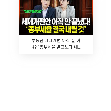
부동산 세제개편 아직 끝 아
냐? "종부세율 발표보다 내릴
것" 장기거주·양도세 전망 I 집
땅지성 I 김인만, 진미윤