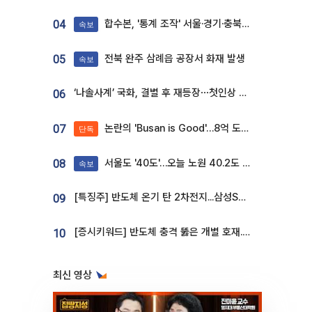
합수본, '통계 조작' 서울·경기·충북 선관위 등 추가 압수수색
04
속보
전북 완주 삼례읍 공장서 화재 발생
05
속보
‘나솔사계’ 국화, 결별 후 재등장⋯첫인상 투표 휩쓸고 ‘인기녀’ 등극
06
논란의 'Busan is Good'…8억 도시브랜드, 용산 대통령실 CI 업체가 수행
07
단독
서울도 '40도'…오늘 노원 40.2도 기록
08
속보
[특징주] 반도체 온기 탄 2차전지...삼성SDI, 장 초반 7% 넘게 껑충
09
[증시키워드] 반도체 충격 뚫은 개별 호재...포스코퓨처엠·에코프로·한화솔루션 '눈길'
10
최신 영상