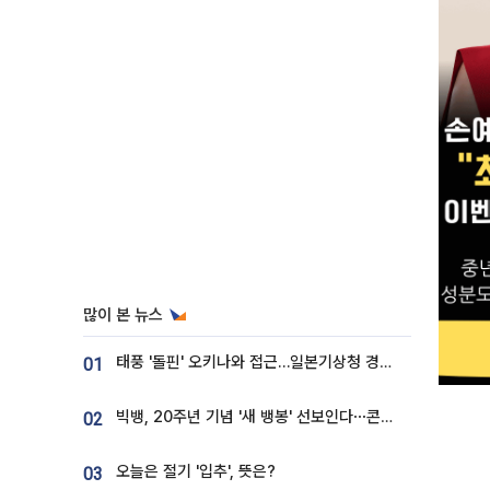
많이 본 뉴스
태풍 '돌핀' 오키나와 접근…일본기상청 경로 업데이트
01
빅뱅, 20주년 기념 '새 뱅봉' 선보인다⋯콘서트 앞두고 팝업 개최
02
오늘은 절기 '입추', 뜻은?
03