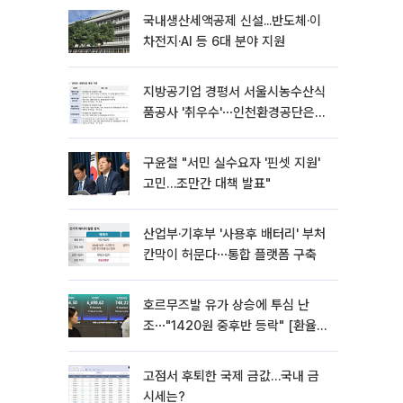
국내생산세액공제 신설...반도체·이
차전지·AI 등 6대 분야 지원
지방공기업 경평서 서울시농수산식
품공사 '취우수'⋯인천환경공단은
'낙제점'
구윤철 "서민 실수요자 '핀셋 지원'
고민…조만간 대책 발표"
산업부·기후부 '사용후 배터리' 부처
칸막이 허문다⋯통합 플랫폼 구축
호르무즈발 유가 상승에 투심 난
조⋯"1420원 중후반 등락" [환율전
망]
고점서 후퇴한 국제 금값…국내 금
시세는?