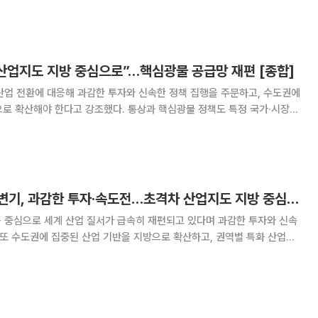
기술검증에 머물지 않고 투자유치와 구매계약으로
 산업지도 지방 중심으로”…핵심광물 공급망 재편 [종합]
 산업 전환에 대응해 과감한 투자와 신속한 정책 집행을 주문하고, 수도권에
으로 확산해야 한다고 강조했다. 통상과 핵심광물 정책도 특정 국가·시장에
. 이 대통령은 이날 산업통상부·지식재산처·기후
전위원회 업무보고에서 “지금 세계는 AI를
이 대통령 “AI 대격변기, 과감한 투자·속도전…초격차 산업지도 지방 중심으로”
를 중심으로 세계 산업 질서가 급속히 재편되고 있다며 과감한 투자와 신속
 또 수도권에 집중된 산업 기반을 지방으로 확산하고, 권역별 특화 산업을
이 대통령은 이날 산업통상부·지식재산처·기후에
위원회 업무보고 모두발언에서 “지금 세계는