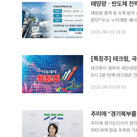
태양광·풍력 등 6개 분야
준다"'수소'→'미래형 에너지'로 확대…202
야에서 국내 생산·판매하
2026-08-03 18:00
전략기술 중 '수소' 분야는
[특징주] 테크윙, 
테크윙이 정부의 국민성장펀드
9시 3분 현재 테크윙은 전 
전 거래일인 지난달 31일에도 상한가로 마감
2026-08-03 09:05
세대 올레드(OLED·유기
추미애 "경기북부를 
추미애 경기도지사가 경기
부터 바꿔 항공·우주와 기후