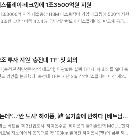
디스플레이·테크윙에 1조3500억원 지원
 1조3000억 저리 대출충남 HBM 테스트장비 기업 테크윙에 500억 지원
42.4% 국민성장펀드가 디스플레이와 반도체 공급망
와 테크윙에 총 1조3500억원을 지원한다. 유기발광다이오드(OLED) 신
메모리(HBM) 전용 테스트장비 생산
조 투자 지원 '충전대 TF' 첫 회의
대(충청권 첨단전략산업 대도약) 민관합동 실행 TF' 제1차 회의를 열어 충
 TF는 지난 2일 삼성디스플레이 아산 제2캠
단산업 발전비전 국민보고회'의 후속 조치로 출범했다. 이날 회의는 산업부
맡았으며 관계부처 국장, 충청권 4
[르포]“용수는 넘치는데”…‘짠 도시’ 하이퐁, 韓 물기술에 반하다 [베트남을 水놓다②]
겪는 베트남 '제3산업도시' 하이퐁수공, 하이퐁과 물기술협력 MOU…현지