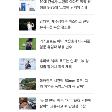
10대 건설사 브랜드 아파트 청약 경
쟁률 9.85대 1…일반 단지의 4배
강채연, 제주삼다수 마스터스 선두
유지⋯첫 우승 정조준
카스트로프 이어 백승호까지⋯시즌
앞둔 유럽파 부상 변수
추미애 "우리 목표는 연대"…故 강
일출 할머니 흉상 제막
동해안은 시간당 80㎜ 폭우, 그
외 지역은 폭염…‘극과 극 날씨’
'굿 윌 헌팅' 배우 "기아 EV2 덕분에
살아"…교통사고 후 안전성 극찬