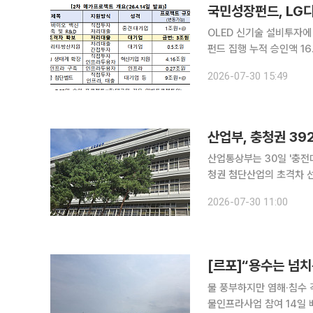
국민성장펀드, LG
OLED 신기술 설비투자에
펀드 집행 누적 승인액 16.3조원…지방 비중 
강화를 위해 LG디스플레이
2026-07-30 15:49
기술 설비투자와 고대역폭
산업부, 충청권 392
산업통상부는 30일 '충전
청권 첨단산업의 초격차 선도 방안을 논의했다. 충전대
퍼스에서 열린 '충청권 첨
2026-07-30 11:00
산업정책실장이 위원장을 
물 풍부하지만 염해·침수 
물인프라사업 참여 14일 베트남 하노이에서 동쪽으로 약 103km 떨어진 하이퐁시(市)의 남부 끼엔