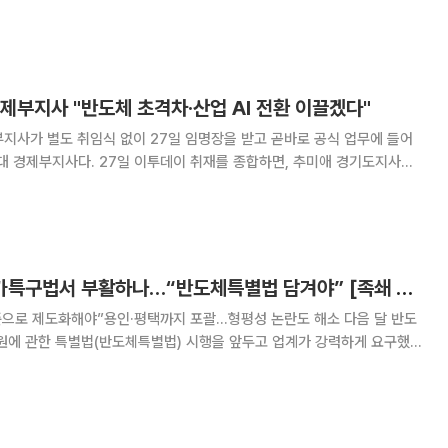
원인 다도강(江) 하류의 한 아스팔트 다리 너머에 인적 없이 수풀만 가득한
하이퐁 남부경제특구의 중장기 물 수요
제부지사 "반도체 초격차·산업 AI 전환 이끌겠다"
지사가 별도 취임식 없이 27일 임명장을 받고 곧바로 공식 업무에 들어
이 취재를 종합하면, 추미애 경기도지사는
제부지사에게 임명장을 수여하고 "훌륭한 부지사님을 맞이하게 돼서 대단
도, 도지사와 부지사가 함께하겠다"고 격려했다.
주52시간 특례, 메가특구법서 부활하나…“반도체특별법 담겨야” [족쇄 못 푼 초격차]
로 제도화해야”용인·평택까지 포괄…형평성 논란도 해소 다음 달 반도
지원에 관한 특별법(반도체특별법) 시행을 앞두고 업계가 강력하게 요구했던
주52시간 근로 특례’가 다시 수면 위로 떠오르고 있다. 노동계 반발로 반도
, 정부가 추진 중인 메가특구법에 해당