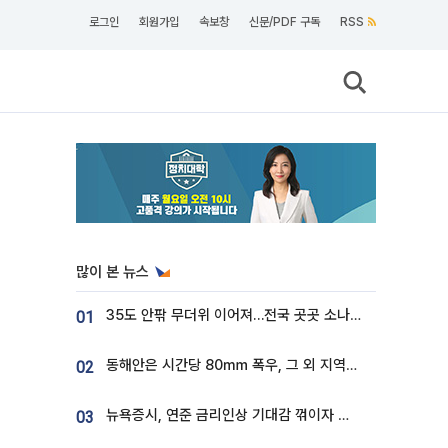
로그인
회원가입
속보창
신문/PDF 구독
RSS
많이 본 뉴스
35도 안팎 무더위 이어져…전국 곳곳 소나기 [오늘 날씨]
01
동해안은 시간당 80㎜ 폭우, 그 외 지역은 폭염…‘극과 극 날씨’
02
뉴욕증시, 연준 금리인상 기대감 꺾이자 상승...S&P500 사상 최고치 [종합]
03