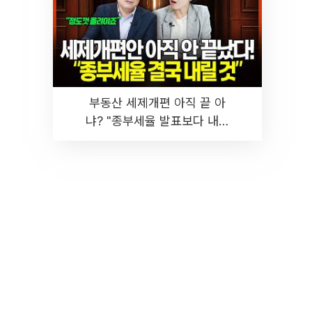
부동산 세제개편 아직 끝 아
냐? "종부세율 발표보다 내릴
것" 장기거주·양도세 전망 I 집
땅지성 I 김인만, 진미윤