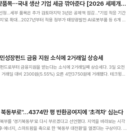
태양광ㆍ반도체 전략품목⋯국내 생산 기업 세금 깎아준다 [2026 세제개편]
 선정…세부 품목은 추가 검토마지막 3년은 공제액 점감…"기업 적응 기간
7년부터 적용 정부가 태양광발전·AI로봇부품 등 6개 분
는 기업에 법인세·소득세를 깎아주는 국내생산세액공제를 신설한다. 국가
 '미래형 에너지' 분야로 확대 개편한다
국민성장펀드 금융 지원 소식에 2거래일 상승세
로부터 금융지원을 받는다는 소식에 2거래일째 상승세다. 3일 오전
거래일 대비 2300원(5.55%) 오른 4만3750원에 거래됐다. 테크윙은
한 바 있다. 앞서 국민성장펀드는 LG디스플레이의 차
발광다이오드) 설비 투자와 반도
북동부로"…4374만 평 반환공여지에 '초격차' 심는다
북부를 '경기북동부'로 다시 부르겠다고 선언했다. 지역을 바라보는 시각
·에너지, 스마트팜을 축으로 한 '북동부 대전환'을 열겠다는 구상이다. 31