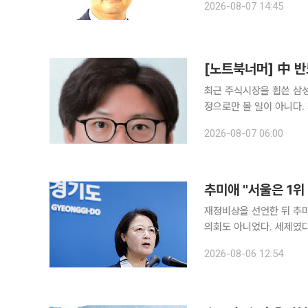
2026-08-07 14:45
관을 지냈으며, 공학·경
[노트북너머] 中 반
최근 주식시장을 휩쓴 삼
정으로만 볼 일이 아니다.
대 14조원의 공모 자금을
2026-08-07 06:00
다. 과거 정부 지원에 
추미애 "서울은 1위
재정비상을 선언한 뒤 추미
의회도 아니었다. 세제였다
패를 세우고 있다. 6일 이투데이 취재를 종합하면 추 지사는 5일 재정 비상상황 선언 이후 이날 자
2026-08-06 12:54
신의 페이스북에 "경기도