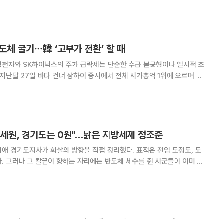
제학·산업정책을 아우르는 기술경제 및 국가전략 분야
도체 굴기⋯韓 ‘고부가 전환’ 할 때
성전자와 SK하이닉스의 주가 급락세는 단순한 수급 불균형이나 일시적 조
 지난달 27일 바다 건너 상하이 증시에서 전체 시가총액 1위에 오르며 최
 쓸어 담은 중국 창신메모리테크놀로지(CXMT)의 상장이 던진 경고장이
의존하던 중국 반도체 기업이 이제는 거대한 민
 세원, 경기도는 0원"…낡은 지방세제 정조준
애 경기도지사가 화살의 방향을 직접 정리했다. 표적은 전임 도정도, 도
. 그러나 그 칼끝이 향하는 자리에는 반도체 세수를 쥔 시군들이 이미 방
 재정위기 문제는 낡은 지방세제다. 지방세제