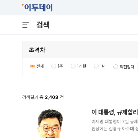
검색
전체
1주
1개월
1년
직접입력
검색결과 총
2,403
건
이 대통령, 규제합
이재명 대통령이 7일 규
원장에는 김흥규 아주대 정치외교학과 교수를
브리핑을 통해 이같은 인사를 발표했다. 김 부위원장은 노무현