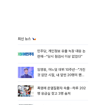
최신 뉴스
민주당, 개인정보 유출 늑장 대응 논
란에⋯“당시 점검서 이상 없었다”
임영웅, 어느덧 데뷔 10주년⋯"가진
것 없던 시절, 내 앞엔 20명의 팬
뿐"
폭염에 온열질환자 속출⋯하루 202
명 응급실 찾고 3명 숨져