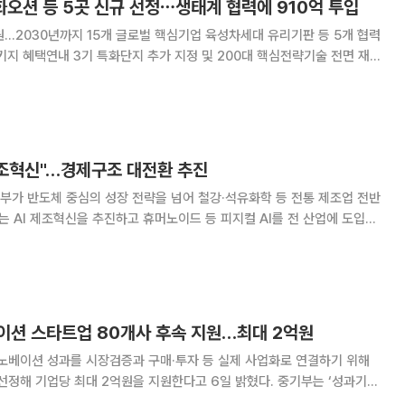
한화오션 등 5곳 신규 선정⋯생태계 협력에 910억 투입
...2030년까지 15개 글로벌 핵심기업 육성차세대 유리기판 등 5개 협력
키지 혜택연내 3기 특화단지 추가 지정 및 200대 핵심전략기술 전면 재정
규 선정하고 집중 육성에 나선다
제조혁신"…경제구조 대전환 추진
하는 AI 제조혁신을 추진하고 휴머노이드 등 피지컬 AI를 전 산업에 도입해
. 사회안전망 강화, 노동시장 개편, 균형발전 정책 등을 병행해 성장·분
배를 아우르는 경제구조전환에 나선다는 계획이다. 정부는 6일
이션 스타트업 80개사 후속 지원…최대 2억원
베이션 성과를 시장검증과 구매·투자 등 실제 사업화로 연결하기 위해
 기업당 최대 2억원을 지원한다고 6일 밝혔다. 중기부는 ‘성과기업
고 6일부터 26일까지 참여기업을 모집한다. 기존 오픈이노베이션 사업에