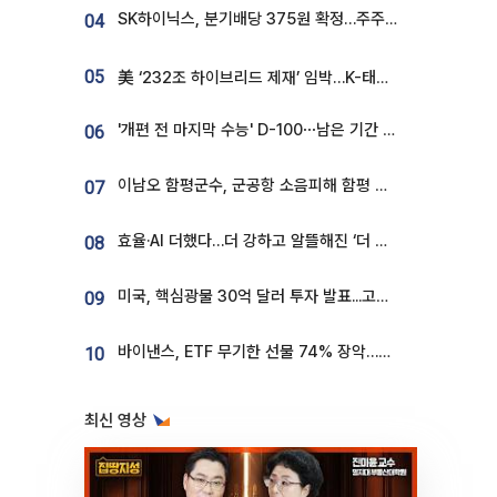
SK하이닉스, 분기배당 375원 확정…주주환원책 9월로 앞당겨 발표
04
05
美 ‘232조 하이브리드 제재’ 임박…K-태양광, 불확실성 털고 날개 다나
'개편 전 마지막 수능' D-100⋯남은 기간 성적 올릴 전략은
06
이남오 함평군수, 군공항 소음피해 함평 보상 요구
07
효율·AI 더했다…더 강하고 알뜰해진 ‘더 뉴 그랜저 하이브리드’ [ET의 모빌리티]
08
미국, 핵심광물 30억 달러 투자 발표...고려아연 대미투자 언급
09
바이낸스, ETF 무기한 선물 74% 장악…한국 레버리지 ETF 거래 급증 [e가상자산]
10
최신 영상