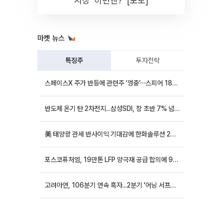
시장 '이번엔?' [포토]
마켓 뉴스
특징주
투자전략
스페이스X 주가 반등에 관련주 ‘껑충’⋯스피어 18%ㆍ에이치브이엠 12%↑
반도체 온기 탄 2차전지...삼성SDI, 장 초반 7% 넘게 껑충
美 태양광 관세 반사이익 기대감에 한화솔루션 20%대·OCI홀딩스 14%대 급등
포스코퓨처엠, 19만톤 LFP 양극재 공급 합의에 9%대 강세
고려아연, 106분기 연속 흑자...2분기 '어닝 서프라이즈'에 장 초반 12%대 강세