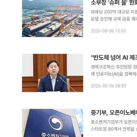
소부장 '슈퍼 을' 
과제당 200억 대규모 지원
모델 승인해 규제·금융 패
비 정부가 글로벌 공급망을 주도할 소재·부품·장비(소부장) 핵심기업인 이른바 '슈퍼 을(乙)' 기업으
2026-08-06 10:00
로 한화오션 등 5곳을 신
"반도체 넘어 AI 
경제구조혁신 추진방향 정부가 반도체 중심의 성장 전략을 넘어 철강·석유화학 등 전통 제조업 전반
에 인공지능(AI)을 접목
잠재성장률 반등을 도모한다
2026-08-06 08:30
중기부, 오픈이노베
중소벤처기업부가 오픈이노
스타트업 80개사 안팎을 선정해
후속 지원’ 사업을 신설하