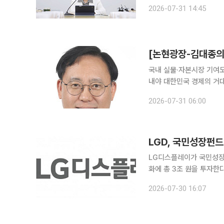
일 이투데이 취재를 종합하
2026-07-31 14:45
형발전기획실·북부특별자치
[논현광장-김대종의 
국내 실물·자본시장 기여
내야 대한민국 경제의 거대한 버팀목인 반도체 산업이 다시 한번 거센 폭풍우를 맞고 있다. 최근 국
내 증시를 대표하는 삼성
2026-07-31 06:00
는 ‘반도체 겨울론’과 ‘고
LGD, 국민성장펀드
LG디스플레이가 국민성장
화에 총 3조 원을 투자한
OLED 기술 확보에 속도를 내 
2026-07-30 16:07
국민성장펀드 '2차 메가프로