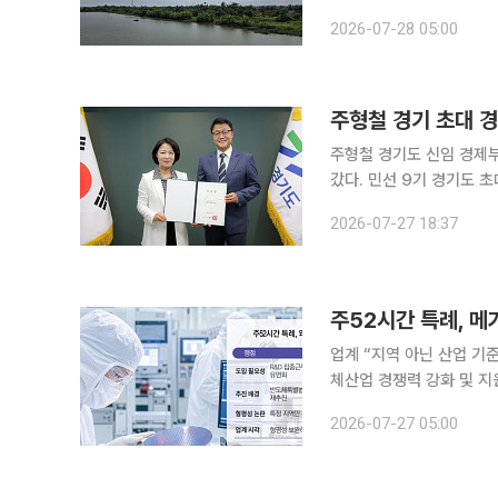
하이. 이 지역의 핵심 수
2026-07-28 05:00
평야가 눈에 들어왔다. 
주형철 경기 초대 경
주형철 경기도 신임 경제부
갔다. 민선 9기 경기도 초대 경제부지사다. 27일 이투데
이날 경기도청에서 주 경
2026-07-27 18:37
히 든든하다. 든든한 경기
업계 “지역 아닌 산업 기준으
체산업 경쟁력 강화 및 
연구개발(R&D) 인력의 ‘
2026-07-27 05:00
체특별법에서는 제외됐지만