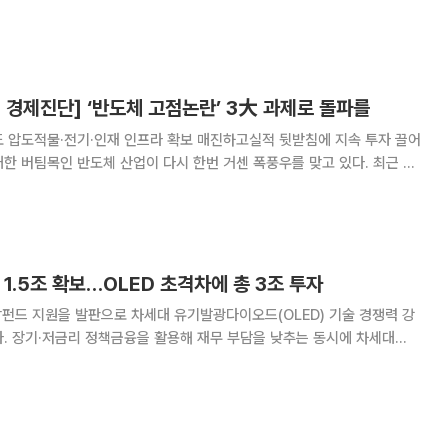
면, 추 지사는 이날 오전 의정부 경기도청 북부청사 상황실에서 열린 균
도추진단 등 실국 업무보고 모두발언을 통해
경제진단] ‘반도체 고점논란’ 3大 과제로 돌파를
도 압도적물·전기·인재 인프라 확보 매진하고실적 뒷받침에 지속 투자 끌어
전자와 SK하이닉스의 주가가 고점 대비 40% 이상 급락하면서 시장에서
점 논란’이 뜨겁게 분출되고 있다. 이 현상을
 1.5조 확보…OLED 초격차에 총 3조 투자
펀드 지원을 발판으로 차세대 유기발광다이오드(OLED) 기술 경쟁력 강
다. 장기·저금리 정책금융을 활용해 재무 부담을 낮추는 동시에 차세대
글로벌 경쟁력을 한층 강화한다는 전략이다. LG디스플레이는 30일
젝트'의 'OLED 초격차 확보' 지원 기업