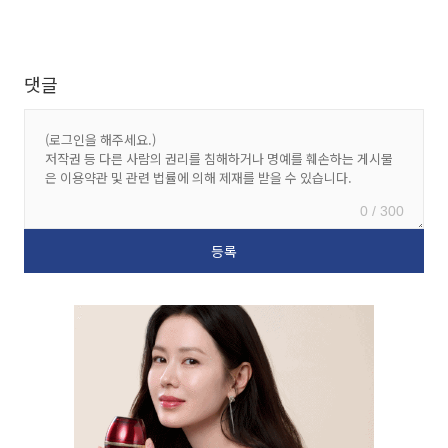
댓글
0 / 300