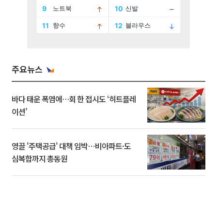
주요뉴스
바다 태운 폭염에…회 한 접시도 ‘히트플레
이션’
영끌 '주택공급' 대책 임박⋯비아파트·도
심복합까지 총동원