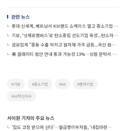
관련 뉴스
롯데·신세계, 베트남서 K브랜드 쇼케이스 열고 중소기업 해외 판로 확대
기보, ‘넷제로멤버스’로 탄소중립 선도기업 육성...탄소저감 기여 '엘파워텍' 선정
섬유업계 "중동 수출 막히고 원자재 가격 급등...국산 원단 활용해야"
美 클래리티 법안 연내 통과 가능성 13%…상원 문턱서 제동
#기보
#중소기업
#AX
#벤처기업
#AX혁신지수
서이원 기자의 주요 뉴스
‘집도 코칭 받으며 산다’…월급쟁이부자들, ‘내집마련’ 신청 증가세