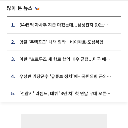
많이 본 뉴스
3445억 자사주 지급 마쳤는데...삼성전자 DX노조, 뒤늦은 '떼쓰기 집회'
1.
영끌 '주택공급' 대책 임박⋯비아파트·도심복합까지 총동원
2.
이란 “호르무즈 새 항로 합의 매우 근접...미국 배상 먼저”
3.
우성빈 기장군수 ‘유튜브 정치’에…국민의힘 군의원들 집단 반발
4.
'전참시' 리센느, 데뷔 '3년 차' 첫 연말 무대 오른다⋯"그동안 섭외 안 와"
5.