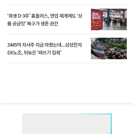
‘회생 D-3주’ 홈플러스, 영업 재개에도 ‘상
품 공급망’ 복구가 생존 관건
3445억 자사주 지급 마쳤는데...삼성전자
DX노조, 뒤늦은 '떼쓰기 집회'