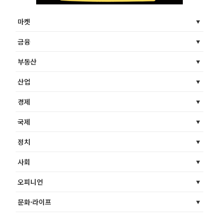
마켓
금융
부동산
산업
경제
국제
정치
사회
오피니언
문화·라이프