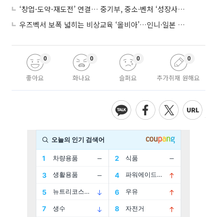
‘창업-도약-재도전’ 연결… 중기부, 중소·벤처 ‘성장사다리’ 짓는다
우즈벡서 보폭 넓히는 비상교육 ‘올비아’…인니·일본 진출 타진
0
0
0
0
좋아요
화나요
슬퍼요
추가취재 원해요