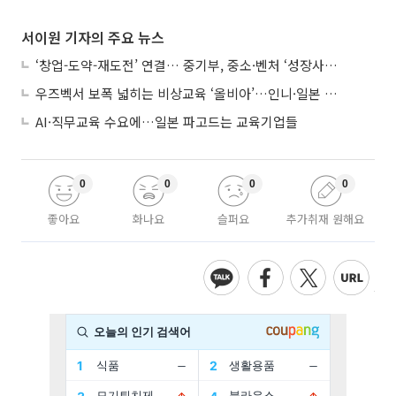
서이원 기자의 주요 뉴스
‘창업-도약-재도전’ 연결… 중기부, 중소·벤처 ‘성장사다리’ 짓는다
우즈벡서 보폭 넓히는 비상교육 ‘올비아’…인니·일본 진출 타진
AI·직무교육 수요에…일본 파고드는 교육기업들
0
0
0
0
좋아요
화나요
슬퍼요
추가취재 원해요