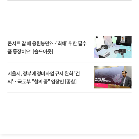
콘서트 갈 때 응원봉만?⋯'최애' 위한 필수
품 등장이오! [솔드아웃]
서울시, 정부에 정비사업 규제 완화 '건
의'⋯국토부 "협의 중" 입장만 [종합]