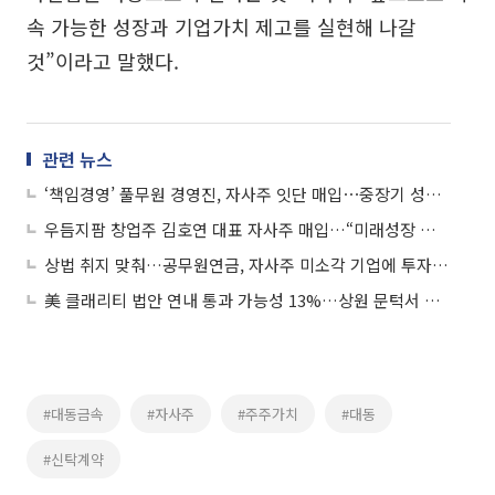
속 가능한 성장과 기업가치 제고를 실현해 나갈
것”이라고 말했다.
관련 뉴스
‘책임경영’ 풀무원 경영진, 자사주 잇단 매입⋯중장기 성장에 ‘가속페달’
우듬지팜 창업주 김호연 대표 자사주 매입…“미래성장 자신감·책임경영 강화”
상법 취지 맞춰…공무원연금, 자사주 미소각 기업에 투자자 서한 발송
美 클래리티 법안 연내 통과 가능성 13%…상원 문턱서 제동
#대동금속
#자사주
#주주가치
#대동
#신탁계약