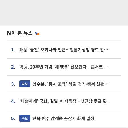
많이 본 뉴스
태풍 '돌핀' 오키나와 접근…일본기상청 경로 업데이트
1.
빅뱅, 20주년 기념 '새 뱅봉' 선보인다⋯콘서트 앞두고 팝업 개최
2.
합수본, '통계 조작' 서울·경기·충북 선관위 등 추가 압수수색
속보
3.
‘나솔사계’ 국화, 결별 후 재등장⋯첫인상 투표 휩쓸고 ‘인기녀’ 등극
4.
전북 완주 삼례읍 공장서 화재 발생
속보
5.