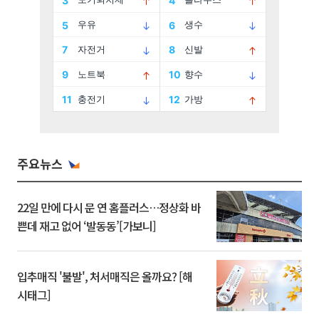
주요뉴스
22일 만에 다시 문 연 홈플러스…정상화 바
쁜데 재고 없어 ‘발동동’[가보니]
입추매직 '불발', 처서매직은 올까요? [해
시태그]