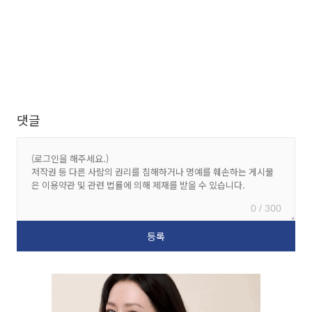
댓글
0 / 300