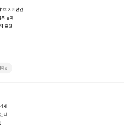
제1호 지지선언
일부 통제
특허 출원
레이닝
증가세
짓는다
진