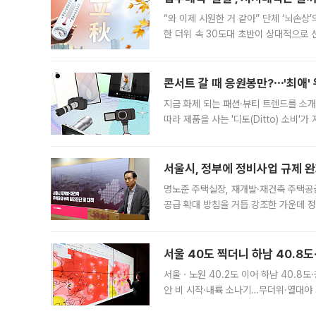
“와 이제 시원한 거 같아” 단체 ‘뇌손상
한 더위 속 30도대 초반이 상대적으로
지역에 있었습니다. 7월 말에는 서풍과
콘서트 갈 때 응원봉만?⋯'최애'
지금 화제 되는 패션·뷰티 트렌드를 소개
따라 제품을 사는 '디토(Ditto) 소비
어디일까요? 아이돌 콘서트 시작을 기다
서울시, 정부에 정비사업 규제 완화
명노준 주택실장, 재개발·재건축 주택공
공급 확대 방침을 거듭 강조한 가운데 정
면 반박하고 나섰다. 명노준 서울시 주택
서울 40도 찍더니 하남 40.8도
서울ㆍ노원 40.2도 이어 하남 40.8도
안 비 시작·내륙 소나기…무더위·열대야 
에서도 40도를 웃도는 기온이 관측됐다