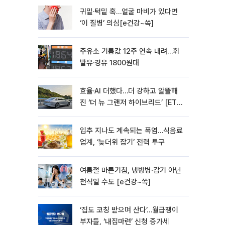
귀밑·턱밑 혹…얼굴 마비가 있다면
‘이 질병’ 의심[e건강~쏙]
주유소 기름값 12주 연속 내려…휘
발유·경유 1800원대
효율·AI 더했다…더 강하고 알뜰해
진 ‘더 뉴 그랜저 하이브리드’ [ET의
모빌리티]
입추 지나도 계속되는 폭염…식음료
업계, ‘늦더위 잡기’ 전력 투구
여름철 마른기침, 냉방병‧감기 아닌
천식일 수도 [e건강~쏙]
‘집도 코칭 받으며 산다’…월급쟁이
부자들, ‘내집마련’ 신청 증가세