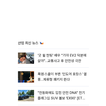
산업 최신 뉴스
'굿 윌 헌팅' 배우 "기아 EV2 덕분에
살아"…교통사고 후 안전성 극찬
폭염·스콜이 부른 ‘인도어 호캉스’ 열
풍…체류형 패키지 뜬다
"전동화에도 입힌 안전 DNA" 전기
플래그십 SUV 볼보 'EX90' [ET의
모빌리티]