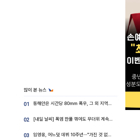
많이 본 뉴스
동해안은 시간당 80㎜ 폭우, 그 외 지역은 폭염…‘극과 극 날씨’
01
[내일 날씨] 폭염 한풀 꺾여도 무더위 계속⋯동해안 이틀 연속 비
02
임영웅, 어느덧 데뷔 10주년⋯"가진 것 없던 시절, 내 앞엔 20명의 팬뿐"
03