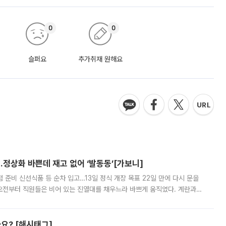
0
0
슬퍼요
추가취재 원해요
…정상화 바쁜데 재고 없어 ‘발동동’[가보니]
준비 신선식품 등 순차 입고…13일 정식 개장 목표 22일 만에 다시 문을
오전부터 직원들은 비어 있는 진열대를 채우느라 바쁘게 움직였다. 계란과
리를 잡기 시작했지만, 매장 곳곳엔 여전히 텅 빈 매대가 먼저 눈에 들어왔
까요? [해시태그]