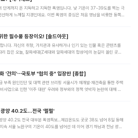
’의 단계까지 온 지독하고 지독한 폭염입니다. 낮 기온이 37~39도를 찍는 극
 선선하게 느껴질 지경인데요. 이번 폭염의 중심은 처음 영남을 비롯한 동쪽
 북서풍이 산맥을 넘어 영남 쪽으로 내려오면서 뜨겁고 건조해졌는데요.
 위한 필수품 등장이오! [솔드아웃]
합니다. 자신의 취향, 가치관과 유사하거나 인기 있는 인물 혹은 콘텐츠를
'가 자리 잡은 오늘, 잘파세대(Z세대와 알파세대의 합성어)의 눈길이 쏠린 곳은
리는 공연장. 응원봉만큼이나 눈에 띄는 게 있습니다. 공연이 시작되기
 '건의'⋯국토부 "협의 중" 입장만 [종합]
급 부족 원인진단 및 대책 관련 브리핑 서울시가 재개발·재건축을 통한 주택
비사업으로 인한 '이주 대란' 우려와 정부와의 정책 엇박자 논란에 대해 정
실장은 2031년까지 31만 가구 착공 목표에 차질이 없다는 입장이나,
·광양 40.2도…전국 '펄펄'
·광양 40.2도 전국 대부분 폭염특보…체감온도도 곳곳 38도 넘어 8일 동해
지속 서울 노원구의 기온이 40도를 넘어선 데 이어 경기 하남과 전남 광양
. 전국 대부분 지역에 폭염특보가 내려진 가운데 곳곳에서 39~40도 안팎