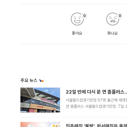
0
0
좋아요
화나요
주요 뉴스
22일 만에 다시 문 연 홈플러스
서울월드컵경기장점 67명 출근해 재개점 
연 홈플러스 서울월드컵경기장점. 7일 
우유, 과일 같은 신선식품이 차근차근 자
입추매직 '불발', 처서매직은 올