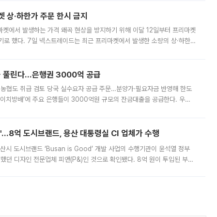
켓 상·하한가 주문 한시 금지
마켓에서 발생하는 가격 왜곡 현상을 방지하기 위해 이달 12일부터 프리마켓
기로 했다. 7일 넥스트레이드는 최근 프리마켓에서 발생한 소량의 상·하한
, 주문 오류로 인한 가격 급등락을 최소화하기 위한 비상 대응방안을 발표
 풀린다…은행권 3000억 공급
리·농협도 취급 검토 당국 실수요자 공급 주문…분양가·필요자금 반영해 한도
에이치방배’에 주요 은행들이 3000억원 규모의 잔금대출을 공급한다. 우리
하고 있어 향후 공급 규모가 늘어날 전망이다. 7일 금융권에 따르면 KB국
od'…8억 도시브랜드, 용산 대통령실 CI 업체가 수행
시 도시브랜드 ‘Busan is Good’ 개발 사업의 수행기관이 윤석열 정부
여했던 디자인 전문업체 피앤(P&)인 것으로 확인됐다. 8억 원이 투입된 부산
 부족과 디자인 정체성 논란에 휩싸였던 만큼, 사업 선정 과정과 결과물에