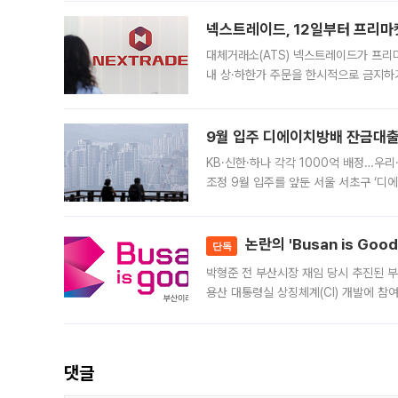
의 극심한
넥스트레이드, 12일부터 프리마
대체거래소(ATS) 넥스트레이드가 프리
내 상·하한가 주문을 한시적으로 금지하
가 체결 사례와 관련해 설명자료를 내고
9월 입주 디에이치방배 잔금대출
KB·신한·하나 각각 1000억 배정…우
조정 9월 입주를 앞둔 서울 서초구 ‘디
은행과 NH농협은행도 대출 취급을 검토
민은행
논란의 'Busan is Go
단독
박형준 전 부산시장 재임 당시 추진된 부산
용산 대통령실 상징체계(CI) 개발에 참
도시브랜드 사업이 공개 이후 시민 공감
댓글