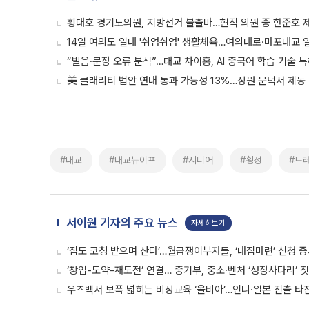
황대호 경기도의원, 지방선거 불출마…현직 의원 중 한준호 
14일 여의도 일대 '쉬엄쉬엄' 생활체육…여의대로·마포대교 
“발음·문장 오류 분석”…대교 차이홍, AI 중국어 학습 기술 
美 클래리티 법안 연내 통과 가능성 13%…상원 문턱서 제동
#대교
#대교뉴이프
#시니어
#횡성
#트
서이원 기자의 주요 뉴스
자세히보기
‘집도 코칭 받으며 산다’…월급쟁이부자들, ‘내집마련’ 신청 
‘창업-도약-재도전’ 연결… 중기부, 중소·벤처 ‘성장사다리’ 
우즈벡서 보폭 넓히는 비상교육 ‘올비아’…인니·일본 진출 타