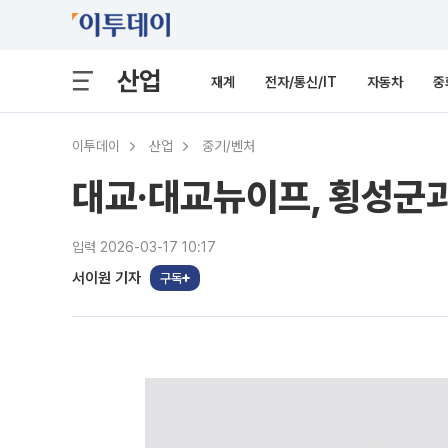
산업
재계
전자/통신/IT
자동차
중
이투데이
산업
중기/벤처
대교·대교뉴이프, 횡성군과
입력 2026-03-17 10:17
서이원 기자
구독