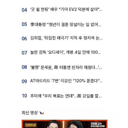
'굿 윌 헌팅' 배우 "기아 EV2 덕분에 살아"…교통사고 후 안전성 극찬
04
05
李대통령 “청년이 결혼 망설이는 일 없어야...제도상 불이익 조사”
김희철, '뒤집힌 태극기' 지적 후 정치색 논란…"좌우 떠나 우리나라 국기"
06
놀란 감독 '오디세이', 개봉 4일 만에 100만 돌파⋯'왕사남' 보다 빠르다
07
08
'불명' 문세윤, 故 터틀맨 빈자리 채웠다…'거북이' 눈물의 최종 우승
AT마드리드 ‘7번’ 이강인 “120% 쏟겠다”⋯시메오네 감독 “필요한 선수”
09
10
추미애 "우리 목표는 연대"…故 강일출 할머니 흉상 제막
최신 영상