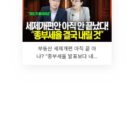
부동산 세제개편 아직 끝 아
냐? "종부세율 발표보다 내릴
것" 장기거주·양도세 전망 I 집
땅지성 I 김인만, 진미윤