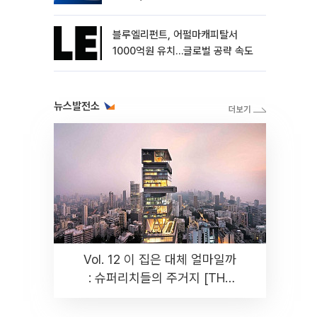
블루엘리펀트, 어펄마캐피탈서
1000억원 유치…글로벌 공략 속도
뉴스발전소
Vol. 12 이 집은 대체 얼마일까
: 슈퍼리치들의 주거지 [THE
RARE]