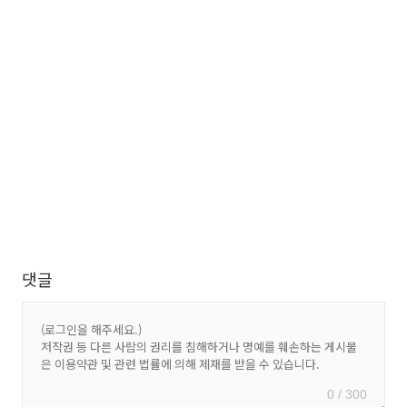
댓글
0 / 300