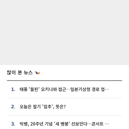
많이 본 뉴스
태풍 '돌핀' 오키나와 접근…일본기상청 경로 업데이트
1.
오늘은 절기 '입추', 뜻은?
2.
빅뱅, 20주년 기념 '새 뱅봉' 선보인다⋯콘서트 앞두고 팝업 개최
3.