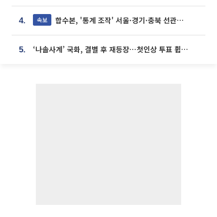
합수본, '통계 조작' 서울·경기·충북 선관위 등 추가 압수수색
속보
4.
‘나솔사계’ 국화, 결별 후 재등장⋯첫인상 투표 휩쓸고 ‘인기녀’ 등극
5.