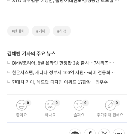
STO 하위법규 예상안, 풀링·거래한도·정형증권 로드맵 제시
#현대차
#기아
#하청
김채빈 기자의 주요 뉴스
BMW코리아, 8월 온라인 한정판 3종 출시…7시리즈·X7·M340i 투어링
한온시스템, 캐나다 정부서 100억 지원…북미 전동화 시장 가속
현대차·기아, 레드닷 디자인 어워드 17관왕…최우수상 2개 수상
0
0
0
0
좋아요
화나요
슬퍼요
추가취재 원해요