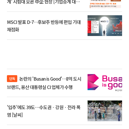
계’ 시험대 오른 中企 현장 [기업승계 대전
환]
MSCI 발표 D-7…후보주 반등에 편입 기대
재점화
논란의 'Busan is Good'…8억 도시
단독
브랜드, 용산 대통령실 CI 업체가 수행
'입추'에도 39도⋯수도권ㆍ강원ㆍ전라 폭
염 [날씨]