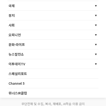
국제
정치
사회
오피니언
문화·라이프
뉴스발전소
이투데이TV
스페셜리포트
Channel 5
위너스IR클럽
무단전재 및 수집, 복사, 재배포, AI학습 이용 금지