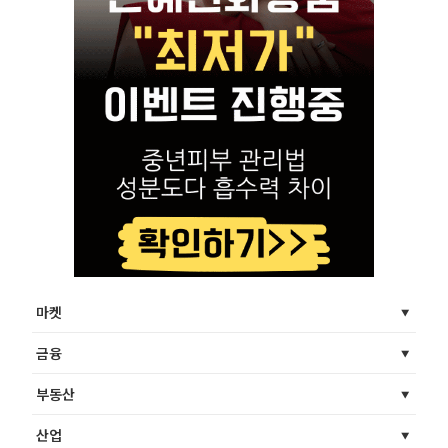
마켓
금융
부동산
산업