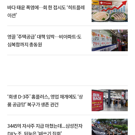
바다 태운 폭염에…회 한 접시도 ‘히트플레
이션’
영끌 '주택공급' 대책 임박⋯비아파트·도
심복합까지 총동원
‘회생 D-3주’ 홈플러스, 영업 재개에도 ‘상
품 공급망’ 복구가 생존 관건
3445억 자사주 지급 마쳤는데...삼성전자
DX노조, 뒤늦은 '떼쓰기 집회'