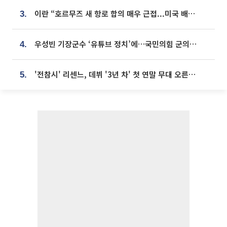
이란 “호르무즈 새 항로 합의 매우 근접...미국 배상 먼저”
3.
우성빈 기장군수 ‘유튜브 정치’에…국민의힘 군의원들 집단 반발
4.
'전참시' 리센느, 데뷔 '3년 차' 첫 연말 무대 오른다⋯"그동안 섭외 안 와"
5.