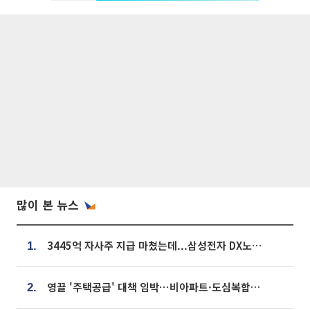
많이 본 뉴스
3445억 자사주 지급 마쳤는데...삼성전자 DX노조, 뒤늦은 '떼쓰기 집회'
1.
영끌 '주택공급' 대책 임박⋯비아파트·도심복합까지 총동원
2.