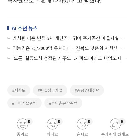
역자원으로 전환해 나가겠다"고 밝혔다.
AI 추천 뉴스
방치된 어촌 빈집 5채 새단장…귀어 주거공간·마을시설로 재탄생
귀농귀촌 2만2000명 유치되나…전북도 맞춤형 지원책 가동
'드론' 실증도시 선정된 제주도...가파도·마라도·비양도 배송시대
#제주도
#빈집정비사업
#공공임대주택
#그린리모델링
#농어촌유학주택
0
0
0
0
좋아요
화나요
슬퍼요
추가취재 원해요