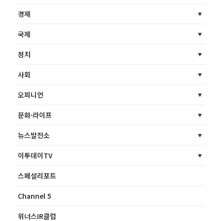
경제
국제
정치
사회
오피니언
문화·라이프
뉴스발전소
이투데이TV
스페셜리포트
Channel 5
위너스IR클럽