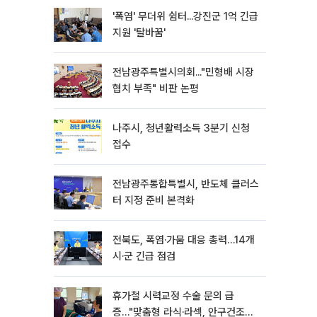
'폭염' 무더위 쉼터...강진군 1억 긴급
지원 '탈바꿈'
전남광주특별시의회..."민형배 시장
협치 부족" 비판 논평
나주시, 청년활력소득 3분기 신청
접수
전남광주통합특별시, 반도체 클러스
터 지정 준비 본격화
전북도, 폭염·가뭄 대응 총력…14개
시·군 긴급 점검
휴가철 시력교정 수술 문의 급
증…"맞춤형 라식·라섹, 안구건조증