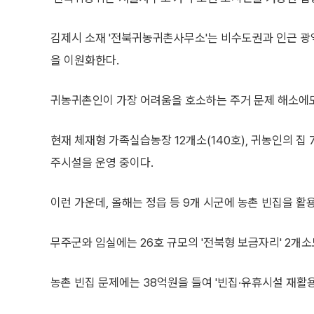
김제시 소재 '전북귀농귀촌사무소'는 비수도권과 인근 광
을 이원화한다.
귀농귀촌인이 가장 어려움을 호소하는 주거 문제 해소에도
현재 체재형 가족실습농장 12개소(140호), 귀농인의 집 
주시설을 운영 중이다.
이런 가운데, 올해는 정읍 등 9개 시군에 농촌 빈집을 활용
무주군와 임실에는 26호 규모의 '전북형 보금자리' 2개
농촌 빈집 문제에는 38억원을 들여 '빈집·유휴시설 재활