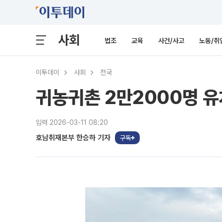
사회
법조
교육
사건/사고
노동/취
이투데이
사회
전국
귀농귀촌 2만2000명 
입력 2026-03-11 08:20
호남취재본부 한승하 기자
구독