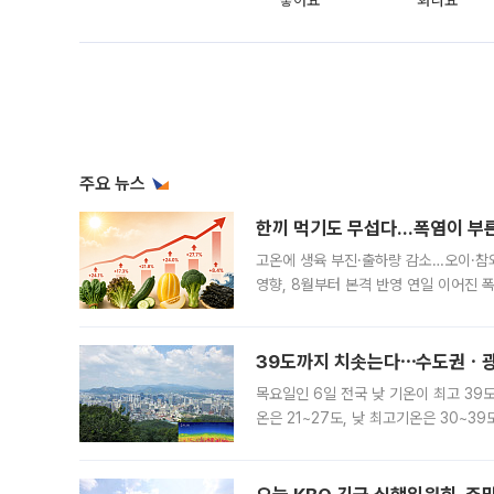
좋아요
화나요
주요 뉴스
한끼 먹기도 무섭다...폭염이 부
고온에 생육 부진·출하량 감소…오이·참외
영향, 8월부터 본격 반영 연일 이어진 
고온에 취약한 시금치와 상추 등 잎채소뿐
39도까지 치솟는다⋯수도권ㆍ광
목요일인 6일 전국 낮 기온이 최고 39
온은 21~27도, 낮 최고기온은 30~
는 35도 안팎까지 올라 매우 무덥겠다
기