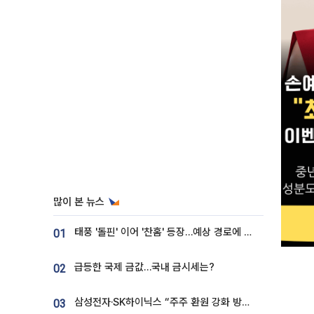
많이 본 뉴스
태풍 '돌핀' 이어 '찬홈' 등장…예상 경로에 한국 '한숨'
01
급등한 국제 금값…국내 금시세는?
02
삼성전자·SK하이닉스 “주주 환원 강화 방안 마련”
03