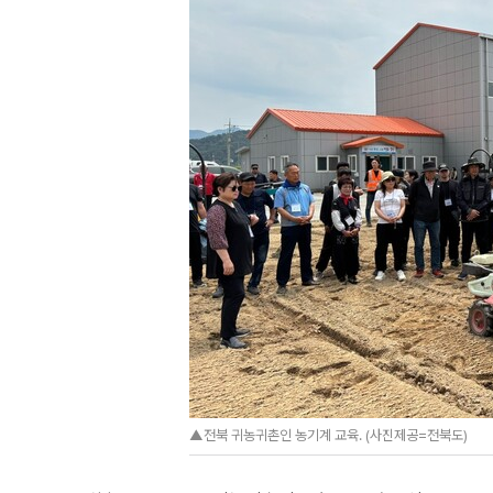
▲전북 귀농귀촌인 농기계 교육. (사진제공=전북도)