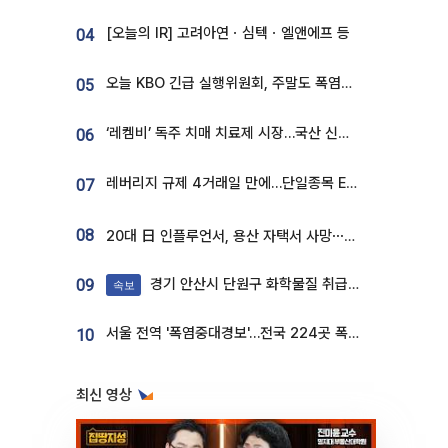
[오늘의 IR] 고려아연ㆍ심텍ㆍ엘앤에프 등
04
오늘 KBO 긴급 실행위원회, 주말도 폭염취소 될까
05
‘레켐비’ 독주 치매 치료제 시장…국산 신약 등장하나
06
레버리지 규제 4거래일 만에…단일종목 ETF 거래대금 '13분의 1' 급감
07
08
20대 日 인플루언서, 용산 자택서 사망⋯SNS 라방 중 숨져
경기 안산시 단원구 화학물질 취급 공장서 연기 발생
09
속보
서울 전역 '폭염중대경보'…전국 224곳 폭염특보
10
최신 영상