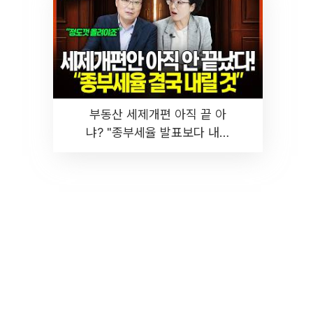
부동산 세제개편 아직 끝 아
냐? "종부세율 발표보다 내릴
것" 장기거주·양도세 전망 I 집
땅지성 I 김인만, 진미윤