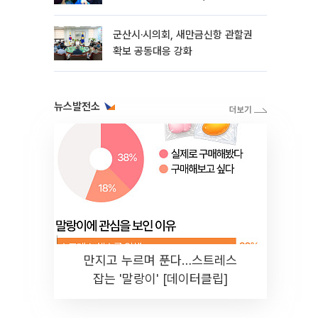
관리도 중요"
군산시·시의회, 새만금신항 관할권
확보 공동대응 강화
뉴스발전소
만지고 누르며 푼다…스트레스
잡는 '말랑이' [데이터클립]