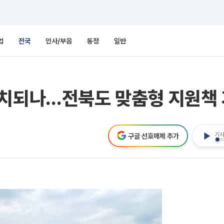
업
전국
인사/부음
동정
일반
유치되나…전북도 맞춤형 지원책
기사
구글 선호매체 추가