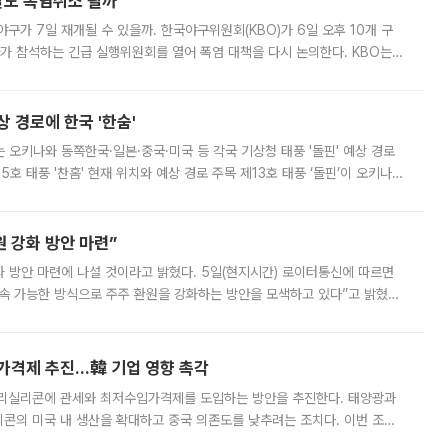
말도 폭염취소 될까
구가 7일 재개될 수 있을까. 한국야구위원회(KBO)가 6일 오후 10개 구
 참석하는 긴급 실행위원회를 열어 폭염 대책을 다시 논의한다. KBO는
서 관람객과 선수단의 안전 위험 상황이 발생했다”며 5∼6일 예정됐던
상 경로에 한국 '한숨'
치는 오키나와 동쪽한국·일본·중국·미국 등 각국 기상청 태풍 '돌핀' 예상 경로
5호 태풍 '찬홈' 현재 위치와 예상 경로 주목 제13호 태풍 ‘돌핀’이 오키나와
 제15호 태풍 ‘찬홈’이 새로 발생했다. 한국과 일본뿐 아니라 중국
 강화 방안 마련”
 것이라고 밝혔다. 5일(현지시간) 로이터통신에 따르면
속 가능한 방식으로 주주 환원을 강화하는 방안을 모색하고 있다”고 밝혔다.
그러면서 자세한 내용은 “조만간 공개할 예정”이라고 덧붙였다. SK하이닉스도 로이터에 전달한 성명에서 “연
가격제 추진…韓 기업 영향 촉각
폴리실리콘에 관세와 최저수입가격제를 도입하는 방안을 추진한다. 태양광과
콘의 미국 내 생산을 확대하고 중국 의존도를 낮추려는 조치다. 이번 조처
쏠리고 있다. 5일(현지시간) 블룸버그통신에 따르면 미국 행정부 내에서는