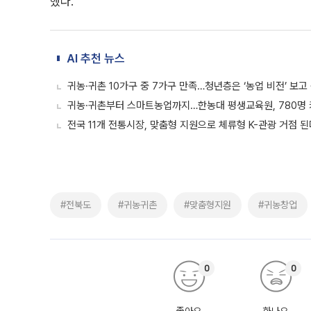
했다.
AI 추천 뉴스
귀농·귀촌 10가구 중 7가구 만족…청년층은 ‘농업 비전’ 보고
귀농·귀촌부터 스마트농업까지…한농대 평생교육원, 780명
전국 11개 전통시장, 맞춤형 지원으로 체류형 K-관광 거점 된
#전북도
#귀농귀촌
#맞춤형지원
#귀농창업
0
0