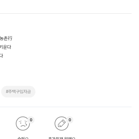
 농촌行
 키운다
다
#주택구입자금
0
0