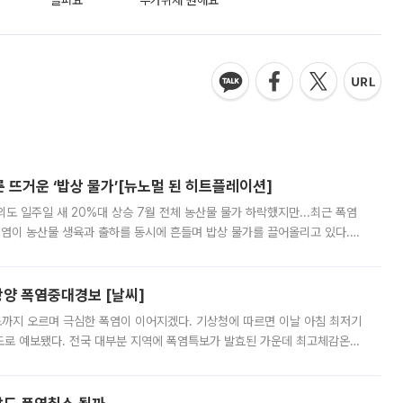
슬퍼요
추가취재 원해요
른 뜨거운 ‘밥상 물가’[뉴노멀 된 히트플레이션]
도 일주일 새 20%대 상승 7월 전체 농산물 물가 하락했지만...최근 폭염
폭염이 농산물 생육과 출하를 동시에 흔들며 밥상 물가를 끌어올리고 있다.
 아니라 오이와 참외, 브로콜리 가격까지 일주일 새 두 자릿수로 뛰었다.
양 폭염중대경보 [날씨]
도까지 오르며 극심한 폭염이 이어지겠다. 기상청에 따르면 이날 아침 최저기
39도로 예보됐다. 전국 대부분 지역에 폭염특보가 발효된 가운데 최고체감온도
. 특히 폭염중대경보가 발표된 서울과 인천 강화ㆍ인천 북부ㆍ인천 남부, 경