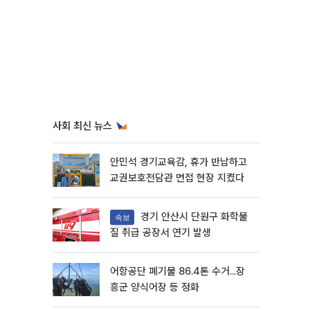
사회 최신 뉴스
안민석 경기교육감, 휴가 반납하고
교권보호전담관 면접 현장 지켰다
경기 안산시 단원구 화학물
속보
질 취급 공장서 연기 발생
어항공단 폐기물 86.4톤 수거...장
흥군 양식어장 등 정화