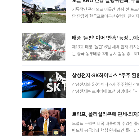
오늘 KBO 긴급 실행위원회, 주
기록적인 폭염으로 이틀간 멈춰 선 프로야
단 단장과 한국프로야구선수협회 관계자가
5일 “최근 전국적으로 폭염이 지속되면
KBO리그와
태풍 '돌핀' 이어 '찬홈' 등장…예
제13호 태풍 ‘돌핀’ 6일 새벽 현재 위
는 중국 동부태풍 3개 동시 활동 중…제1
를 향해 서진하는 가운데 북서태평양에서는
삼성전자·SK하이닉스 “주주 환원
삼성전자와 SK하이닉스가 주주환원 강화 방안 마련에 나설
삼성전자는 로이터에 보낸 성명에서 “지
트럼프, 폴리실리콘에 관세·최저
도널드 트럼프 미국 대통령이 수입산 
반도체 공급망의 핵심 원재료인 폴리실리
로 한국 기업에 미칠 영향에도 관심이 