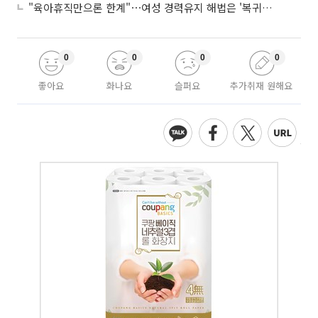
"육아휴직만으론 한계"⋯여성 경력유지 해법은 '복귀 후 유연근무’
0
0
0
0
좋아요
화나요
슬퍼요
추가취재 원해요