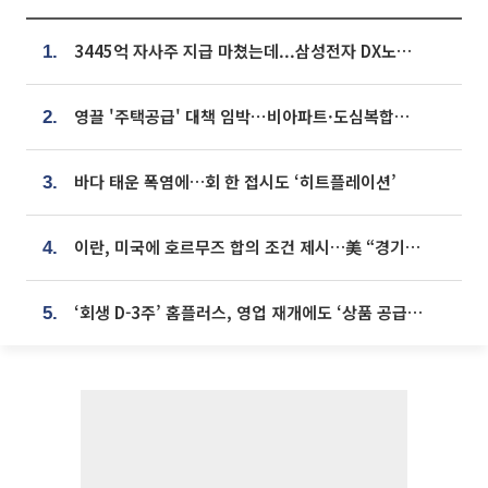
3445억 자사주 지급 마쳤는데...삼성전자 DX노조, 뒤늦은 '떼쓰기 집회'
1.
영끌 '주택공급' 대책 임박⋯비아파트·도심복합까지 총동원
2.
바다 태운 폭염에…회 한 접시도 ‘히트플레이션’
3.
이란, 미국에 호르무즈 합의 조건 제시…美 “경기 아직 안 끝나” [종합]
4.
‘회생 D-3주’ 홈플러스, 영업 재개에도 ‘상품 공급망’ 복구가 생존 관건
5.