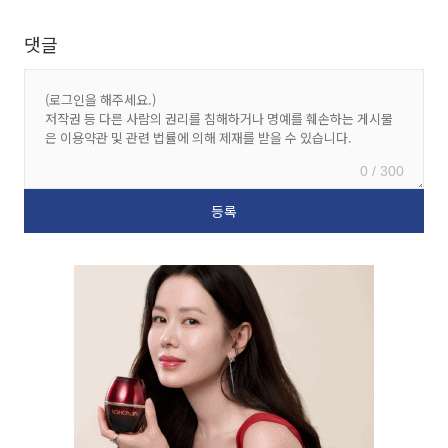
댓글
0 / 300