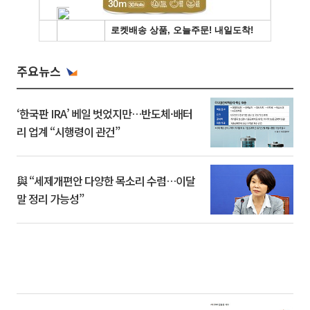
주요뉴스
‘한국판 IRA’ 베일 벗었지만…반도체·배터
리 업계 “시행령이 관건”
與 “세제개편안 다양한 목소리 수렴…이달
말 정리 가능성”