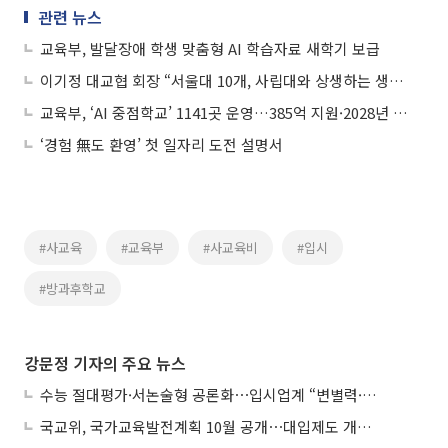
관련 뉴스
교육부, 발달장애 학생 맞춤형 AI 학습자료 새학기 보급
이기정 대교협 회장 “서울대 10개, 사립대와 상생하는 생태계로 가야”
교육부, ‘AI 중점학교’ 1141곳 운영…385억 지원·2028년 2000개교 확대
‘경험 無도 환영’ 첫 일자리 도전 설명서
#사교육
#교육부
#사교육비
#입시
#방과후학교
강문정 기자의 주요 뉴스
수능 절대평가·서논술형 공론화⋯입시업계 “변별력·사교육 대책 먼저”
국교위, 국가교육발전계획 10월 공개⋯대입제도 개편 공론화 추진