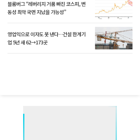
블룸버그 “레버리지 거품 빠진 코스피, 변
동성 최악 국면 지났을 가능성”
영업익으로 이자도 못 낸다…건설 한계기
업 5년 새 62→173곳