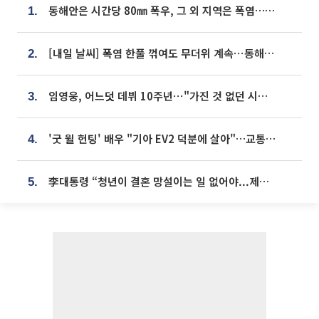
동해안은 시간당 80㎜ 폭우, 그 외 지역은 폭염…‘극과 극 날씨’
1.
[내일 날씨] 폭염 한풀 꺾여도 무더위 계속⋯동해안 이틀 연속 비
2.
임영웅, 어느덧 데뷔 10주년⋯"가진 것 없던 시절, 내 앞엔 20명의 팬뿐"
3.
'굿 윌 헌팅' 배우 "기아 EV2 덕분에 살아"…교통사고 후 안전성 극찬
4.
李대통령 “청년이 결혼 망설이는 일 없어야...제도상 불이익 조사”
5.