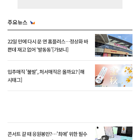
주요뉴스
22일 만에 다시 문 연 홈플러스…정상화 바
쁜데 재고 없어 ‘발동동’[가보니]
입추매직 '불발', 처서매직은 올까요? [해
시태그]
콘서트 갈 때 응원봉만?⋯'최애' 위한 필수