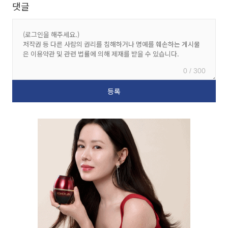
댓글
0 / 300