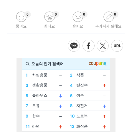
0
0
0
0
좋아요
화나요
슬퍼요
추가취재 원해요