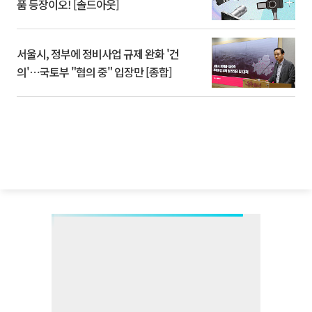
품 등장이오! [솔드아웃]
서울시, 정부에 정비사업 규제 완화 '건
의'⋯국토부 "협의 중" 입장만 [종합]