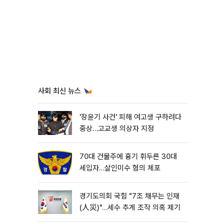
사회 최신 뉴스
'장윤기 사건' 피해 여고생 구하려다
중상…고교생 의상자 지정
70대 건물주에 흉기 휘두른 30대
세입자…살인미수 혐의 체포
경기도의회 국힘 "7조 채무는 인재
(人災)"…세수 추계 조작 의혹 제기