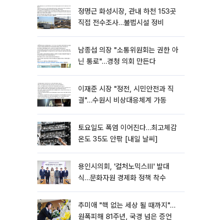
정명근 화성시장, 관내 하천 153곳
직접 전수조사…불법시설 정비
남종섭 의장 "소통위원회는 권한 아
닌 통로"…경청 의회 만든다
이재준 시장 "정전, 시민안전과 직
결"…수원시 비상대응체계 가동
토요일도 폭염 이어진다…최고체감
온도 35도 안팎 [내일 날씨]
용인시의회, '컬처노믹스Ⅲ' 발대
식…문화자원 경제화 정책 착수
추미애 "핵 없는 세상 될 때까지"…
원폭피해 81주년, 국경 넘은 증언