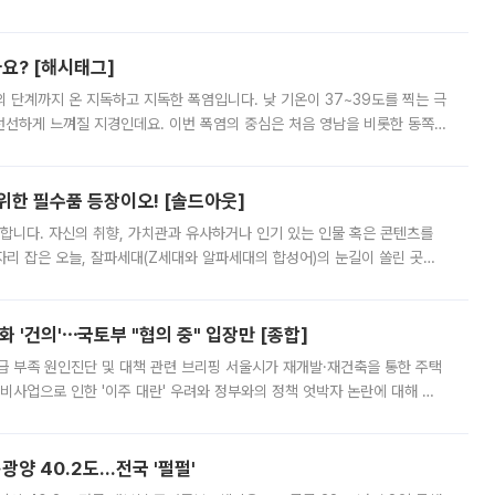
리를 잡기 시작했지만, 매장 곳곳엔 여전히 텅 빈 매대가 먼저 눈에 들어왔
까요? [해시태그]
’의 단계까지 온 지독하고 지독한 폭염입니다. 낮 기온이 37~39도를 찍는 극
 선선하게 느껴질 지경인데요. 이번 폭염의 중심은 처음 영남을 비롯한 동쪽
 북서풍이 산맥을 넘어 영남 쪽으로 내려오면서 뜨겁고 건조해졌는데요.
 위한 필수품 등장이오! [솔드아웃]
합니다. 자신의 취향, 가치관과 유사하거나 인기 있는 인물 혹은 콘텐츠를
'가 자리 잡은 오늘, 잘파세대(Z세대와 알파세대의 합성어)의 눈길이 쏠린 곳은
리는 공연장. 응원봉만큼이나 눈에 띄는 게 있습니다. 공연이 시작되기
 '건의'⋯국토부 "협의 중" 입장만 [종합]
급 부족 원인진단 및 대책 관련 브리핑 서울시가 재개발·재건축을 통한 주택
비사업으로 인한 '이주 대란' 우려와 정부와의 정책 엇박자 논란에 대해 정
실장은 2031년까지 31만 가구 착공 목표에 차질이 없다는 입장이나,
·광양 40.2도…전국 '펄펄'