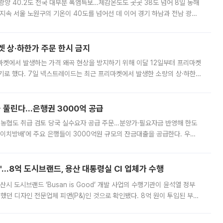
·광양 40.2도 전국 대부분 폭염특보…체감온도도 곳곳 38도 넘어 8일 동해
지속 서울 노원구의 기온이 40도를 넘어선 데 이어 경기 하남과 전남 광양
. 전국 대부분 지역에 폭염특보가 내려진 가운데 곳곳에서 39~40도 안팎
켓 상·하한가 주문 한시 금지
마켓에서 발생하는 가격 왜곡 현상을 방지하기 위해 이달 12일부터 프리마켓
기로 했다. 7일 넥스트레이드는 최근 프리마켓에서 발생한 소량의 상·하한
, 주문 오류로 인한 가격 급등락을 최소화하기 위한 비상 대응방안을 발표
 풀린다…은행권 3000억 공급
리·농협도 취급 검토 당국 실수요자 공급 주문…분양가·필요자금 반영해 한도
에이치방배’에 주요 은행들이 3000억원 규모의 잔금대출을 공급한다. 우리
하고 있어 향후 공급 규모가 늘어날 전망이다. 7일 금융권에 따르면 KB국
od'…8억 도시브랜드, 용산 대통령실 CI 업체가 수행
시 도시브랜드 ‘Busan is Good’ 개발 사업의 수행기관이 윤석열 정부
여했던 디자인 전문업체 피앤(P&)인 것으로 확인됐다. 8억 원이 투입된 부산
 부족과 디자인 정체성 논란에 휩싸였던 만큼, 사업 선정 과정과 결과물에