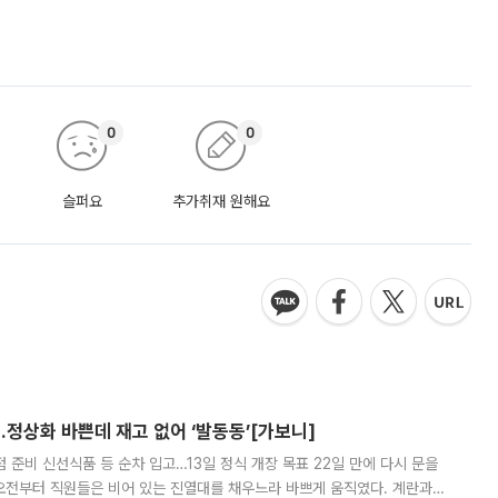
0
0
슬퍼요
추가취재 원해요
…정상화 바쁜데 재고 없어 ‘발동동’[가보니]
준비 신선식품 등 순차 입고…13일 정식 개장 목표 22일 만에 다시 문을
오전부터 직원들은 비어 있는 진열대를 채우느라 바쁘게 움직였다. 계란과