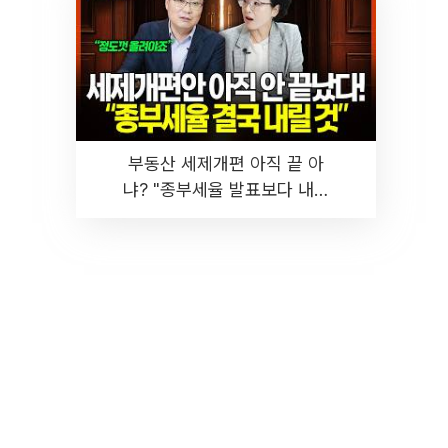
부동산 세제개편 아직 끝 아
냐? "종부세율 발표보다 내릴
것" 장기거주·양도세 전망 I 집
땅지성 I 김인만, 진미윤