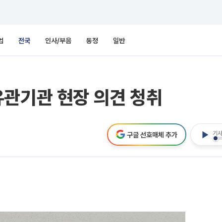
업
전국
인사/부음
동정
일반
유관기관 현장 의견 청취
기사
구글 선호매체 추가