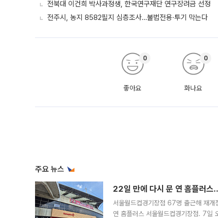
전북대 이건희 박사과정생, 한국연구재단 연구장려금 선정
전주시, 농지 8582필지 심층조사…불법전용·투기 막는다
0
0
좋아요
화나요
주요 뉴스
22일 만에 다시 문 연 홈플러스
서울월드컵경기장점 67명 출근해 재개점 
연 홈플러스 서울월드컵경기장점. 7일 