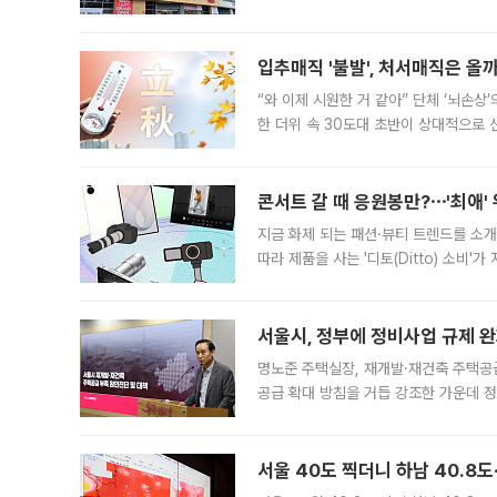
우유, 과일 같은 신선식품이 차근차근 자
입추매직 '불발', 처서매직은 올
“와 이제 시원한 거 같아” 단체 ‘뇌손상
한 더위 속 30도대 초반이 상대적으로
지역에 있었습니다. 7월 말에는 서풍과
콘서트 갈 때 응원봉만?⋯'최애'
지금 화제 되는 패션·뷰티 트렌드를 소개
따라 제품을 사는 '디토(Ditto) 소비
어디일까요? 아이돌 콘서트 시작을 기다
서울시, 정부에 정비사업 규제 완화
명노준 주택실장, 재개발·재건축 주택공
공급 확대 방침을 거듭 강조한 가운데 정
면 반박하고 나섰다. 명노준 서울시 주택
서울 40도 찍더니 하남 40.8도