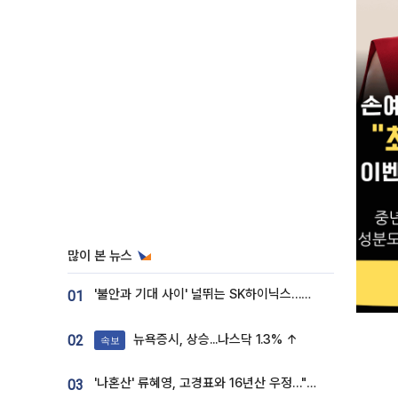
많이 본 뉴스
'불안과 기대 사이' 널뛰는 SK하이닉스…증권가 "HBM4·LTA 기반 펀터멘털 견고"
01
뉴욕증시, 상승...나스닥 1.3% ↑
02
속보
'나혼산' 류혜영, 고경표와 16년산 우정…"자취방서 부모님과 마주쳐"
03