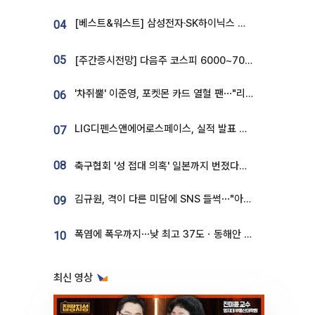
[베스트&워스트] 삼성전자·SK하이닉스 밀린 한 주…상상인증권은 85% 급등
04
05
[주간증시전망] 다음주 코스피 6000~7000⋯“外人 수급은 정책이 변수”
'차쥐뿔' 이준영, 포켓몬 카드 열혈 팬⋯"리셀러 처단할 것"
06
LIG디펜스앤에어로스페이스, 실적 발표 후 급락→반등⋯증권가 “28년까지 튼튼”
07
08
축구협회 '성 접대 의혹' 일본까지 번졌다…日 심판 실명 공개
김규원, 격이 다른 미담에 SNS 들썩⋯"아이 속옷 빨고 졸업식도 참석"
09
폭염에 폭우까지⋯낮 최고 37도ㆍ동해안 강한 비 [날씨]
10
최신 영상