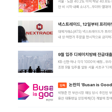
서울ㆍ노원 40.2도 이어 하남 40.8도
안 비 시작·내륙 소나기…무더위·열대야 
에서도 40도를 웃도는 기온이 관측됐다
의 극심한
넥스트레이드, 12일부터 프리마
대체거래소(ATS) 넥스트레이드가 프리
내 상·하한가 주문을 한시적으로 금지하
가 체결 사례와 관련해 설명자료를 내고
9월 입주 디에이치방배 잔금대출
KB·신한·하나 각각 1000억 배정…우
조정 9월 입주를 앞둔 서울 서초구 ‘디
은행과 NH농협은행도 대출 취급을 검토
민은행
논란의 'Busan is Go
단독
박형준 전 부산시장 재임 당시 추진된 부산
용산 대통령실 상징체계(CI) 개발에 참
도시브랜드 사업이 공개 이후 시민 공감