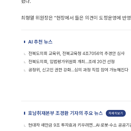
폈다.
최형열 위원장은 “현장에서 들은 의견이 도정운영에 반영
AI 추천 뉴스
전북도의회 교육위, 전북교육청 4조7056억 추경안 심사
전북도의회, 입법평가위원회 개최…조례 20건 선정
공정위, 신고인 권한 강화…심의 과정 직접 참여 가능해진다
호남취재본부 조경환 기자의 주요 뉴스
자세히보기
현대차 새만금 9조 투자효과 키우려면…AI·로봇·수소 공공기