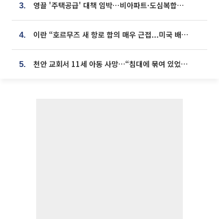
영끌 '주택공급' 대책 임박⋯비아파트·도심복합까지 총동원
3.
이란 “호르무즈 새 항로 합의 매우 근접...미국 배상 먼저”
4.
천안 교회서 11세 아동 사망…“침대에 묶여 있었다” 진술 확보
5.