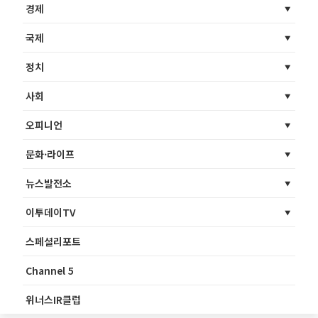
경제
국제
정치
사회
오피니언
문화·라이프
뉴스발전소
이투데이TV
스페셜리포트
Channel 5
위너스IR클럽