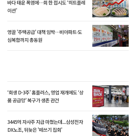
바다 태운 폭염에…회 한 접시도 ‘히트플레
이션’
영끌 '주택공급' 대책 임박⋯비아파트·도
심복합까지 총동원
‘회생 D-3주’ 홈플러스, 영업 재개에도 ‘상
품 공급망’ 복구가 생존 관건
3445억 자사주 지급 마쳤는데...삼성전자
DX노조, 뒤늦은 '떼쓰기 집회'