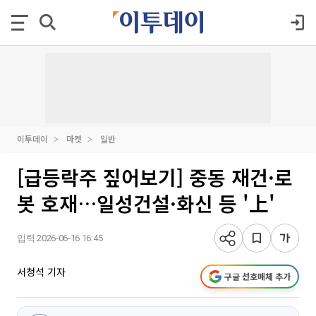
이투데이
마켓
일반
[급등락주 짚어보기] 중동 재건·로
봇 호재…일성건설·화신 등 '上'
입력 2026-06-16 16:45
서청석 기자
구글 선호매체 추가