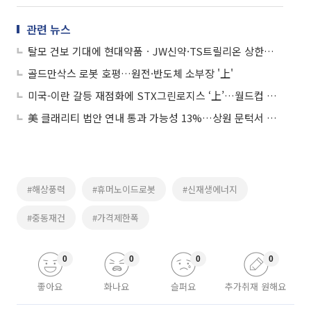
관련 뉴스
탈모 건보 기대에 현대약품ㆍJW신약·TS트릴리온 상한가…로봇·반도체도 강세
골드만삭스 로봇 호평…원전·반도체 소부장 '上'
미국-이란 갈등 재점화에 STX그린로지스 ‘上’…월드컵 특수 마니커도 ↑
美 클래리티 법안 연내 통과 가능성 13%…상원 문턱서 제동
#해상풍력
#휴머노이드로봇
#신재생에너지
#중동재건
#가격제한폭
0
0
0
0
좋아요
화나요
슬퍼요
추가취재 원해요