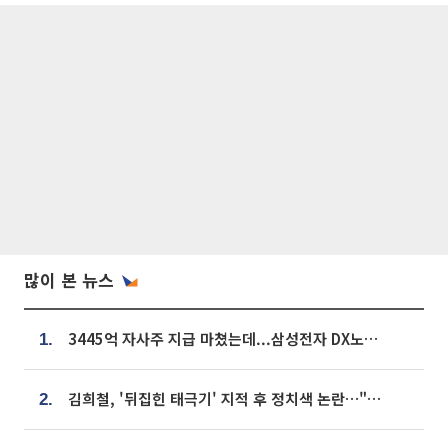
많이 본 뉴스
3445억 자사주 지급 마쳤는데...삼성전자 DX노조, 뒤늦은 '떼쓰기 집회'
1.
김희철, '뒤집힌 태극기' 지적 후 정치색 논란…"좌우 떠나 우리나라 국기"
2.