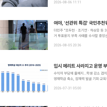
2026-08-06 11:11
확대라는 방향에는 공감하면서도 변별력
여야, '선관위 특검' 국민추천
더민주 "조두현ㆍ조기연ㆍ하상응 등 3명"
거 투표용지 부족 사태를 수사할 중
다. 5일 더불어민주당은 추천위원으로 춘천지검 속초지청장을 지낸 조두현 변호사, 교육부 행정처
2026-08-05 20:36
분위원인 조기연 변호사, 경제정의실
수익자 부담에 줄폐지…학생 감소 겹치
영재학급 축소, 잠재력 발굴 기회·교육격차 확대 우려 학교 영재학급 
가 아니라 예산 부족과 학교 운영 부담
2026-07-31 05:00
온다. 교육계에서는 이 같은 구조적 