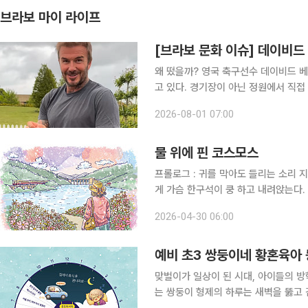
브라보 마이 라이프
[브라보 문화 이슈] 데이비드 
왜 떴을까? 영국 축구선수 데이비드 베컴(51)이 최근 인스타그램을 통해 공개한 일상이 화제를 모으
고 있다. 경기장이 아닌 정원에서 직접
그의 SNS를 대표하는 풍경이 됐다. 
2026-08-01 07:00
층도 늘고 있다. 왜 사람들은 인생 2막
물 위에 핀 코스모스
프롤로그 : 귀를 막아도 들리는 소리 지금도 가끔 텔레비전 뉴스에서 헬기 소리가 들리면, 나도 모르
게 가슴 한구석이 쿵 하고 내려앉는다
소양로, 미군 부대 ‘캠프 페이지’ 담
2026-04-30 06:00
탓이다. 사람들은 춘천을 ‘호반의 도시
예비 초3 쌍둥이네 황혼육아
맞벌이가 일상이 된 시대, 아이들의 방
는 쌍둥이 형제의 하루는 새벽을 뚫고