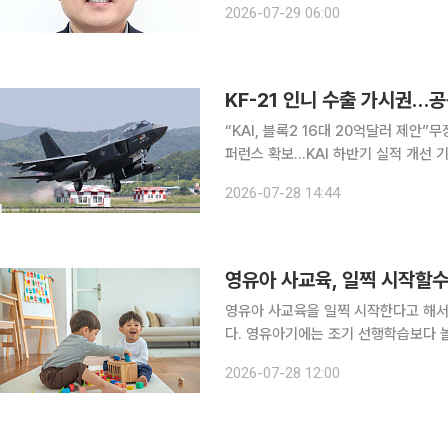
2026-07-29 06:00
청년들이 받아들인 의미는 달랐다. 청
KF-21 인니 수출 가시권…
“KAI, 블록2 16대 20억달러 제안
퍼런스 확보…KAI 하반기 실적 개선 기대 한국형 전투기(KF-21)의 첫 해외 고객이 인도네
가능성이 커지고 있다. 공동개발 파트
2026-07-28 14:44
출 계약이 가시권에 들어왔다는 평가다
영유아 사교육, 일찍 시작할
영유아 사교육을 일찍 시작한다고 해서
다. 영유아기에는 조기 선행학습보다 놀
서 발달의 기초를 형성하는 데 더 중요하다는 분석이다. 28일 교
2026-07-28 12:00
'육아정책포럼' 통권 88호에 따르면 