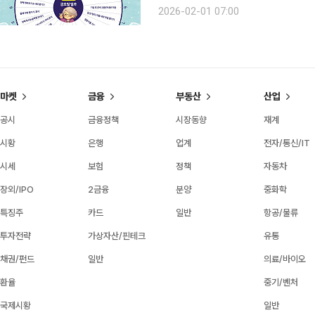
요일을 따라가며 오늘날 ‘황혼육아’가 어떤 얼굴을 
2026-02-01 07:00
라 ‘도맡은 육아’ 기자가 다윤·다인 형
마켓
금융
부동산
산업
공시
금융정책
시장동향
재계
시황
은행
업계
전자/통신/IT
시세
보험
정책
자동차
장외/IPO
2금융
분양
중화학
특징주
카드
일반
항공/물류
투자전략
가상자산/핀테크
유통
채권/펀드
일반
의료/바이오
환율
중기/벤처
국제시황
일반