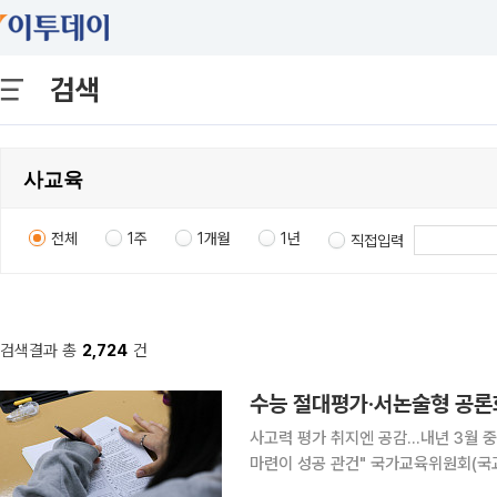
검색
전체
1주
1개월
1년
직접입력
검색결과 총
2,724
건
수능 절대평가·서논술형 공론
사고력 평가 취지엔 공감…내년 3월 중
마련이 성공 관건" 국가교육위원회(국교위)가 대학수학능력시험(수능) 절대평가 전환과 서·논술형
평가 도입 등을 포함한 중장기 대입제