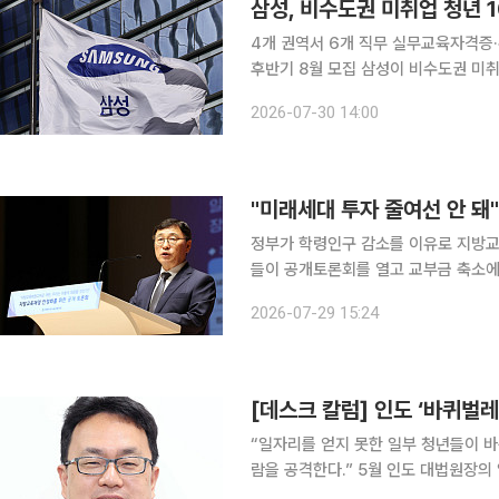
삼성, 비수도권 미취업 청년 
4개 권역서 6개 직무 실무교육자격증·
후반기 8월 모집 삼성이 비수도권 미취업 청년을 산업 현장에 필요한 기술 인재로 육성한다. 지역별
산업 특성을 반영한 실무교육부터 자격
2026-07-30 14:00
력을 높인다는 계획이
"미래세대 투자 줄여선 안 돼
정부가 학령인구 감소를 이유로 지방
들이 공개토론회를 열고 교부금 축소에
인공지능(AI) 교육과 특수교육 등 교
2026-07-29 15:24
줄여서는 안 
[데스크 칼럼] 인도 ‘바퀴벌레
“일자리를 얻지 못한 일부 청년들이 바
람을 공격한다.” 5월 인도 대법원장의 입에서 나온 말이다. 그는 이후 가짜 학위로 전문직에 진입한
일부를 겨냥한 발언이었는데 언론이 왜