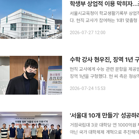
학생부 상업적 이용 막히자…
서울시교육청이 학교생활기록부 상업적 
다. 현직 교사가 참여하는 1대1 맞춤
대해 사교육 의존도를 낮추고 수험생과 학부모
2026-07-27 12:00
육연구정보원은 27일 2027학년도 
수학 강사 현우진, 징역 1년 
현직 교사에게 수능 관련 문항을 제공
징역 1년을 구형했다. 현 씨 측은 정
고는 8월 26일 내려질 예정이다. 서울중앙지법 형사10단독은 24일 청탁금지법 위반 혐의로 기소
2026-07-24 15:53
된 현 씨 등에 대한 결심공판을 열었다.
'서울대 10개 만들기' 성공
거점국립대 3곳 대학당 연 1000억원
아닌 국가 대학체제 개혁으로 추진해야" 교육부가 '서울대 10개 만들기'의 첫 단계로 거점국립