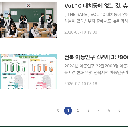
Vol. 10 대치동에 없는 것:
[ THE RARE ] VOL. 10 대치동에 없는 것:슈퍼리치들의 자녀 교육법 "천외천(天外天). 하늘 밖의
하늘이 있다." 부자 중에서도 
2026-07-10 18:00
전북 아동인구 4년새 3만9
2024년 아동인구 22만2000명·아동
육환경 변화 뚜렷 전북지역 아동인구가 4년 새 3만9000명 줄며 저출생 흐름이 심화되고 있다는
분석이 나왔다. 반면 맞벌이 가구와 부
2026-07-10 08:18
가데이터처 호남지방데이터청이 9일 
1
2
3
4
5
6