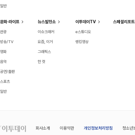
일반
문화·라이프
뉴스발전소
이투데이TV
스페셜리포트
관광
이슈크래커
e스튜디오
방송/TV
요즘, 이거
랭킹영상
영화
그래픽스
음악
한 컷
공연/출판
스포츠
일반
회사소개
이용약관
개인정보처리방침
청소년