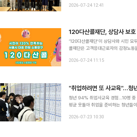
곳에 대학당 연간 약 1000억 원 규
2026-07-24 12:41
로 육성하려면 전임교원 최대 5850명
120다산콜재단, 상담사 보호
‘120다산콜재단’이 상담사와 시민 모두가 존
콜재단은 고객응대근로자의 감정노동을
바로 활용할 수 있는 '특이민원 대응 실전 스크
2026-07-24 11:15
사가 폭언·악성 민원 등 어려운 상황
"취업하려면 또 사교육"…청
청년 94% 취업사교육 경험…10명 중
평균 웃돌아 취업을 준비하는 청년들이 어학과 자격증, 취업컨설팅 등에 매달 평균 30만원, 연간 약
360만원의 취업사교육비를 지출하는 
2026-07-23 10:30
적 어려움을 겪고 있었으며 대부분은 