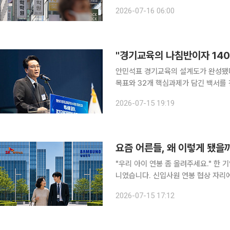
위반 신고 포상금도 최대 100만 원으로 상향된다. 교육부는 이 같은 내용을 
2026-07-16 06:00
및 과외교습에 관한 법률 시행규칙' 
안민석표 경기교육의 설계도가 완성됐다. 안민석 경기도교육감은 15일 인수위원회로부터 5
목표와 32개 핵심과제가 담긴 백서를 
체제로 과감히 개편하겠다"고 밝혔다. 취임과 함께 쏘아올린 경기교육대전환이 이제 손에 잡히는 청
2026-07-15 19:19
사진을 갖게 됐다. 15일 이
요즘 어른들, 왜 이렇게 됐을
"우리 아이 연봉 좀 올려주세요." 한 기업 인사담당자 앞에 나타난 건 신입사원이 아니라 그의 어머
니였습니다. 신입사원 연봉 협상 자리에
싶으실 텐데요. 최근 온라인 커뮤니티와 인사담당자들 사이에서는 이미 낯설지 않은 사례로 회자되
2026-07-15 17:12
고 있습니다. 대학생 자녀의 성적에 이