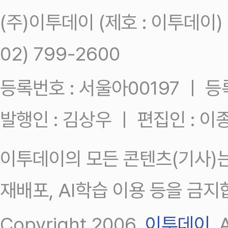
(주)이투데이 (제호 : 이투데이
02) 799-2600
등록번호 : 서울아00197 ㅣ 등록일
발행인 : 김상우 ㅣ 편집인 : 
이투데이의 모든 콘텐츠(기사)는
재배포, AI학습 이용 등을 금지
Copyright 2006.
이투데이
.