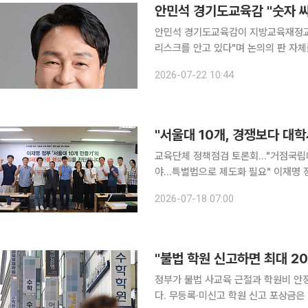
안민석 경기도교육감이 지방교육재정교
리스크를 안고 있다"며 논의의 판 자체를
육주도성장 국가로의 대전환'이라는 국가
2026-07-22 10:44
교육에서
"서울대 10개, 경쟁보다 대
교육단체 정책점검 토론회…"거점국립대
야…특별법으로 제도화 필요" 이재명 정부의 핵심 국정과제인 '서울대 10개 만들기' 정책이 일부 거
점국립대 경쟁 육성 방식으로 추진되면
2026-07-18 07:00
적이 나왔다. 전문가들은 정권에 따라
"불법 학원 신고하면 최대 2
정부가 불법 사교육 근절과 학원비 안
다. 무등록·미신고 학원 신고 포상금은