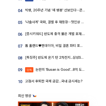
빅뱅, 20주년 기념 '새 뱅봉' 선보인다⋯콘서트 앞두고 팝업 개최
04
‘나솔사계’ 국화, 결별 후 재등장⋯첫인상 투표 휩쓸고 ‘인기녀’ 등극
05
[증시키워드] 반도체 충격 뚫은 개별 호재...포스코퓨처엠·에코프로·한화솔루션 '눈길'
06
톰 홀랜드♥젠데이아, 비밀 결혼 파티 포착⋯호텔 대관비만 9억
07
[특징주] 반도체 온기 탄 2차전지...삼성SDI, 장 초반 7% 넘게 껑충
08
논란의 'Busan is Good'…8억 도시브랜드, 용산 대통령실 CI 업체가 수행
09
단독
고점서 후퇴한 국제 금값…국내 금시세는?
10
최신 영상