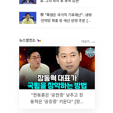
표…2차 회의 후 후속 답변"
李 "폭염은 국가적 기후재난"…냉방
·전력망 확충 등 예산 반영 주문 [종
합]
뉴스발전소
“한동훈은 ‘공한증’ 낮추고 장
동혁은 ‘공장증’ 키운다” [정치
대학]