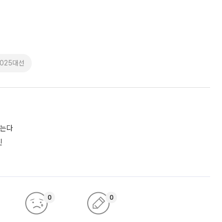
2025대선
짓는다
진
0
0