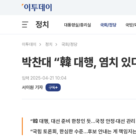
정치
대통령실/총리실
국회/정당
국방/
이투데이
정치
국회/정당
박찬대 “韓 대행, 염치 
입력 2025-04-21 10:04
서이원 기자
구독
“韓 대행, 대선 준비 한창인 듯…국정 안정·대선 관
“국힘 토론회, 한심한 수준…후보 안내는 게 책임지는