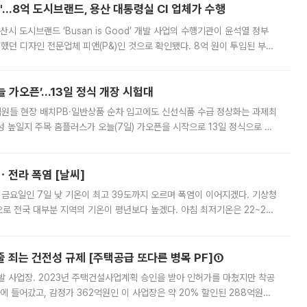
od'…8억 도시브랜드, 용산 대통령실 CI 업체가 수행
시 도시브랜드 ‘Busan is Good’ 개발 사업의 수행기관이 윤석열 정부
여했던 디자인 전문업체 피앤(P&)인 것으로 확인됐다. 8억 원이 투입된 부산
 부족과 디자인 정체성 논란에 휩싸였던 만큼, 사업 선정 과정과 결과물에
 가오픈’...13일 정식 개장 시험대
.직원들 현장 배치PB·일반상품 순차 입고에도 신선식품 수급 정상화는 과제최
 높일지 주목 홈플러스가 오늘(7일) 가오픈을 시작으로 13일 정식으로 재
직원들이 현장 배치되고, PB 상품과 함께 일반 상품 납품도 순차적으로 진행
ㆍ전라 폭염 [날씨]
 금요일인 7일 낮 기온이 최고 39도까지 오르며 폭염이 이어지겠다. 기상청
로 전국 대부분 지역의 기온이 평년보다 높겠다. 아침 최저기온은 22~27
 대부분 지역에 폭염특보가 발효된 가운데 최고체감온도는 35도 안팎까지 올라
줄 죄는 건전성 규제 [주택공급 또다른 병목 PF]①
발 사업장. 2023년 주택건설사업계획 승인을 받아 인허가를 마쳤지만 착공
에 들어갔고, 감정가 362억원인 이 사업장은 약 20% 할인된 288억원에