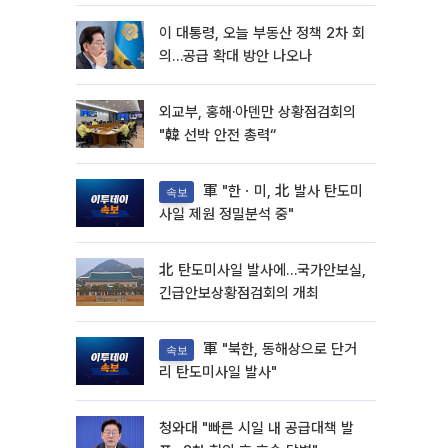
이 대통령, 오늘 부동산 정책 2차 회
의…공급 확대 방안 나오나
외교부, 홍해·아덴만 상황점검회의
"韓 선박 안전 총력“
軍 "한ㆍ미, 北 발사 탄도미
속보
사일 제원 정밀분석 중"
北 탄도미사일 발사에…국가안보실,
긴급안보상황점검회의 개최
軍 "북한, 동해상으로 단거
속보
리 탄도미사일 발사"
청와대 "빠른 시일 내 공급대책 발