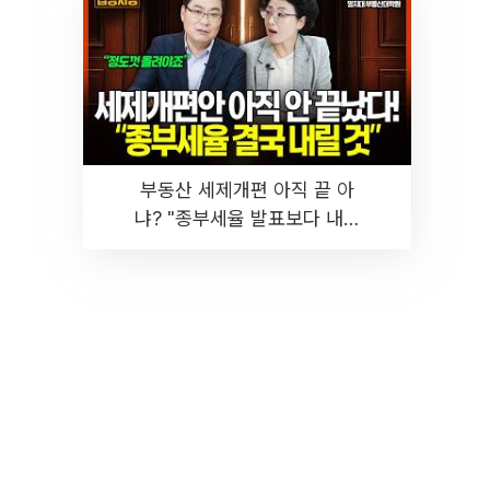
부동산 세제개편 아직 끝 아
냐? "종부세율 발표보다 내릴
것" 장기거주·양도세 전망 I 집
땅지성 I 김인만, 진미윤