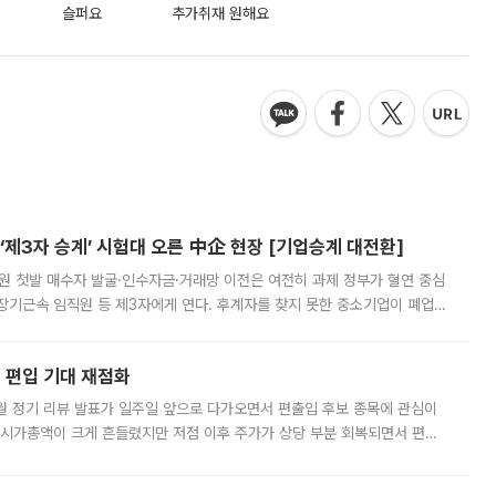
슬퍼요
추가취재 원해요
제3자 승계’ 시험대 오른 中企 현장 [기업승계 대전환]
지원 첫발 매수자 발굴·인수자금·거래망 이전은 여전히 과제 정부가 혈연 중심
장기근속 임직원 등 제3자에게 연다. 후계자를 찾지 못한 중소기업이 폐업
해 기술과 일자리를 남기도록 하겠다는 취지다. 다만 세금 감면만으로 거래를
에 편입 기대 재점화
월 정기 리뷰 발표가 일주일 앞으로 다가오면서 편출입 후보 종목에 관심이
 시가총액이 크게 흔들렸지만 저점 이후 주가가 상당 부분 회복되면서 편입
다시 부각되고 있다. 7일 금융투자업계에 따르면 MSCI는 한국시간으로 오는