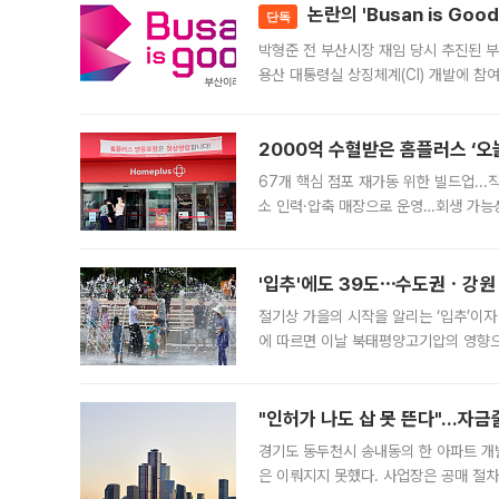
논란의 'Busan is Go
단독
박형준 전 부산시장 재임 당시 추진된 부산
용산 대통령실 상징체계(CI) 개발에 참
도시브랜드 사업이 공개 이후 시민 공감
2000억 수혈받은 홈플러스 ‘오늘
67개 핵심 점포 재가동 위한 빌드업..
소 인력·압축 매장으로 운영…회생 가능성
영업을 시작한다. 핵심 점포 67개에는 
'입추'에도 39도⋯수도권ㆍ강원
절기상 가을의 시작을 알리는 ‘입추’이자
에 따르면 이날 북태평양고기압의 영향으
도, 낮 최고기온은 31~39도로, 전국
"인허가 나도 삽 못 뜬다"…자금
경기도 동두천시 송내동의 한 아파트 개
은 이뤄지지 못했다. 사업장은 공매 절차