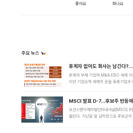
좋아요
화나요
주요 뉴스
후계자 없어도 회사는 남긴다?…‘
후계자 부재 기업에 M&A·EBO 세제 
이던 기업승계 세제의 문을 동종기업과 
대신 M&A나 임직원 인수(EBO)를 통
늘
MSCI 발표 D-7…후보주 반등
모건스탠리캐피털인터내셔널(MSCI) 8
쏠린다. 지난달 말 급락장으로 후보군의
가능성과 지수 추종 자금 유입 기대가 