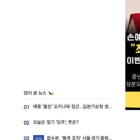
많이 본 뉴스
태풍 '돌핀' 오키나와 접근…일본기상청 경로 업데이트
01
오늘은 절기 '입추', 뜻은?
02
합수본, '통계 조작' 서울·경기·충북 선관위 등 추가 압수수색
03
속보