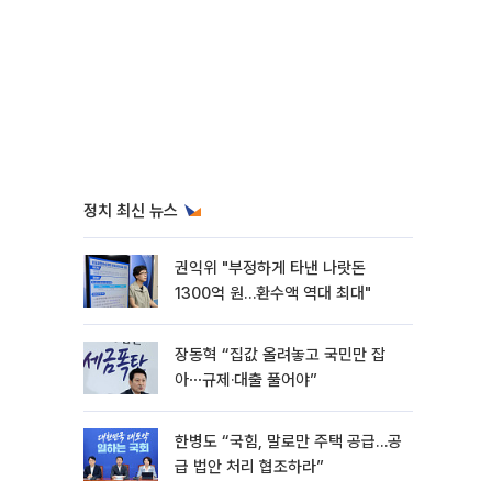
정치 최신 뉴스
권익위 "부정하게 타낸 나랏돈
1300억 원…환수액 역대 최대"
장동혁 “집값 올려놓고 국민만 잡
아⋯규제·대출 풀어야”
한병도 “국힘, 말로만 주택 공급…공
급 법안 처리 협조하라”