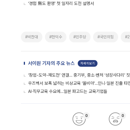
‘경험 無도 환영’ 첫 일자리 도전 설명서
#박찬대
#한덕수
#민주당
#국민의힘
#
서이원 기자의 주요 뉴스
자세히보기
‘창업-도약-재도전’ 연결… 중기부, 중소·벤처 ‘성장사다리’ 
우즈벡서 보폭 넓히는 비상교육 ‘올비아’…인니·일본 진출 타
AI·직무교육 수요에…일본 파고드는 교육기업들
0
0