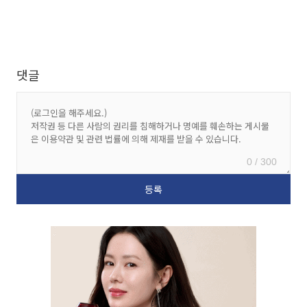
댓글
0 / 300