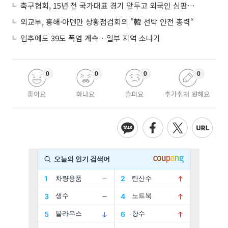
축구협회, 15년 전 국가대표 경기 앞두고 외국인 심판에 ‘성접대’
외교부, 홍해·아덴만 상황점검회의 "韓 선박 안전 총력“
입추에도 39도 폭염 계속…일부 지역 소나기
0
0
0
0
좋아요
화나요
슬퍼요
추가취재 원해요