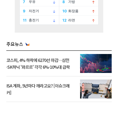
주요뉴스
코스피, 4% 하락에 6270선 마감…삼전
·SK하닉 '와르르' 각각 6%·10%대 급락
ISA 계좌, 5년마다 깨라고요? [이슈크래
커]