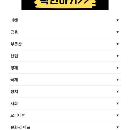
마켓
금융
부동산
산업
경제
국제
정치
사회
오피니언
문화·라이프