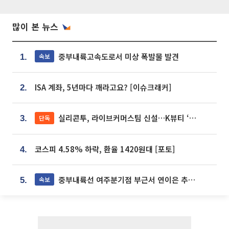
많이 본 뉴스
중부내륙고속도로서 미상 폭발물 발견
속보
1.
ISA 계좌, 5년마다 깨라고요? [이슈크래커]
2.
실리콘투, 라이브커머스팀 신설…K뷰티 ‘글로벌 판매망’ 확대[K뷰티 라방戰]
단독
3.
코스피 4.58% 하락, 환율 1420원대 [포토]
4.
중부내륙선 여주분기점 부근서 연이은 추돌사고 발생
속보
5.