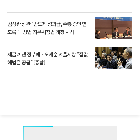
김정관 장관 “반도체 성과급, 주총 승인 받
도록”…상법·자본시장법 개정 시사
세금 꺼낸 정부에…오세훈 서울시장 “집값
해법은 공급” [종합]