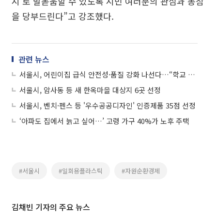
시’로 발돋움할 수 있도록 시민 여러분의 관심과 동참
을 당부드린다”고 강조했다.
관련 뉴스
서울시, 어린이집 급식 안전성·품질 강화 나선다…“학교 급식 수준 상향”
서울시, 암사동 등 새 한옥마을 대상지 6곳 선정
서울시, 벤치·펜스 등 '우수공공디자인' 인증제품 35점 선정
‘아파도 집에서 늙고 싶어…’ 고령 가구 40%가 노후 주택
#서울시
#일회용플라스틱
#자원순환경제
김채빈 기자의 주요 뉴스