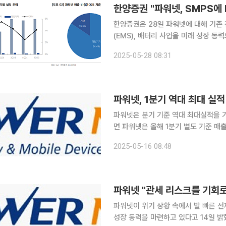
한양증권은 28일 파워넷에 대해 기존
(EMS), 배터리 사업을 미래 성장 
격화한다고 분석했다. 투자의견과 목표주가는 제시하지 않았
2025-05-28 08:31
약 1060억 원(전년 동기 대비 98.86
파워넷, 1분기 역대 최대 실적
파워넷은 분기 기준 역대 최대실적을 기록하
면 파워넷은 올해 1분기 별도 기준 매출
각각 27.6%, 71.9% 증가한 수치다. 이번 실적은 통상 비수기로 분류되는 1분기임에도 불구하고,
2025-05-16 08:48
역대 분기 기준 최대실적을 기록했다는
파워넷 "관세 리스크를 기회로
파워넷이 위기 상황 속에서 발 빠른 
성장 동력을 마련하고 있다고 14일 밝혔다. 미국발 관세 리스크의 전 세계 파장이 크게 