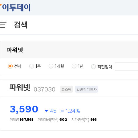
검색
전체
1주
1개월
1년
직접입력
파워넷
037030
코스닥
일반전기전자
3,590
45
1.24%
거래량
167,561
거래대금(백만)
602
시가총액(억)
916