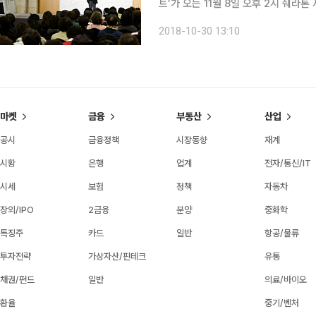
트’가 오는 11월 8일 오후 2시 쉐라
헬스콘서트는 시니어 공감 매거진 ‘브
2018-10-30 13:10
는 신개념 문화공연이다. 3회
마켓
금융
부동산
산업
공시
금융정책
시장동향
재계
시황
은행
업계
전자/통신/IT
시세
보험
정책
자동차
장외/IPO
2금융
분양
중화학
특징주
카드
일반
항공/물류
투자전략
가상자산/핀테크
유통
채권/펀드
일반
의료/바이오
환율
중기/벤처