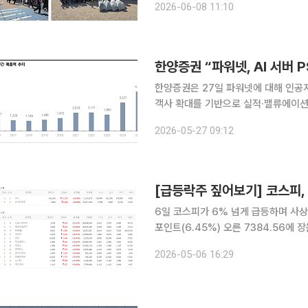
2026-06-08 11:10
이번 캠페인은 파워넷 본사에서 관악
한양증권은 27일 파워넷에 대해 인공지
객사 확대를 기반으로 실적·밸류에이션
사업 구조에서 전력 인프라·전자제조서
2026-05-27 09:12
오가 확대되고 있
[급등락주 짚어보기] 코스피,
6일 코스피가 6% 넘게 급등하며 사상 
포인트(6.45%) 오른 7384.56에
두 번째로 컸다. 이날 코스피 시장에서는 SKC와 유안타증권이 상한가를 기록했다. 코스피와 코스닥
2026-05-06 16:29
시장 모두 하한가 