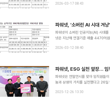
2026-03-17 08:43
6%, 694%, 49
파워넷, ‘소버린 AI 시대 겨
파워넷이 소버린 인공지능(AI) 시대를 겨
넷은 지난해 연결기준 매출 4470억원
각각 38.5%, 85.0% 증가한 수치로 역대 최대 실적이다. 
2026-03-12 08:40
전년 대비 7.4%로 증가했고 영업이익
파워넷, ESG 실천 앞장… 
파워넷은 연말연시를 맞아 임직원들이
눔과 상생의 가치를 실천했다고 26일 밝혔다. 이번 기부금은 금천구 관내 취약계
진을 위한 다양한 공익사업에 사용될 예정이다. 파워넷은 ESG(환경·사회·지배구
2025-12-26 13:30
치로 삼고 있으며, 특히 사회(S) 영