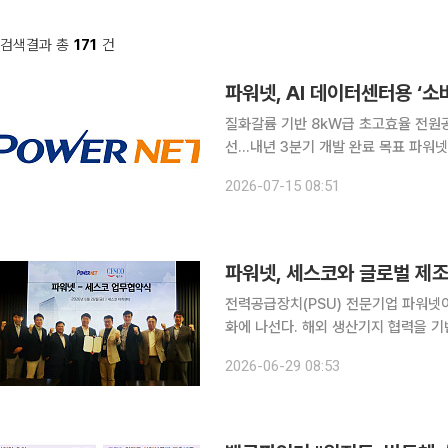
검색결과 총
171
건
파워넷, AI 데이터센터용 ‘
질화갈륨 기반 8kW급 초고효율 전원공
선…내년 3분기 개발 완료 목표 파워넷이 인공지능(AI) 데이터센터 시장을 겨냥한 차세대 전원공급
장치(PSU) 브랜드를 전격 출범하고 
2026-07-15 08:51
그래픽처리장치(GPU) 서버의 전력 소
파워넷, 세스코와 글로벌 제조
전력공급장치(PSU) 전문기업 파워넷
화에 나선다. 해외 생산기지 협력을 기
한 제조 인프라도 고도화한다는 전략이다. 파워넷은 세스코와 해외 전자제품생산서비스(EM
2026-06-29 08:53
기지 구축 및 운영을 위한 전략적 업