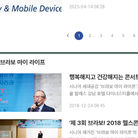
운데 10일 미국 정부가 국가별 상호
2025-04-14 08:28
만 관세 리스크가 완전히 해소된 것은 
1
2
3
4
5
6
브라보 마이 라이프
행복해지고 건강해지는 콘서
시니어 세대공감 ‘브라보 마이 라이프’가
울 팔래스 강남 호텔 다이너스티홀에서
일환인 ‘브라보! 2
2018-12-24 08:45
'제 3회 브라보! 2018 헬스
시니어 매거진 ‘브라보 마이 라이프’의