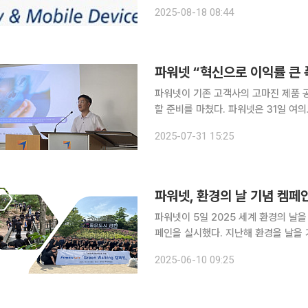
치로 반기 기준 사상 최대 실적이다. 2
2025-08-18 08:44
출은 지난해 같은 기간 648억 원 대비
파워넷 “혁신으로 이익률 큰 
파워넷이 기존 고객사의 고마진 제품 
할 준비를 마쳤다. 파워넷은 31일 여의도 금융투자교육원에서 독립리서치 밸류파인더가 개최한 개
인·기관투자자 대상 코스닥 상장기업 콥데
2025-07-31 15:25
개했다. 최근 파워넷은 회사 규모
파워넷, 환경의 날 기념 켐페인
파워넷이 5일 2025 세계 환경의 날
페인을 실시했다. 지난해 환경을 날을 기점으로 환경·사회·지배구조(ESG)경영 로드맵을 구상하고
단계적 지속가능 경영체계 구축계획을 
2025-06-10 09:25