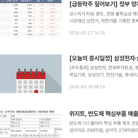
코스피가 터보 퀀트, 전쟁 불확실성 
시장에선 상한가, 하한가를 기록한 종목은 나오지 않았다. 27일
에선 SV인베스트먼트, 기가레인, 캡스
2026-03-27 16:35
[오늘의 증시일정] 삼성전자·
[주주총회] 삼성전자, 한화투자증권, 롯
제일기획, 삼성전기, 한전기술, 롯데리
원스, 디지아이, 솔트웨어, 엠로, 
2026-03-18 08:24
스, 엘컴텍
위지트, 반도체 핵심부품 매
반도체·디스플레이 핵심 부품 제조 전문
업이익은 258억원, 순이익 278억원으로
밝혔다. 별도 기준으로는 매출액 361억원, 영업이익 12억원, 순이익 53억원으로. 전년 대비 각각