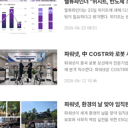
밸류파인더 "위지트, 반도체 
밸류파인더는 23일 위지트에 대해 디
팅이 필요하다고 평가했다. 위지트는 반
을 제작·납품하는 기업으로, 정밀 홀 가공 기술이 
2026-06-23 08:01
지트는 디스플레이 소모성 부품인 상
파워넷, 中 COSTR와 로봇
파워넷이 중국 로봇 모션제어 전문기업
에 본격 착수한다. 파워넷은 COSTR와 로봇 핵심부품 사업 확대 및 글로벌 로봇 시장 공동 진출을
위한 업무협약(MOU)을 체결했다고 1
2026-06-12 10:46
기술과 파워넷의 전력전자·배터리·제조
파워넷, 환경의 날 맞아 임직
파워넷이 세계 환경의 날을 맞아 임직
보호와 사회적 책임 실천을 위한 ESG
파워넷은 임직원들이 참여한 ‘그린 워킹(G