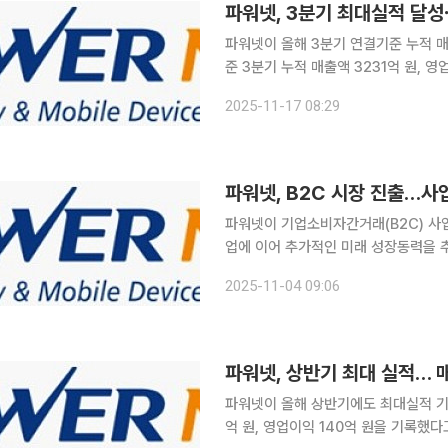
파워넷, 3분기 최대실적 달성
파워넷이 올해 3분기 연결기준 누적 매출과 
준 3분기 누적 매출액 3231억 원, 
각각 42.6%, 90.2% 증가한 수치
2025-11-17 08:29
출 1005억 원, 영업이익 67억 원으
파워넷, B2C 시장 진출…
파워넷이 기업소비자간거래(B2C) 사업
업에 이어 추가적인 미래 성장동력을 추가했다. 파워넷은 5월 B2C 사업을 본
후 약 5개월여의 준비를 마치고 국내 
2025-11-04 09:06
다고 4일 밝혔다. 파워넷 관계
파워넷, 상반기 최대 실적… 매
파워넷이 올해 상반기에도 최대실적 기록을 이어가고 있다. 파워넷
억 원, 영업이익 140억 원을 기록했다고