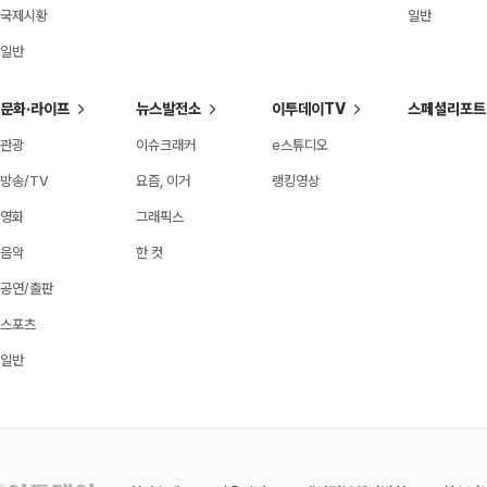
국제시황
일반
일반
문화·라이프
뉴스발전소
이투데이TV
스페셜리포트
관광
이슈크래커
e스튜디오
방송/TV
요즘, 이거
랭킹영상
영화
그래픽스
음악
한 컷
공연/출판
스포츠
일반