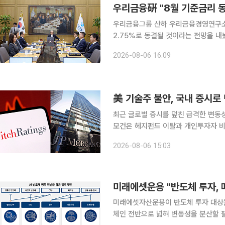
우리금융硏 "8월 기준금리 동
우리금융그룹 산하 우리금융경영연구소
2.75%로 동결될 것이라는 전망을 내놨다. 연구소는 이날 보고서에서 "(금통위가) 7
효과의 점검 필요성, 원·달러환율 하향
2026-08-06 16:09
를 현 수준에서 유지할 것"이라고 밝혔
美 기술주 불안, 국내 증시
최근 글로벌 증시를 덮친 급격한 변동성
모건은 헤지펀드 이탈과 개인투자자 비
다. 반면 골드만삭스는 최근 코스피 
2026-08-06 15:03
12개월 목표치 1만2000을 유지했다
미래에셋운용 "반도체 투자, 
미래에셋자산운용이 반도체 투자 대상을
체인 전반으로 넓혀 변동성을 분산할 필요가 있다고 진단