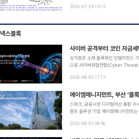
과 일본이 포함된 아시아·태평양 고소
2026-07-24 14:15
과가 나왔다. 24일 고려대학교에
넥스블록
사이버 공격부터 코인 자금세
싱가포르 소재 블록체인 인텔리전스 
으로 사이버위협연합(Cyber Threat Alliance·C
휴 회원으로 합류해 악성 지갑 활동과 
2026-08-05 17:13
는 위협 정보를 회원사들과 공유한다고 
에이엠매니지먼트, 부산 ‘블록
스파크, 금융시장∙디지털자산 통합 리서
퀀트 솔루션 기업 에이엠매니지먼트는 
특화 클러스터 조성 지원 사업’의 지원 대상 기
2026-08-05 08:46
이번 사업을 통해 글로벌 금융시장과 