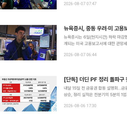
2026-08-07 07:47
5만3885.10에 마무리했다. S&P50
뉴욕증시, 중동 우려·미 고용
뉴욕증시는 6일(현지시간) 하락 마감했
개되는 미국 고용보고서에 대한 관망세가 짙어진 영향
다우존스30산업평균지수는 전 거래일 대비
2026-08-07 06:44
리했다. S&P500지수는 13.59포인트(
[단독] 더딘 PF 정리 돌파구
내달 15일 전 금융권 합동 설명회…금
상승, 정리 실적은 전분기의 5분의 1업계 
1년 반 만에 부동산 프로젝트파이낸싱(P
2026-08-06 17:30
하자 금융회사와 건설사, 투자자를 한