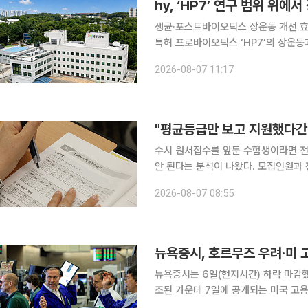
hy, ‘HP7’ 연구 범위 위
생균·포스트바이오틱스 장운동 개선 효과
특허 프로바이오틱스 ‘HP7’의 장운동과 
Microbiology and Biotechnology’에 게재했
2026-08-07 11:17
일곱 번째다. HP7은 hy가 김치에서
"평균등급만 보고 지원했다간 
수시 원서접수를 앞둔 수험생이라면 전
안 된다는 분석이 나왔다. 모집인원과
보다 정확한 지원 전략을 세울 수 있다는 조언이다. 7일 이투스 교육평가
2026-08-07 08:55
전 점검할 입결 분석 포인트'를 통해 
뉴욕증시는 6일(현지시간) 하락 마감
조된 가운데 7일에 공개되는 미국 고용보
권거래소(NYSE)에서 다우존스30산업