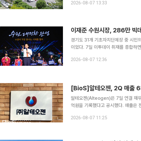
2026-08-07 13:33
37%,
이재준 수원시장, 286만 빅
경기도 31개 기초자치단체장 중 시민
이었다. 7일 이투데이 취재를 종합하면 이재준 시장은 아시아브랜드연구소의 빅데이터 기반 평가시
스템 'K-브랜드지수' 경기도 지자체장 
2026-08-07 12:36
[BioS]알테오젠, 2Q 매출 
알테오젠(Alteogen)은 7일 연결 
억원을 기록했다고 공시했다. 매출은 전
반기 누적 매출은 105억원, 영업이익은
2026-08-07 11:25
이다. 이번 실적에는 올해 1분기 중 체