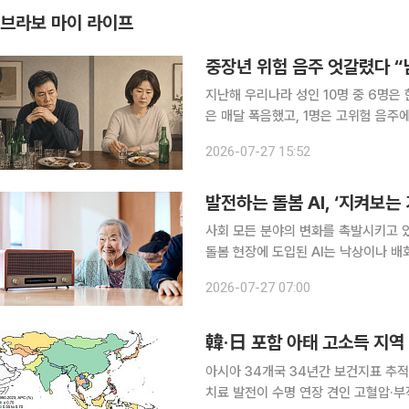
브라보 마이 라이프
중장년 위험 음주 엇갈렸다 “
지난해 우리나라 성인 10명 중 6명은 
은 매달 폭음했고, 1명은 고위험 음주
서 감소했지만 여성은 30대 이상에서 증가했다. 질병관리청은 ‘2025년 지역
2026-07-27 15:52
바탕으로 음주 관련 건강행태를 심층 
발전하는 돌봄 AI, ‘지켜보는
사회 모든 분야의 변화를 촉발시키고 있
돌봄 현장에 도입된 AI는 낙상이나 배
‘감시형 기술’에 가까웠다. 그러나 최
2026-07-27 07:00
서를 자극하고, 부족한 돌봄 인력을 효
韓·日 포함 아태 고소득 지역 
아시아 34개국 34년간 보건지표 추적…
치료 발전이 수명 연장 견인 고혈압·부