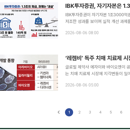
IBK투자증권이 자기자본 1조3000억
저조한 성과를 보이며 실적 개선 과제를
도 불구하고 비운용 부문의 기여도가 
2026-08-06 08:00
‘레켐비’ 독주 치매 치료제 
글로벌 제약사 에자이와 바이오젠이 공
는 치매 치료제 시장에 지각변동이 일
외 제약사들의 차세대 신약 파이프라인
2026-08-06 05:00
용 신약 개발도 막바지에 도달하면서 
1
2
3
4
5
6