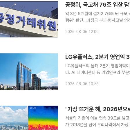
공정위, 국고채 76조 입찰 
약 3년 6개월에 걸쳐2 76조 원 규
행위" 판단...과징금 부과·형사고발 의견 제시 국내 주요 증권사와 은행 등 15개
(PD) 사업자가 76조2000억원 
2026-08-06 12:00
에 오르게 됐다. 법정 상한을 단순 적
LG유플러스, 2분기 영업익 
LG유플러스의 올해 2분기 영업이익이 
다. AI 데이터센터 등 기업인프라 부문
적을 견인했다. LG유플러스가 올해 2분기 연결재무제표 기준 영업수익(매출) 3조6949억원, 서비
2026-08-06 10:53
스 수익 3조765억원, 영업이익 34
"가장 뜨거운 해, 2026년
서울의 기온이 이틀 연속 39도를 넘고
가 2018년을 넘어 우리나라에서 가장