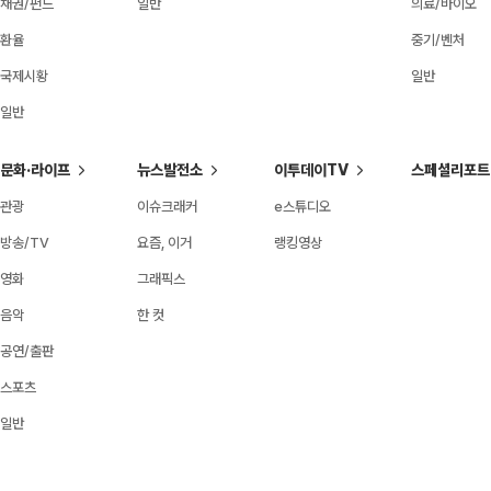
채권/펀드
일반
의료/바이오
환율
중기/벤처
국제시황
일반
일반
문화·라이프
뉴스발전소
이투데이TV
스페셜리포트
관광
이슈크래커
e스튜디오
방송/TV
요즘, 이거
랭킹영상
영화
그래픽스
음악
한 컷
공연/출판
스포츠
일반