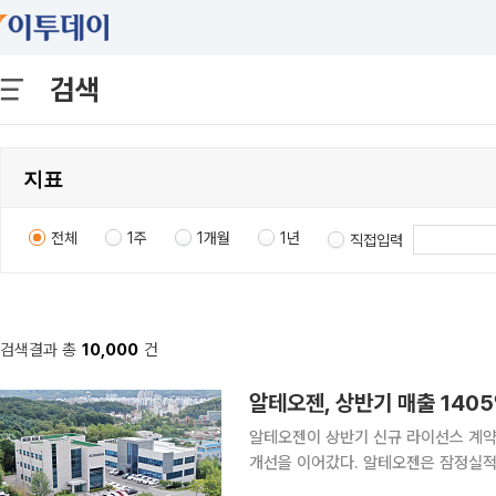
검색
전체
1주
1개월
1년
직접입력
검색결과 총
10,000
건
알테오젠, 상반기 매출 140
알테오젠이 상반기 신규 라이선스 계약
개선을 이어갔다. 알테오젠은 잠정실적 공시를 통해 연결재무제표 기준 올해 상반기 매출 1405억
원, 영업이익 735억원, 당기순이익 1