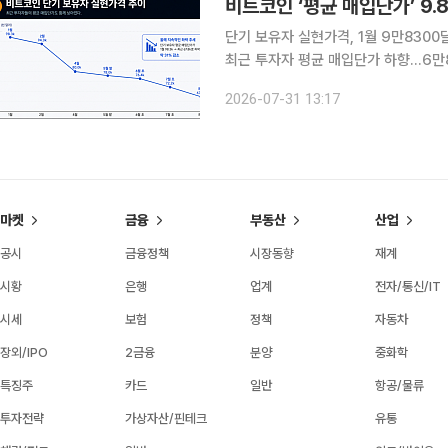
비트코인 ‘평균 매입단가’ 9
단기 보유자 실현가격, 1월 9만8300
최근 투자자 평균 매입단가 하향…6만8
요 부진…6만2000~6만8000달러 박스권 전망 비트코인 단기 투자자들의
2026-07-31 13:17
들어 약 3만 달러 낮아졌다. 가격 조정
마켓
금융
부동산
산업
공시
금융정책
시장동향
재계
시황
은행
업계
전자/통신/IT
시세
보험
정책
자동차
장외/IPO
2금융
분양
중화학
특징주
카드
일반
항공/물류
투자전략
가상자산/핀테크
유통