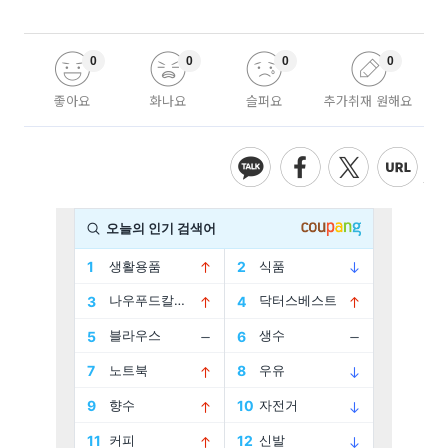
0
0
0
0
좋아요
화나요
슬퍼요
추가취재 원해요