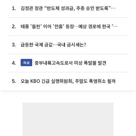
김정관 장관 “반도체 성과급, 주총 승인 받도록”…상법·자본시장법 개정 시사
1.
태풍 '돌핀' 이어 '찬홈' 등장…예상 경로에 한국 '한숨'
2.
급등한 국제 금값…국내 금시세는?
3.
중부내륙고속도로서 미상 폭발물 발견
속보
4.
오늘 KBO 긴급 실행위원회, 주말도 폭염취소 될까
5.