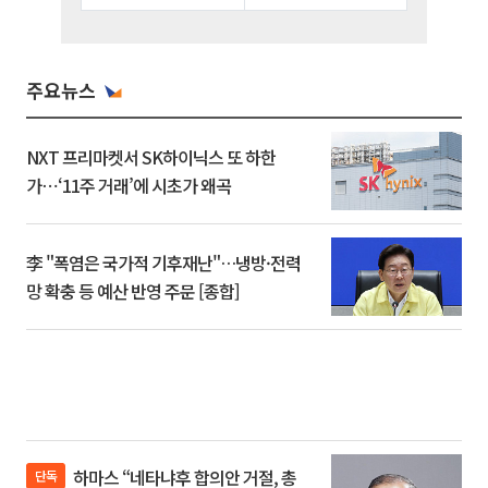
주요뉴스
NXT 프리마켓서 SK하이닉스 또 하한
가⋯‘11주 거래’에 시초가 왜곡
李 "폭염은 국가적 기후재난"…냉방·전력
망 확충 등 예산 반영 주문 [종합]
하마스 “네타냐후 합의안 거절, 총
단독