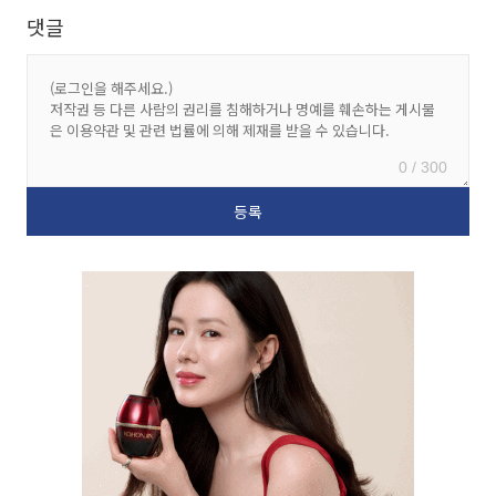
댓글
0 / 300