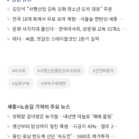
김민석 "사행산업 감독 강화·청소년 도박 대응" 주문
전국 18개 축제서 무료 승마 체험…서울숲·한탄강·세종 한글축제 찾는다
문화 사각지대 줄인다…한국마사회, 방문형 교육 32개소 공모
테더ㆍ써클, 엇갈린 스테이블코인 2분기 실적
#마사회
#사행산업통합감독위원회
#건전화평가
#실명구매
#연속구매제한
세종=노승길 기자의 주요 뉴스
양파밭 갈아엎은 농가들…내년엔 마늘로 ‘재배 쏠림’
생산부터 밥상까지 덮친 폭염…시금치 43%ㆍ열무 28% 급등
용인·호남 반도체 산단 ‘속도전’…1600조 메가투자 이행 총력