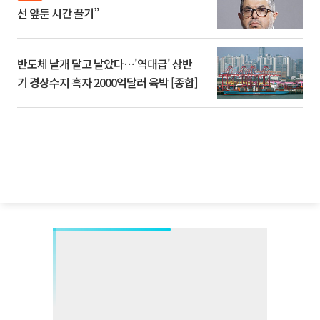
선 앞둔 시간 끌기”
반도체 날개 달고 날았다⋯'역대급' 상반
기 경상수지 흑자 2000억달러 육박 [종합]