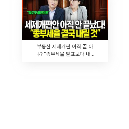
부동산 세제개편 아직 끝 아
냐? "종부세율 발표보다 내릴
것" 장기거주·양도세 전망 I 집
땅지성 I 김인만, 진미윤