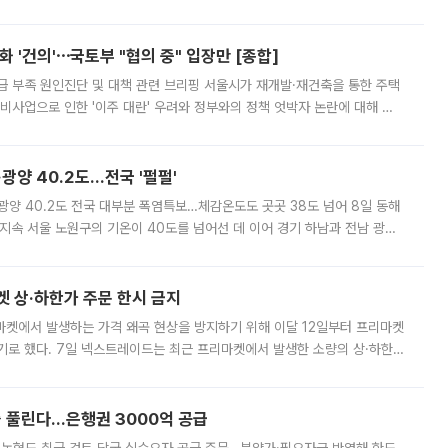
리는 공연장. 응원봉만큼이나 눈에 띄는 게 있습니다. 공연이 시작되기
 '건의'⋯국토부 "협의 중" 입장만 [종합]
급 부족 원인진단 및 대책 관련 브리핑 서울시가 재개발·재건축을 통한 주택
비사업으로 인한 '이주 대란' 우려와 정부와의 정책 엇박자 논란에 대해 정
실장은 2031년까지 31만 가구 착공 목표에 차질이 없다는 입장이나,
·광양 40.2도…전국 '펄펄'
·광양 40.2도 전국 대부분 폭염특보…체감온도도 곳곳 38도 넘어 8일 동해
지속 서울 노원구의 기온이 40도를 넘어선 데 이어 경기 하남과 전남 광양
. 전국 대부분 지역에 폭염특보가 내려진 가운데 곳곳에서 39~40도 안팎
켓 상·하한가 주문 한시 금지
마켓에서 발생하는 가격 왜곡 현상을 방지하기 위해 이달 12일부터 프리마켓
기로 했다. 7일 넥스트레이드는 최근 프리마켓에서 발생한 소량의 상·하한
, 주문 오류로 인한 가격 급등락을 최소화하기 위한 비상 대응방안을 발표
 풀린다…은행권 3000억 공급