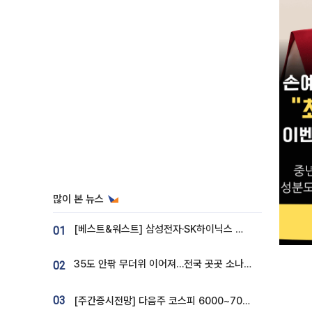
많이 본 뉴스
[베스트&워스트] 삼성전자·SK하이닉스 밀린 한 주…상상인증권은 85% 급등
01
35도 안팎 무더위 이어져…전국 곳곳 소나기 [오늘 날씨]
02
03
[주간증시전망] 다음주 코스피 6000~7000⋯“外人 수급은 정책이 변수”