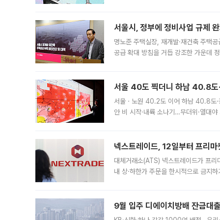
어디일까요? 아이돌 콘서트 시작을 기다
서울시, 정부에 정비사업 규제 완화
명노준 주택실장, 재개발·재건축 주택공
공급 확대 방침을 거듭 강조한 가운데 정
면 반박하고 나섰다. 명노준 서울시 주택
서울 40도 찍더니 하남 40.8도
서울ㆍ노원 40.2도 이어 하남 40.8도
안 비 시작·내륙 소나기…무더위·열대야 
에서도 40도를 웃도는 기온이 관측됐다
의 극심한
넥스트레이드, 12일부터 프리마
대체거래소(ATS) 넥스트레이드가 프리
내 상·하한가 주문을 한시적으로 금지하
가 체결 사례와 관련해 설명자료를 내고
9월 입주 디에이치방배 잔금대출