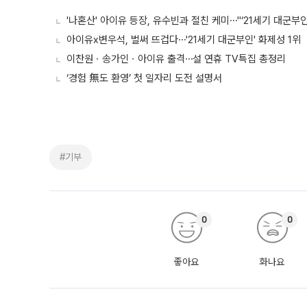
'나혼산' 아이유 등장, 유수빈과 절친 케미⋯"‘21세기 대군부인
아이유x변우석, 벌써 뜨겁다⋯'21세기 대군부인' 화제성 1위
이찬원ㆍ송가인ㆍ아이유 출격⋯설 연휴 TV특집 총정리
‘경험 無도 환영’ 첫 일자리 도전 설명서
#기부
0
0
좋아요
화나요