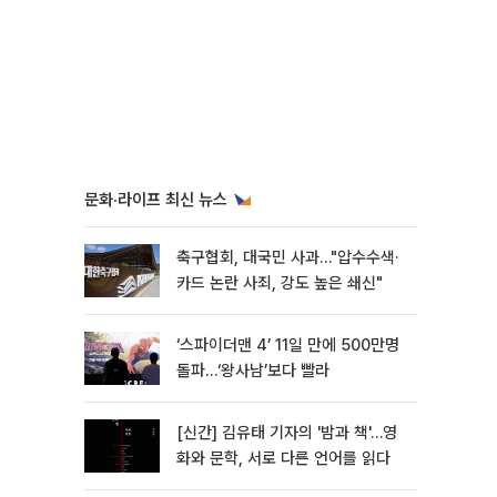
문화·라이프 최신 뉴스
축구협회, 대국민 사과…"압수수색·
카드 논란 사죄, 강도 높은 쇄신"
‘스파이더맨 4’ 11일 만에 500만명
돌파…‘왕사남’보다 빨라
[신간] 김유태 기자의 '밤과 책'…영
화와 문학, 서로 다른 언어를 읽다