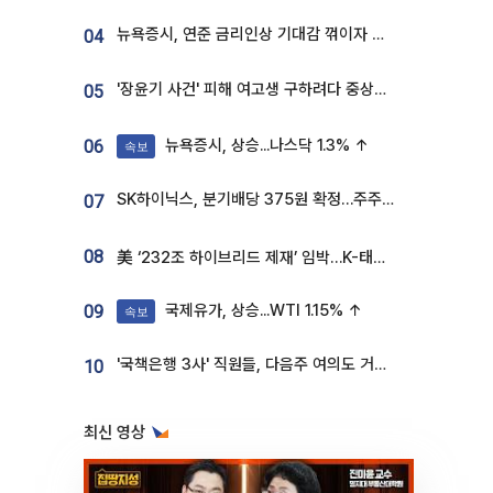
뉴욕증시, 연준 금리인상 기대감 꺾이자 상승...S&P500 사상 최고치 [종합]
04
'장윤기 사건' 피해 여고생 구하려다 중상…고교생 의상자 지정
05
뉴욕증시, 상승...나스닥 1.3% ↑
06
속보
SK하이닉스, 분기배당 375원 확정…주주환원책 9월로 앞당겨 발표
07
08
美 ‘232조 하이브리드 제재’ 임박…K-태양광, 불확실성 털고 날개 다나
국제유가, 상승...WTI 1.15% ↑
09
속보
'국책은행 3사' 직원들, 다음주 여의도 거리 나서는 까닭은
10
최신 영상