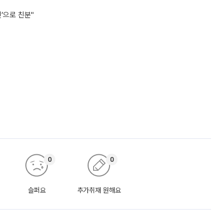
’으로 친분"
0
0
슬퍼요
추가취재 원해요