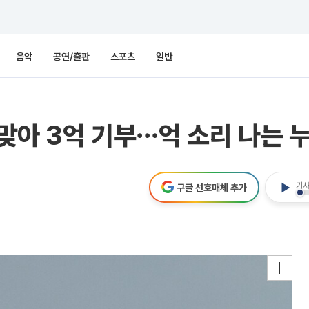
음악
공연/출판
스포츠
일반
 맞아 3억 기부⋯억 소리 나는 누
기사
구글 선호매체 추가