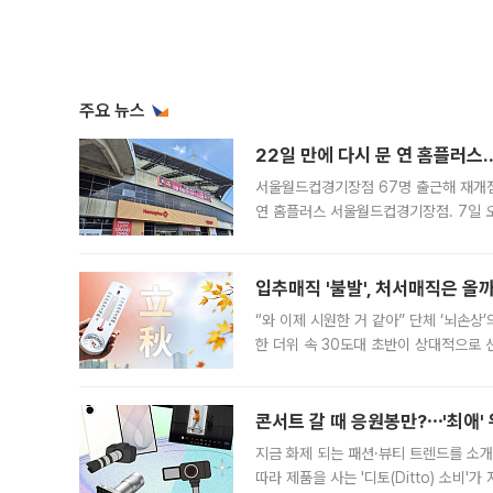
주요 뉴스
22일 만에 다시 문 연 홈플러스
서울월드컵경기장점 67명 출근해 재개점 
연 홈플러스 서울월드컵경기장점. 7일 
우유, 과일 같은 신선식품이 차근차근 자
입추매직 '불발', 처서매직은 올
“와 이제 시원한 거 같아” 단체 ‘뇌손상
한 더위 속 30도대 초반이 상대적으로
지역에 있었습니다. 7월 말에는 서풍과
콘서트 갈 때 응원봉만?⋯'최애'
지금 화제 되는 패션·뷰티 트렌드를 소개
따라 제품을 사는 '디토(Ditto) 소비