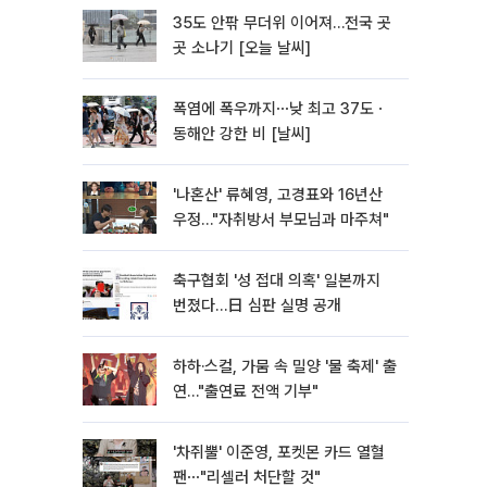
35도 안팎 무더위 이어져…전국 곳
곳 소나기 [오늘 날씨]
폭염에 폭우까지⋯낮 최고 37도ㆍ
동해안 강한 비 [날씨]
'나혼산' 류혜영, 고경표와 16년산
우정…"자취방서 부모님과 마주쳐"
축구협회 '성 접대 의혹' 일본까지
번졌다…日 심판 실명 공개
하하·스컬, 가뭄 속 밀양 '물 축제' 출
연…"출연료 전액 기부"
'차쥐뿔' 이준영, 포켓몬 카드 열혈
팬⋯"리셀러 처단할 것"