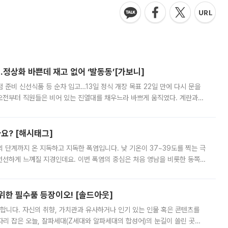
…정상화 바쁜데 재고 없어 ‘발동동’[가보니]
준비 신선식품 등 순차 입고…13일 정식 개장 목표 22일 만에 다시 문을
오전부터 직원들은 비어 있는 진열대를 채우느라 바쁘게 움직였다. 계란과
리를 잡기 시작했지만, 매장 곳곳엔 여전히 텅 빈 매대가 먼저 눈에 들어왔
까요? [해시태그]
’의 단계까지 온 지독하고 지독한 폭염입니다. 낮 기온이 37~39도를 찍는 극
 선선하게 느껴질 지경인데요. 이번 폭염의 중심은 처음 영남을 비롯한 동쪽
 북서풍이 산맥을 넘어 영남 쪽으로 내려오면서 뜨겁고 건조해졌는데요.
 위한 필수품 등장이오! [솔드아웃]
합니다. 자신의 취향, 가치관과 유사하거나 인기 있는 인물 혹은 콘텐츠를
'가 자리 잡은 오늘, 잘파세대(Z세대와 알파세대의 합성어)의 눈길이 쏠린 곳은