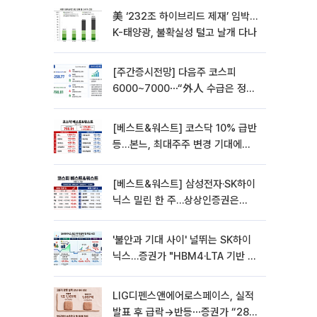
美 ‘232조 하이브리드 제재’ 임박…
K-태양광, 불확실성 털고 날개 다나
[주간증시전망] 다음주 코스피
6000~7000⋯“外人 수급은 정책
이 변수”
[베스트&워스트] 코스닥 10% 급반
등…본느, 최대주주 변경 기대에
270% 폭등
[베스트&워스트] 삼성전자·SK하이
닉스 밀린 한 주…상상인증권은
85% 급등
'불안과 기대 사이' 널뛰는 SK하이
닉스…증권가 "HBM4·LTA 기반 펀
터멘털 견고"
LIG디펜스앤에어로스페이스, 실적
발표 후 급락→반등⋯증권가 “28년