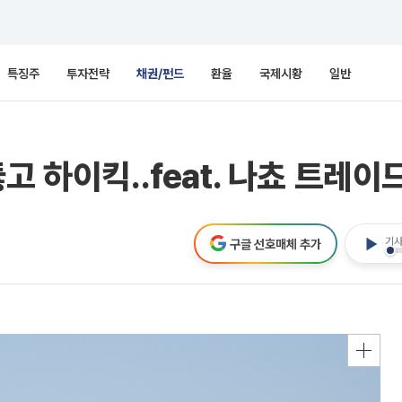
특징주
투자전략
채권/펀드
환율
국제시황
일반
고 하이킥..feat. 나쵸 트레이
기사
구글 선호매체 추가