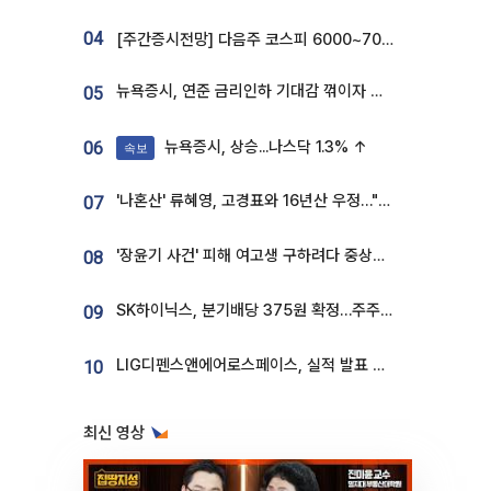
04
[주간증시전망] 다음주 코스피 6000~7000⋯“外人 수급은 정책이 변수”
뉴욕증시, 연준 금리인하 기대감 꺾이자 상승...S&P500 사상 최고치 [종합]
05
뉴욕증시, 상승...나스닥 1.3% ↑
06
속보
'나혼산' 류혜영, 고경표와 16년산 우정…"자취방서 부모님과 마주쳐"
07
'장윤기 사건' 피해 여고생 구하려다 중상…고교생 의상자 지정
08
SK하이닉스, 분기배당 375원 확정…주주환원책 9월로 앞당겨 발표
09
LIG디펜스앤에어로스페이스, 실적 발표 후 급락→반등⋯증권가 “28년까지 튼튼”
10
최신 영상