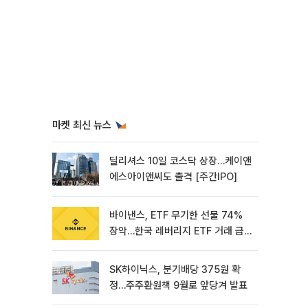
마켓 최신 뉴스
딜리셔스 10일 코스닥 상장…케이앤
에스아이앤씨도 출격 [주간IPO]
바이낸스, ETF 무기한 선물 74%
장악…한국 레버리지 ETF 거래 급
증 [e가상자산]
SK하이닉스, 분기배당 375원 확
정…주주환원책 9월로 앞당겨 발표