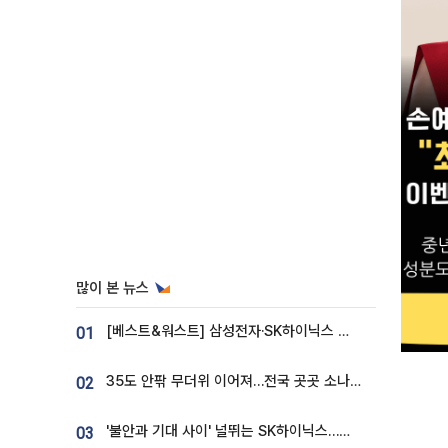
많이 본 뉴스
[베스트&워스트] 삼성전자·SK하이닉스 밀린 한 주…상상인증권은 85% 급등
01
35도 안팎 무더위 이어져…전국 곳곳 소나기 [오늘 날씨]
02
'불안과 기대 사이' 널뛰는 SK하이닉스…증권가 "HBM4·LTA 기반 펀터멘털 견고"
03