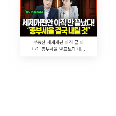
부동산 세제개편 아직 끝 아
냐? "종부세율 발표보다 내릴
것" 장기거주·양도세 전망 I 집
땅지성 I 김인만, 진미윤