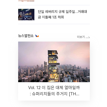
까지 튼튼”
단일 레버리지 규제 일주일…거래대
금 이틀째 1조 하회
뉴스발전소
Vol. 12 이 집은 대체 얼마일까
: 슈퍼리치들의 주거지 [THE
RARE]