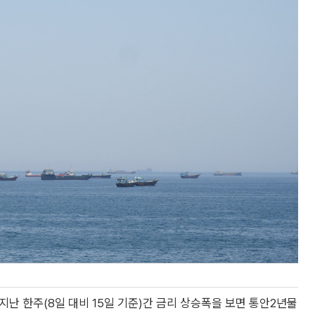
지난 한주(8일 대비 15일 기준)간 금리 상승폭을 보면 통안2년물