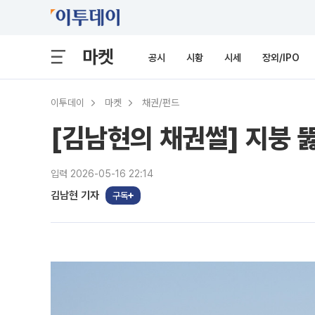
마켓
공시
시황
시세
장외/IPO
이투데이
마켓
채권/펀드
[김남현의 채권썰] 지붕 뚫
입력 2026-05-16 22:14
김남현 기자
구독