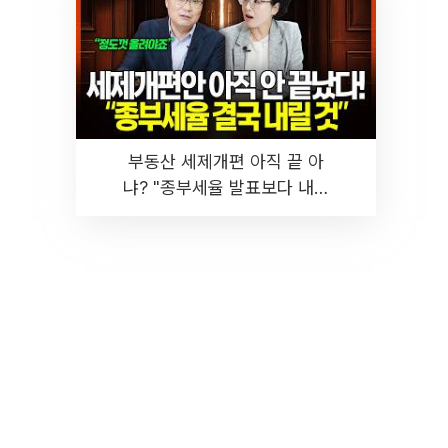
부동산 세제개편 아직 끝 아
냐? "종부세율 발표보다 내릴
것" 장기거주·양도세 전망 I 집
땅지성 I 김인만, 진미윤