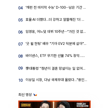
'개편 전 마지막 수능' D-100⋯남은 기간 성적 올릴 전략은
04
효율·AI 더했다…더 강하고 알뜰해진 ‘더 뉴 그랜저 하이브리드’ [ET의 모빌리티]
05
임영웅, 어느덧 데뷔 10주년⋯"가진 것 없던 시절, 내 앞엔 20명의 팬뿐"
06
'굿 윌 헌팅' 배우 "기아 EV2 덕분에 살아"…교통사고 후 안전성 극찬
07
바이낸스, ETF 무기한 선물 74% 장악…한국 레버리지 ETF 거래 급증 [e가상자산]
08
09
李대통령 “청년이 결혼 망설이는 일 없어야...제도상 불이익 조사”
이상일 시장, 다낭 국제무대 올랐다…"용인, 세계 최대 반도체 도시 된다"
10
최신 영상