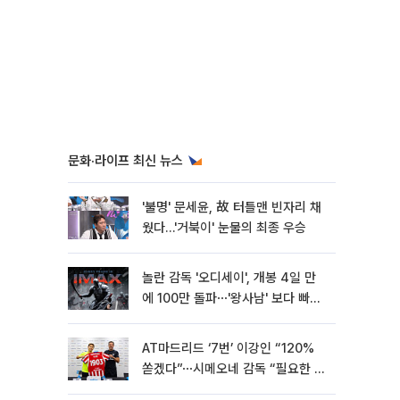
문화·라이프 최신 뉴스
'불명' 문세윤, 故 터틀맨 빈자리 채
웠다…'거북이' 눈물의 최종 우승
놀란 감독 '오디세이', 개봉 4일 만
에 100만 돌파⋯'왕사남' 보다 빠르
다
AT마드리드 ‘7번’ 이강인 “120%
쏟겠다”⋯시메오네 감독 “필요한 선
수”