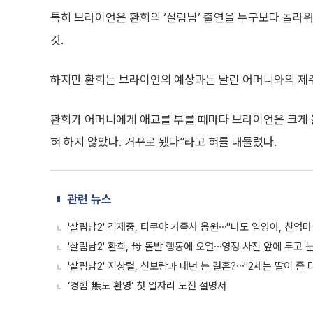
특히 브라이언은 환희의 ‘살림남’ 출연을 누구보다 놀라워
것.
하지만 환희는 브라이언의 예상과는 달린 어머니와의 제주
환희가 어머니에게 애교를 부를 때마다 브라이언은 크게 놀
혀 하지 않았다. 거꾸로 됐다”라고 혀를 내둘렀다.
관련 뉴스
'살림남2' 김재중, 타쿠야 가족사 응원⋯"나도 입양아, 친엄마
'살림남2' 환희, 母 돌발 행동에 오열⋯영정 사진 앞에 두고 
'살림남2' 지상렬, 신보람과 내년 봄 결혼?⋯"2세는 딸이 좀 
‘경험 無도 환영’ 첫 일자리 도전 설명서