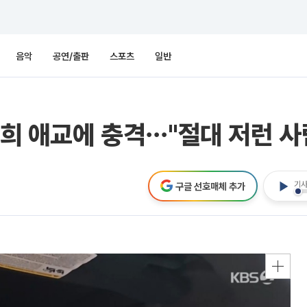
음악
공연/출판
스포츠
일반
환희 애교에 충격⋯"절대 저런 사
기사
구글 선호매체 추가