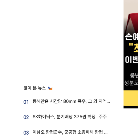
많이 본 뉴스
동해안은 시간당 80㎜ 폭우, 그 외 지역은 폭염…‘극과 극 날씨’
01
SK하이닉스, 분기배당 375원 확정…주주환원책 9월로 앞당겨 발표
02
이남오 함평군수, 군공항 소음피해 함평 보상 요구
03