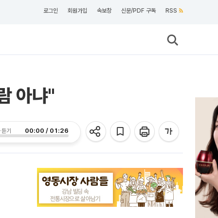
로그인
회원가입
속보창
신문/PDF 구독
RSS
람 아냐"
00:00 / 01:26
 듣기