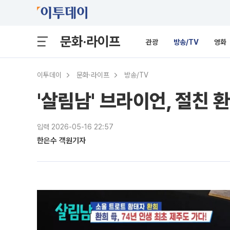
문화·라이프
관광
방송/TV
영화
이투데이
문화·라이프
방송/TV
'살림남' 브라이언, 절친 
입력 2026-05-16 22:57
한은수 객원기자