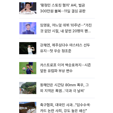
'황정민 스토킹 혐의' A씨, 벌금
300만원 불복⋯11일 결심 공판
임영웅, 어느덧 데뷔 10주년⋯"가진
것 없던 시절, 내 앞엔 20명의 팬
뿐"
강채연, 제주삼다수 마스터스 선두
유지⋯첫 우승 정조준
카스트로프 이어 백승호까지⋯시즌
앞둔 유럽파 부상 변수
동해안은 시간당 80㎜ 폭우, 그
외 지역은 폭염…‘극과 극 날씨’
축구협회, 대국민 사과…"압수수색·
카드 논란 사죄, 강도 높은 쇄신"