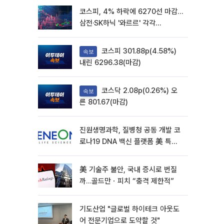
코스피, 4% 하락에 6270선 마감…
삼전·SK하닉 '와르르' 각각
6%·10%대 급락
코스피 301.88p(4.58%)
속보
내린 6296.38(마감)
코스닥 2.08p(0.26%) 오
속보
른 801.67(마감)
진원생명과학, 질병청 공동 개발 코
로나19 DNA 백신 플랫폼 美 특허
확보
美 기술주 불안, 국내 증시로 번질
까…골드만ㆍ피치 “충격 제한적”
기도산업 "글로벌 하이테크 아웃도
어 전문기업으로 도약할 것"