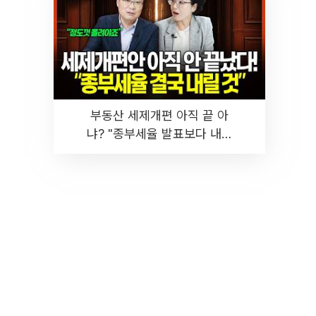
부동산 세제개편 아직 끝 아
냐? "종부세율 발표보다 내릴
것" 장기거주·양도세 전망 I 집
땅지성 I 김인만, 진미윤