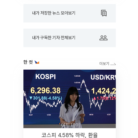
내가 저장한 뉴스 모아보기
내가 구독한 기자 전체보기
한 컷
코스피 4.58% 하락, 환율