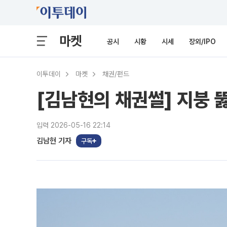
마켓
공시
시황
시세
장외/IPO
이투데이
마켓
채권/펀드
[김남현의 채권썰] 지붕 뚫
입력 2026-05-16 22:14
김남현 기자
구독