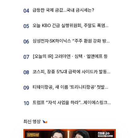
급등한 국제 금값…국내 금시세는?
04
오늘 KBO 긴급 실행위원회, 주말도 폭염취소 될까
05
삼성전자·SK하이닉스 “주주 환원 강화 방안 마련”
06
[오늘의 IR] 고려아연ㆍ심텍ㆍ엘앤에프 등
07
코스피, 장중 5%대 급락에 사이드카 발동…삼성·SK 동반 폭락
08
티웨이항공, 새 이름 '트리니티항공' 첫발…SSC 전략 본격화
09
트럼프 “자석 사업을 하라”…제이에스링크, 비중국 영구자석 공급망 구축 속도
10
최신 영상