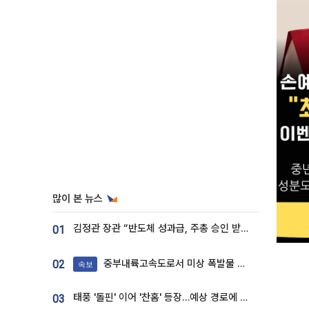
많이 본 뉴스
김정관 장관 “반도체 성과급, 주총 승인 받도록”…상법·자본시장법 개정 시사
01
중부내륙고속도로서 미상 폭발물 발견
02
속보
태풍 '돌핀' 이어 '찬홈' 등장…예상 경로에 한국 '한숨'
03