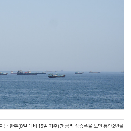
지난 한주(8일 대비 15일 기준)간 금리 상승폭을 보면 통안2년물