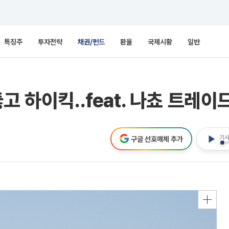
특징주
투자전략
채권/펀드
환율
국제시황
일반
고 하이킥..feat. 나쵸 트레이
기사
구글 선호매체 추가