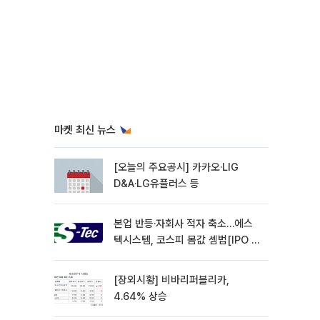
마켓 최신 뉴스
[오늘의 주요공시] 카카오·LIG
D&A·LG유플러스 등
본업 반등·자회사 적자 축소…에스
텍시스템, 코스피 몸값 셈법[IPO 엑
스레이]
[장외시황] 비바리퍼블리카,
4.64% 상승