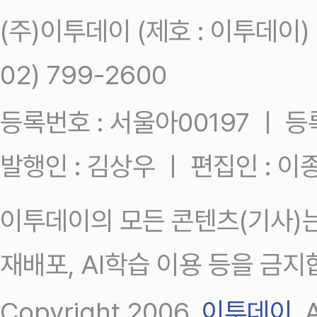
(주)이투데이 (제호 : 이투데이
02) 799-2600
등록번호 : 서울아00197 ㅣ 등록일
발행인 : 김상우 ㅣ 편집인 : 
이투데이의 모든 콘텐츠(기사)는
재배포, AI학습 이용 등을 금지
Copyright 2006.
이투데이
.