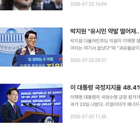
2026-07-22 16:04
2020년 5월 1일 유튜브 채널 ‘딴지방
박지원 "유시민 약발 떨어져
박지원 더불어민주당 의원이 이재명 정
아리는 여기서 끝났다”며 “과유불급이고 자숙할 필요가
브 방송 ‘2분뉴스’에서 보완수사권 존
2026-07-22 09:27
이 대통령 국정지지율 48.4
이재명 대통령의 국정수행 긍정 평가가
과가 20일 나왔다. 리얼미터가 에너지경제신문 의뢰로 13~16일 전국 만 18세 이상 유권자 2007
명을 대상으로 실시한 조사에 따르면, 
2026-07-20 11:50