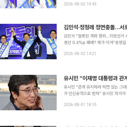
2026-08-02 19:43
산전시컨벤션센터에서 열린 당대표 후
김민석·정청래 정면충돌…서로
김민석 “잘못된 계파 행위…지방선거 
경선 0.4%p 패배? 제가 이겨”송영길
불어민주당 8·17 전당대회 지역별 경
2026-08-02 14:21
이 거세지고 있다. 두 후보는 서로를 
유시민 “이재명 대통령과 관
유시민 “관계 유지하려 하면 있는 그대로
가 인신공격으로 번져” 유시민 작가가 이재명 대통령과의 인간적 유대보다 비평가로서 자신의 판단
을 솔직하게 밝히는 일이 더 중요하다고
2026-08-01 18:10
판을 받는 상황에서도 비평 기조를 바