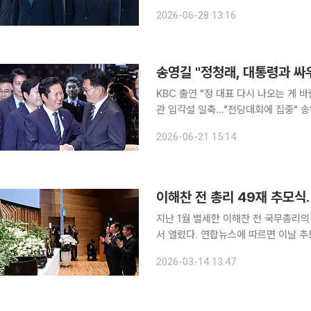
나란히 참석할 예정이어서 당심 잡기 경쟁에 불이 붙는 모
2026-06-28 13:16
이날 오후 경기 광주에서 열리는 6·3
송영길 "정청래, 대통령과 
KBC 출연 "정 대표 다시 나오는 게
관 입각설 일축…"전당대회에 집중" 송영길 더불어민주당 의원이 21일 정청래 대표를 향해 "정면으
로 대통령과 싸우겠다고 출마하는 것"이
2026-06-21 15:14
출마를 강행하면 자신이 나설 가능성도
이해찬 전 총리 49재 추모식
지난 1월 별세한 이해찬 전 국무총리의
서 열렸다. 연합뉴스에 따르면 이날 추모식에는 이재명 대통령 배우자 김혜경 여사와 고 노무현 전
대통령의 배우자 권양숙 여사가 참석해 고인을 추모했다. 더불어
2026-03-14 13:47
도 원내대표, 대통령 정무특보인 조정