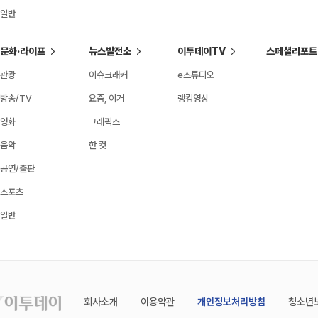
일반
문화·라이프
뉴스발전소
이투데이TV
스페셜리포트
관광
이슈크래커
e스튜디오
방송/TV
요즘, 이거
랭킹영상
영화
그래픽스
음악
한 컷
공연/출판
스포츠
일반
회사소개
이용약관
개인정보처리방침
청소년