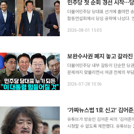
민주당 첫 순회 경선 시작⋯당
더불어민주당 당대표 선거에 출마한 송영
합동연설회에서 당심 공략에 나섰다. 연합뉴스에 따르면 민주당은 이날 충남 공주 충남교통연수원
에서 충청권 합동연설회를 열고 8·17
2026-08-01 15:05
28일부터 31일까지 대전ㆍ충남ㆍ세
보완수사권 폐지 놓고 갈라진
더불어민주당 내부 갈등이 단순한 당권
문제까지 맞물리면서 여권 전체의 부담으로 번지고
실장은 27일 공개된 유튜브 채널 이투
2026-07-28 10:56
이 보완수사권 완전 폐지를 비롯한 검
‘가짜뉴스법 1호 신고’ 김어준
유튜브가 방송인 김어준 씨의 ‘김어준
시청할 수 없도록 제한했다. 유튜브는 21일 이동재 전 채널A 기자(매일신문 객원편집위원)가 신고
한 ‘김어준의 다스뵈이다’ 영상 일부에 대해 국