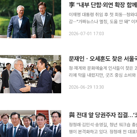
이재명 대통령 취임 후 첫 회동⋯청와대
감⋯"가짜뉴스나 멸칭, 도움 안 돼" 이재명 대통령과 문재인 전 대통령이 1일 오찬 회동을 갖고 민주
정부 계승과 국민통합을 위한 공감대를 
2026-07-01 17:03
구조적 다수를 만들어야 한다"고 밝혔고
문재인ㆍ오세훈도 찾은 서울국
정·재계와 문화예술계 인사들이 찾은 
리에 막을 내렸지만, 굿즈 중심 소비와 부스 선정 논란
일부터 28일까지 서울 강남구 코엑스에
2026-06-29 13:30
지난해와 비슷한 규모의 관람객이 행사
與 전대 앞 당권주자 집결…‘
정청래·김민석·송영길, 청년 워크숍 총출동 더불어민주당 8·17 전당대회를 앞두고 당권 
쟁이 본격화하고 있다. 정청래 전 대표