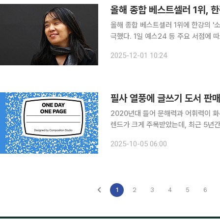
올해 종합 베스트셀러 1위, 한
올해 종합 베스트셀러 1위에 한강의 '소
극했다. 1일 예스24 등 주요 서점에 따르면, 올해 종합 베스트셀러 1위에 5·18 민주화운동을 다룬
한강의 '소년이 온다'가 올랐다. 이 책
2025-12-01 10:24
2년 연속 종합 1위다. 아울러 한국
필사 열풍에 글쓰기 도서 판
2020년대 들어 문해력과 어휘력이 화
렌드가 크게 주목받았는데, 최근 5년간
나의 어휘력을 위한 필사 노트'로 확인됐다. 5일 본지가 예스24로부터 받은 자료에 따
2025-10-05 06:00
글쓰기 관련서 출간 종수는 227종으로
1
2
3
4
5
6