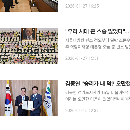
에 27일 정치권 인사들의 조문이 이어
2026-01-27 16:25
소를 찾았고 이 전 총리의 정치 여정을
"우리 시대 큰 스승 잃었다"
서울대병원 빈소 정오부터 일반 조문우원
주 역할이재명 대통령 오늘 중 빈소 방문 예정 이해찬 전 국무총리의 빈소가 마련
례식장에는 27일 정오부터 조문 행렬이
2026-01-27 15:51
스승이십니다. 오랜 정치 동지이자 선
김동연 "승리가 내 덕? 오만
김동연 경기도지사가 15일 더불어민주당
이라는 오만한 마음이 있었다"며 이례적인 공개 사과에 나섰다
튜브 채널 '장윤선의 취재편의점'에 출
2026-01-15 12:39
로들이 유세장마다 와서 도와줬는데, 