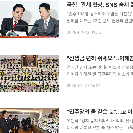
국힘 "관세 협상, SNS 숨지
"민주 104명 공소취소 모임은 미친짓""청
민의힘 대표는 23일 관세 협상과 관련
협상의 최전방에 나서서 대통령다운 모습 보여주길 
2026-02-23 09:35
열린 최고위원회의에서 "이 대통령은 
"선생님 편히 쉬세요"…이해찬
정치권 인사 조문 잇따라빈소에 민주정
이어져 이해찬 전 국무총리의 빈소가 마련된 서울대학교병원 장례식장에는 27일 오전부터 정치권
인사들의 조문이 이어졌다. 고인과 오
2026-01-27 16:31
"민주당의 돌 같은 분"…고 
우원식 "정치 동지 떠나보내 먹먹”유시
이재명 대통령 오늘 중 빈소 방문 고(故) 이해찬 전 국무총리의 빈소가 마련된 서울대병원 장례식장