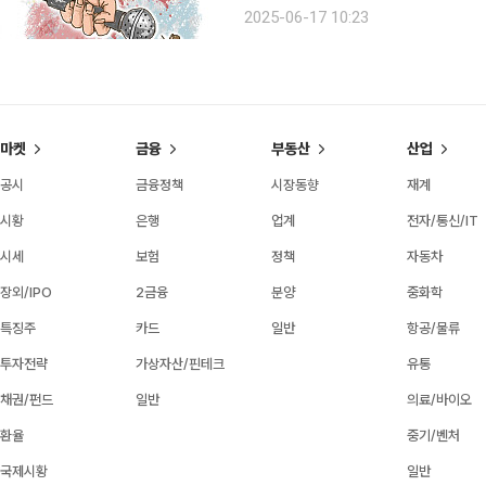
잘 들으면 월급도 받고 승진도 할 수 있
2025-06-17 10:23
시 배웠다. 엄마에게 말을 배운 이래 두
마켓
금융
부동산
산업
공시
금융정책
시장동향
재계
시황
은행
업계
전자/통신/IT
시세
보험
정책
자동차
장외/IPO
2금융
분양
중화학
특징주
카드
일반
항공/물류
투자전략
가상자산/핀테크
유통
채권/펀드
일반
의료/바이오
환율
중기/벤처
국제시황
일반