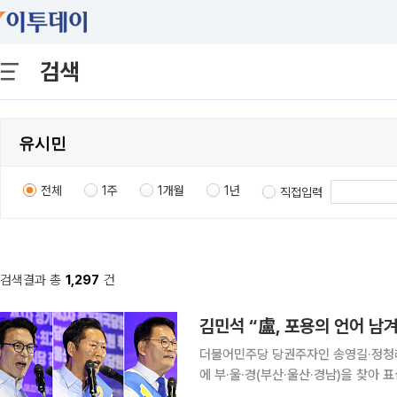
검색
전체
1주
1개월
1년
직접입력
검색결과 총
1,297
건
김민석 “盧, 포용의 언어 남
더불어민주당 당권주자인 송영길·정청래·
에 부·울·경(부산·울산·경남)을 찾아
제소하겠다며 공세 수위를 높이는 한편 ‘노무현 