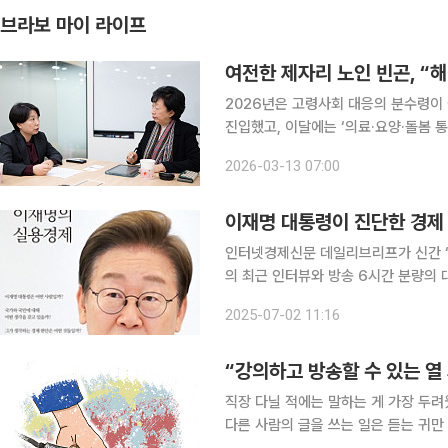
브라보 마이 라이프
여전한 제자리 노인 빈곤, “
2026년은 고령사회 대응의 분수령이
진입했고, 이달에는 ‘의료·요양·돌봄
문입니다. 이에 따라 돌봄을 단순 노인 
2026-03-13 07:00
를 고령친화적으로 재설계해야 한다는
이재명 대통령이 진단한 경제
인터넷경제신문 데일리브리프가 신간 ‘
의 최근 인터뷰와 방송 6시간 분량의 대담
현실, 민생, 정부, 코스닥 5000, 
2025-07-02 11:16
시작해서 민생 경제, 첨단 산업, 부동산
“강의하고 방송할 수 있는 열
직장 다닐 적에는 말하는 게 가장 두려웠
다른 사람의 글을 쓰는 일은 듣는 귀만