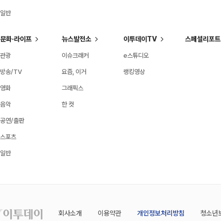
일반
문화·라이프
뉴스발전소
이투데이TV
스페셜리포트
관광
이슈크래커
e스튜디오
방송/TV
요즘, 이거
랭킹영상
영화
그래픽스
음악
한 컷
공연/출판
스포츠
일반
회사소개
이용약관
개인정보처리방침
청소년