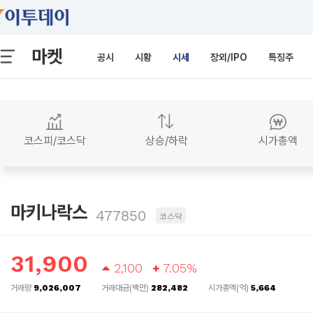
마켓
공시
시황
시세
장외/IPO
특징주
코스피/코스닥
상승/하락
시가총액
마키나락스
477850
코스닥
31,900
2,100
7.05%
거래량
9,026,007
거래대금(백만)
282,482
시가총액(억)
5,664