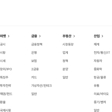
마켓
금융
부동산
산업
공시
금융정책
시장동향
재계
시황
은행
업계
전자/통신/IT
시세
보험
정책
자동차
장외/IPO
2금융
분양
중화학
특징주
카드
일반
항공/물류
투자전략
가상자산/핀테크
유통
채권/펀드
일반
의료/바이오
환율
중기/벤처
국제시황
일반