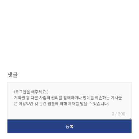
댓글
0 / 300