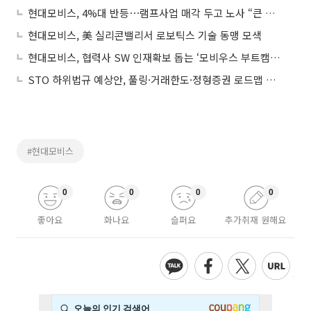
현대모비스, 4%대 반등⋯램프사업 매각 두고 노사 “큰 틀에서 합의”
현대모비스, 美 실리콘밸리서 로보틱스 기술 동맹 모색
현대모비스, 협력사 SW 인재확보 돕는 ‘모비우스 부트캠프’ 성료
STO 하위법규 예상안, 풀링·거래한도·정형증권 로드맵 제시
#현대모비스
0
0
0
0
좋아요
화나요
슬퍼요
추가취재 원해요