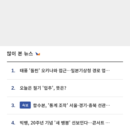
많이 본 뉴스
태풍 '돌핀' 오키나와 접근…일본기상청 경로 업데이트
1.
오늘은 절기 '입추', 뜻은?
2.
합수본, '통계 조작' 서울·경기·충북 선관위 등 추가 압수수색
속보
3.
빅뱅, 20주년 기념 '새 뱅봉' 선보인다⋯콘서트 앞두고 팝업 개최
4.