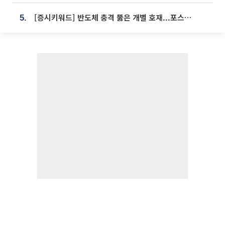
[증시키워드] 반도체 충격 뚫은 개별 호재...포스코퓨처엠·에코프로·한화솔루션 '눈길'
5.