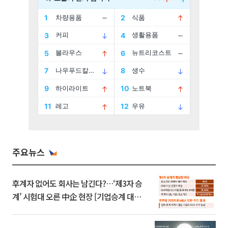
주요뉴스
후계자 없어도 회사는 남긴다?…‘제3자 승
계’ 시험대 오른 中企 현장 [기업승계 대전
환]