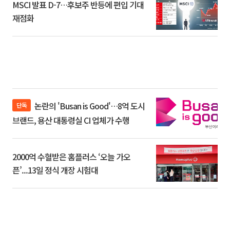
MSCI 발표 D-7…후보주 반등에 편입 기대
재점화
논란의 'Busan is Good'…8억 도시
단독
브랜드, 용산 대통령실 CI 업체가 수행
2000억 수혈받은 홈플러스 ‘오늘 가오
픈’...13일 정식 개장 시험대