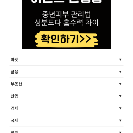
마켓
금융
부동산
산업
경제
국제
정치