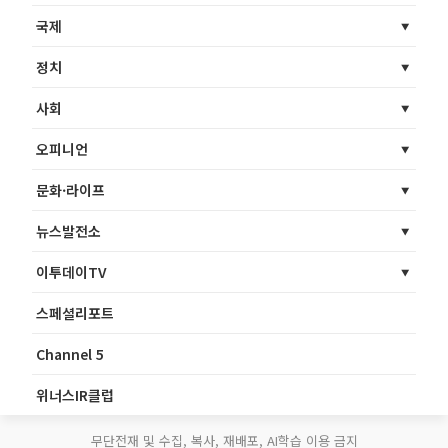
국제
정치
사회
오피니언
문화·라이프
뉴스발전소
이투데이TV
스페셜리포트
Channel 5
위너스IR클럽
무단전재 및 수집, 복사, 재배포, AI학습 이용 금지