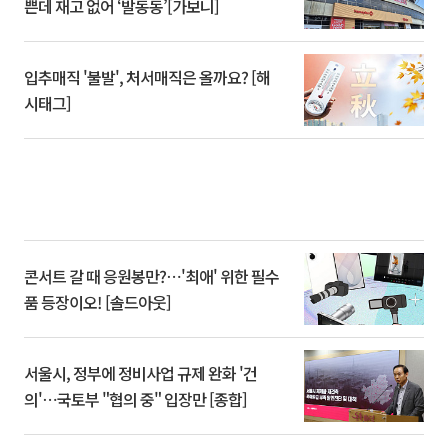
쁜데 재고 없어 ‘발동동’[가보니]
입추매직 '불발', 처서매직은 올까요? [해
시태그]
콘서트 갈 때 응원봉만?⋯'최애' 위한 필수
품 등장이오! [솔드아웃]
서울시, 정부에 정비사업 규제 완화 '건
의'⋯국토부 "협의 중" 입장만 [종합]