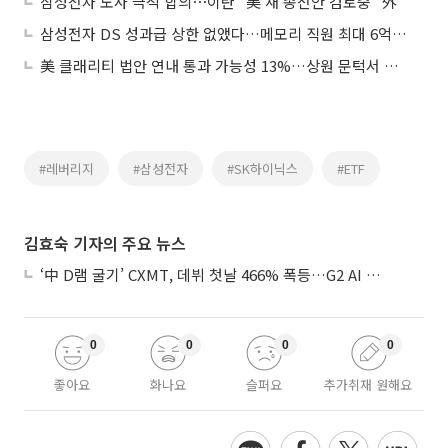
삼성전자 노사 극적 합의⋯이란 "美 새 종전안 검토중" 外
삼성전자 DS 성과급 상한 없앴다…메모리 직원 최대 6억원 가능
美 클래리티 법안 연내 통과 가능성 13%…상원 문턱서 제동
#레버리지
#삼성전자
#SK하이닉스
#ETF
김효숙 기자의 주요 뉴스
‘中 D램 굴기’ CXMT, 데뷔 첫날 466% 폭등…G2 AI 패권 ‘쩐의 전쟁’
0
0
0
0
좋아요
화나요
슬퍼요
추가취재 원해요