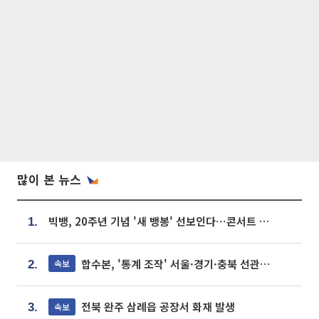
많이 본 뉴스
빅뱅, 20주년 기념 '새 뱅봉' 선보인다⋯콘서트 앞두고 팝업 개최
1.
합수본, '통계 조작' 서울·경기·충북 선관위 등 추가 압수수색
속보
2.
전북 완주 삼례읍 공장서 화재 발생
속보
3.