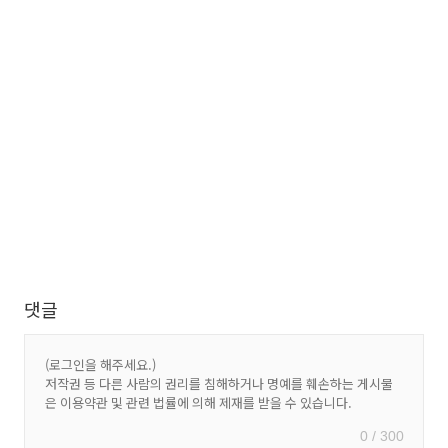
댓글
0 / 300