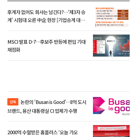
후계자 없어도 회사는 남긴다?…‘제3자 승
계’ 시험대 오른 中企 현장 [기업승계 대전
환]
MSCI 발표 D-7…후보주 반등에 편입 기대
재점화
논란의 'Busan is Good'…8억 도시
단독
브랜드, 용산 대통령실 CI 업체가 수행
2000억 수혈받은 홈플러스 ‘오늘 가오