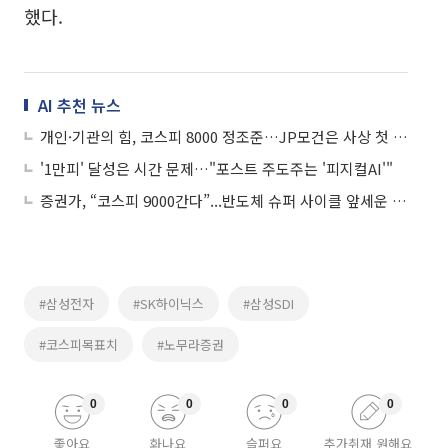
했다.
AI 추천 뉴스
개인·기관의 힘, 코스피 8000 정조준…JP모건은 사상 첫 ‘1만피’ 전망
'1만피' 달성은 시간 문제…"포스트 주도주는 '피지컬AI'"
증권가, “코스피 9000간다”...반도체 슈퍼 사이클 앞세운 역대급 실적 장세
#삼성전자
#SK하이닉스
#삼성SDI
#코스피목표치
#노무라증권
0
0
0
0
좋아요
화나요
슬퍼요
추가취재 원해요