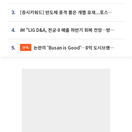
[증시키워드] 반도체 충격 뚫은 개별 호재...포스코퓨처엠·에코프로·한화솔루션 '눈길'
3.
iM "LIG D&A, 천궁-II 매출 하반기 회복 전망…방산 톱픽 유지"
4.
논란의 'Busan is Good'…8억 도시브랜드, 용산 대통령실 CI 업체가 수행
단독
5.