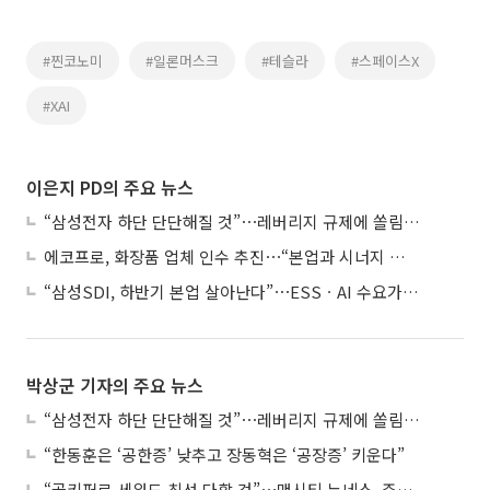
#찐코노미
#일론머스크
#테슬라
#스페이스X
#XAI
이은지 PD의 주요 뉴스
“삼성전자 하단 단단해질 것”⋯레버리지 규제에 쏠림 완화
에코프로, 화장품 업체 인수 추진⋯“본업과 시너지 부족”
“삼성SDI, 하반기 본업 살아난다”⋯ESSㆍAI 수요가 견인
박상군 기자의 주요 뉴스
“삼성전자 하단 단단해질 것”⋯레버리지 규제에 쏠림 완화
“한동훈은 ‘공한증’ 낮추고 장동혁은 ‘공장증’ 키운다”
“골키퍼로 세워도 최선 다할 것”⋯맨시티 누네스, 주전 경쟁 각오