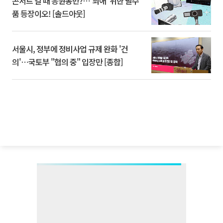
콘서트 갈 때 응원봉만?⋯'최애' 위한 필수
품 등장이오! [솔드아웃]
서울시, 정부에 정비사업 규제 완화 '건
의'⋯국토부 "협의 중" 입장만 [종합]