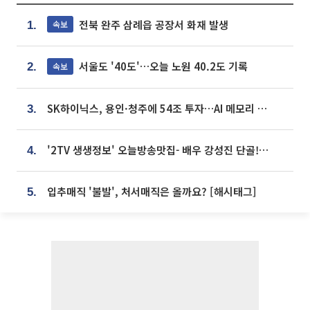
전북 완주 삼례읍 공장서 화재 발생
속보
1.
서울도 '40도'…오늘 노원 40.2도 기록
속보
2.
SK하이닉스, 용인·청주에 54조 투자…AI 메모리 생산기지 키운다
3.
'2TV 생생정보' 오늘방송맛집- 배우 강성진 단골! 쌀국수ㆍ푸팟퐁 커리 맛집 '블○○○'
4.
입추매직 '불발', 처서매직은 올까요? [해시태그]
5.