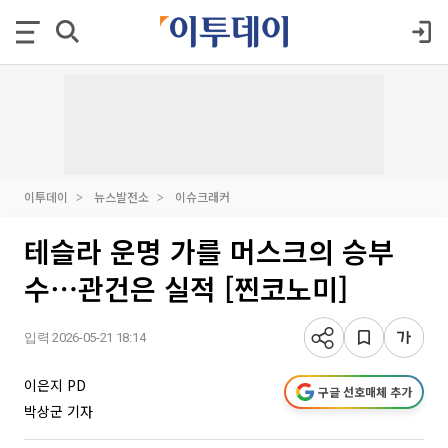
이투데이
뉴스발전소
이슈크래커
테슬라 운명 가를 머스크의 승부
수⋯관건은 실적 [찐코노미]
입력 2026-05-21 18:14
이은지 PD
구글 선호매체 추가
박상군 기자