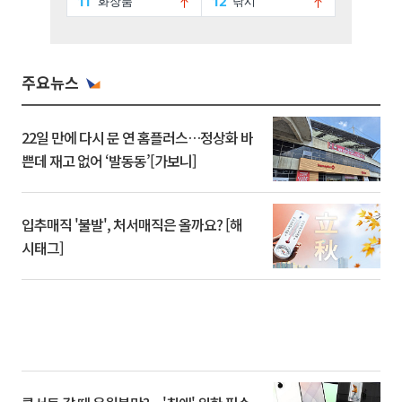
주요뉴스
22일 만에 다시 문 연 홈플러스…정상화 바
쁜데 재고 없어 ‘발동동’[가보니]
입추매직 '불발', 처서매직은 올까요? [해
시태그]