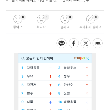
0
0
0
0
좋아요
화나요
슬퍼요
추가취재 원해요