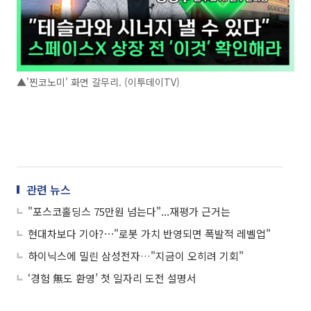
▲'찐코노미' 화면 갈무리. (이투데이TV)
관련 뉴스
"포스코홀딩스 75만원 넘는다"...재평가 근거는
현대차보다 기아?⋯"로봇 가치 반영되면 폭발적 레벨업"
하이닉스에 밀린 삼성전자…"지금이 오히려 기회"
‘경험 無도 환영’ 첫 일자리 도전 설명서