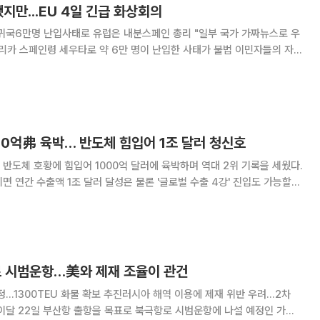
됐지만...EU 4일 긴급 화상회의
귀국6만명 난입사태로 유럽은 내분스페인 총리 "일부 국가 가짜뉴스로 우
리카 스페인령 세우타로 약 6만 명이 난입한 사태가 불법 이민자들의 자진
만 이번 일로 유럽에서 내분이 발생하자 유럽연합(EU)이 긴급회의를 소집
하고 대책 마련에 나섰다. 1일(현지시간) 로이터통신은 모로코에서
00억弗 육박… 반도체 힘입어 1조 달러 청신호
 반도체 호황에 힘입어 1000억 달러에 육박하며 역대 2위 기록을 세웠다.
면 연간 수출액 1조 달러 달성은 물론 '글로벌 수출 4강' 진입도 가능할
처음으로 월 1000억 달러를 돌
로 시범운항…美와 제재 조율이 관건
정…1300TEU 화물 확보 추진러시아 해역 이용에 제재 위반 우려…2차