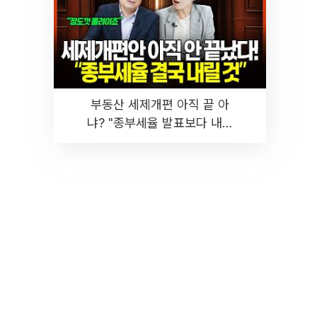
부동산 세제개편 아직 끝 아
냐? "종부세율 발표보다 내릴
것" 장기거주·양도세 전망 I 집
땅지성 I 김인만, 진미윤