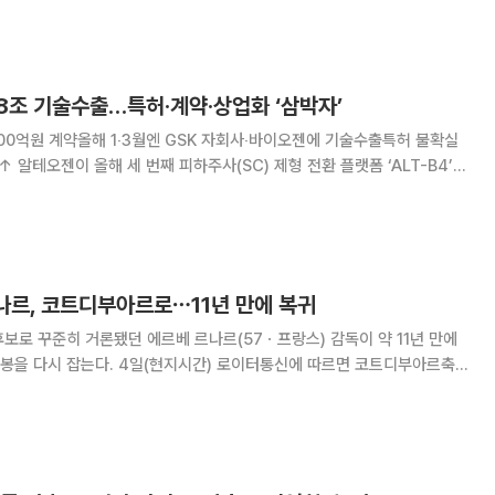
을 부전승으로 통과한 즈베레프에게는
.8조 기술수출…특허·계약·상업화 ‘삼박자’
00억원 계약올해 1‧3월엔 GSK 자회사‧바이오젠에 기술수출특허 불확실
T-B4’의
SC 제형 시장에서 입지를 넓히고 있다. 최근 경쟁사와의 특허 분쟁에서
데다 ALT-B4가 적용된 머크의
르나르, 코트디부아르로⋯11년 만에 복귀
보로 꾸준히 거론됐던 에르베 르나르(57ㆍ프랑스) 감독이 약 11년 만에
시간) 로이터통신에 따르면 코트디부아르축
국가대표팀의 새 사령탑으로 선임했다고 발표했다. 르나르 감독은
지 코트디부아르를 지휘하며 2015 아프리카