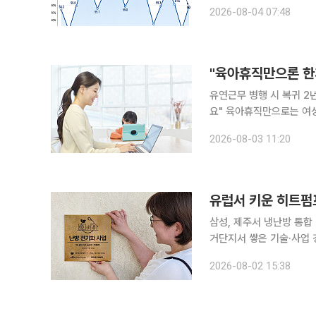
사실상 비축을 중단한 것으
2026-08-04 07:48
"육아휴직만으론 한
유연근무 병행 시 복귀 2
요" 육아휴직만으로는 여성의 장기적인 경력 유지를 담보하기 어렵고, 육아휴직 이후 유연근무를 함
께 활용할 수 있는 근무환경
2026-08-03 11:20
한국여성정책연구원의 '일
유럽서 키운 히트펌프
삼성, 제주서 냉난방 통합
거단지서 쌓은 기술·사업 경험 활용 삼성전자와 LG전자가 유럽을 중심
을 국내 주거용 시장으로 
2026-08-02 15:38
택에 대한 제품 및 서비스