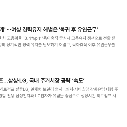
로 전해졌다. 방출 규모가 비축 규모를 크게 웃돌면서 저장 비율도 17년
만에 최저치에 머문 것으로 전해졌다. 블룸버그통신은 “유
계"⋯여성 경력유지 해법은 '복귀 후 유연근무’
년 차 고용확률 13.4%p↑"육아휴직 중심서 고용유지 정책으로 전환 필
이 여성의 고용 유지에 중요한 역할을 한다는 연구 결과가 나왔다. 3일
생활균형제도의 여성 노동시장 영향 연구
…삼성·LG, 국내 주거시장 공략 ‘속도’
 히트펌프 실증LG, 일체형 보일러 출시…설치·서비스망 강화유럽 대형 주
으로 성장시킨 히트펌프 사업
확대한다. 해외 대형 주거 프로젝트를 중심으로 쌓은 공급 경험을 국내 주
로 확장해 시장 선점에 나서겠다는 전략이다.