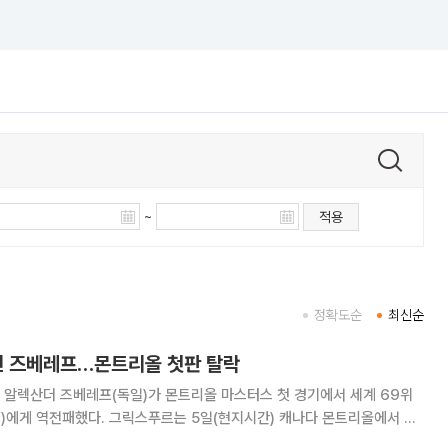
~
적용
정확도순
최신순
진 즈베레프…몬트리올 첫판 탈락
 알렉산더 즈베레프(독일)가 몬트리올 마스터스 첫 경기에서 세계 69위
 5일(현지시간) 캐나다 몬트리올에서 열
투어 내셔널뱅크오픈 단식 2회전에서 톱 시드 즈베레프를 2-1(6-7 6-2