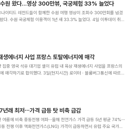
수원 왔다…영상 300만뷰, 국궁체험 33% 늘었다
유나이티드 레전드들이 함께한 수원 여행 영상이 조회수 300만회를 넘겼
 수원 국궁체험 이용객이 1년 새 33.3% 늘었다. 4일 이투데이 취재
'2026-2027 수원방문의 해'를 맞아 외국인 관광객 유치를 위한 콘텐
츠·프로그램·결제 인프라를 전방위로 정비하고 있다. 출발점
상 재생에너지 사업 프랑스 토탈에너지에 매각
너지 사업을 프랑스의
. 3일(현지시간) 로이터ㆍ블룸버그통신에 따르면
다. 이 거래는 연말 완료될 예정이다. 셸은 이번 거래에 이탈리
국에 있는 자산이 포함된다고 설명했다.
17년래 최저⋯가격 급등 탓 비축 급감
 여름에 비축 중동전쟁 여파⋯올해 천연가스 가격 급등 5년 평균 74%⋯