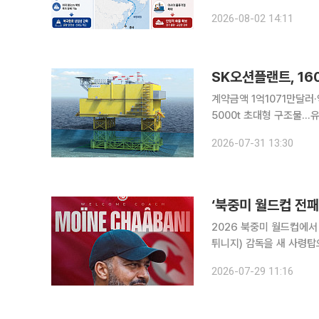
데 선박과 운항 일정, 화
2026-08-02 14:11
러시아 제재 문제가 마지막
SK오션플랜트, 1
계약금액 1억1071만달러·
5000t 초대형 구조물…유럽 해상풍력 공략 본격
급 초고압직류송전(HVD
2026-07-31 13:30
HVDC 해상변전소용 하
‘북중미 월드컵 전패
2026 북중미 월드컵에서
튀니지) 감독을 새 사령탑으로 선임했다. 튀니지축구협회는 29
회를 열어 차아바니 감독을
2026-07-29 11:16
지는 3회 연속이자 통산 