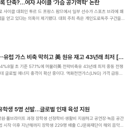
록 단축?…여자 사이클 ‘가슴 공기역학’ 논란
로 사이클 대회인 투르 드 프랑스 팜므에서 일부 선수가 스포츠 브라에 패
을 얻고 있다는 의혹이 제기됐다. 대회 주최 측은 개인도로독주 구간을
겠다고 예고했으나 실제 규정 위반이나 실격 사례는 확인되지 않았다. 5
매체 빌러플리츠와 사이클링위클리 등 외신에 따
중동발 에너지 충격⋯유럽 가스 비축 막히고 美 원유 재고 43년래 최저 [종합]
4%8월 초 기준 57.1%에 머물러美 전략비축유 43년래 최저 중동 전쟁
데 글로벌 에너지 충격이 확산 중이다. 액화천연가스(LNG) 가격 급등으
축이 사실상 멈춰 선 가운데 미국에서는 상업용 원유와 전략비축유(SPR)
급 충격에 대한 우려가 커지고 있다
유학생 5명 선발…글로벌 인재 육성 지원
학원·풀브라이트 과정 장학생 선정학비·생활비 지원하고 공연장·녹음 공간
이후 지난해까지 장학생 229명 배출 CJ문화재단이 해외 음악대
을 선발하고 ‘2026 CJ음악장학사업 장학금 수여식’​을 개최했다. 장학생