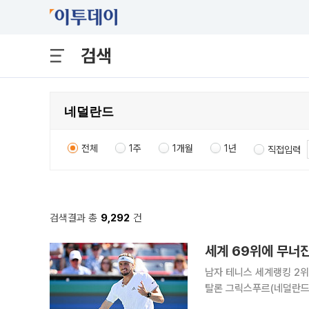
검색
전체
1주
1개월
1년
직접입력
검색결과 총
9,292
건
세계 69위에 무너
남자 테니스 세계랭킹 2위
탈론 그릭스푸르(네덜란드)에게 역전패했다. 그릭스푸르는
린 남자프로테니스(ATP) 