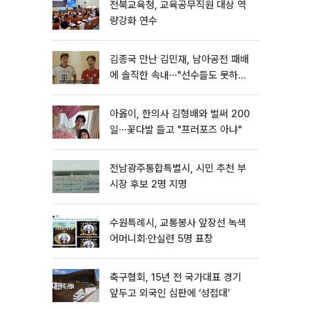
전북교육청, 교육공무직원 대상 역
량강화 연수
김종국 만난 김민재, 남아공전 패배
에 솔직한 속내⋯"선수들도 못하긴
했다"
아옳이, 한의사 김형배와 벌써 200
일⋯꽃다발 들고 "프러포즈 아냐"
전남광주통합특별시, 시민 추천 부
시장 후보 2명 지명
수원특례시, 교통봉사 앞장선 녹색
어머니회·안실련 5명 표창
축구협회, 15년 전 국가대표 경기
앞두고 외국인 심판에 ‘성접대’