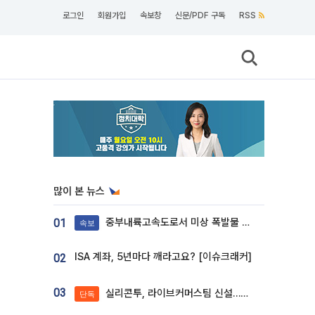
로그인
회원가입
속보창
신문/PDF 구독
RSS
많이 본 뉴스
중부내륙고속도로서 미상 폭발물 발견
01
속보
ISA 계좌, 5년마다 깨라고요? [이슈크래커]
02
03
실리콘투, 라이브커머스팀 신설…K뷰티 ‘글로벌 판매망’ 확대[K뷰티 라방戰]
단독