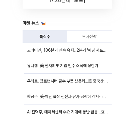
1420원대 [포토]
마켓 뉴스
특징주
투자전략
고려아연, 106분기 연속 흑자...2분기 '어닝 서프라이즈'에 장 초반 12%대 강세
유니켐, 美 전자피부 기업 인수 소식에 상한가
우리로, 광트랜시버 필수 부품 상용화...美 중국산 퇴출 추진에 상승세
항공주, 美·이란 협상 진전과 유가 급락에 강세⋯한진칼 8%↑
AI 전력주, 데이터센터 수요 기대에 동반 급등…효성중공업 10%↑