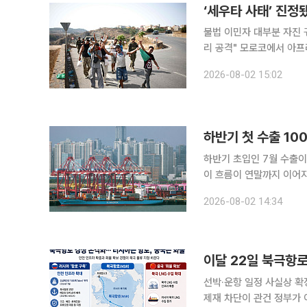
‘세우타 사태’ 진정
불법 이민자 대부분 자진 
리 공격" 모로코에서 아프
귀국 등으로 진정됐다. 다
2026-08-02 15:02
하반기 첫 수출 10
하반기 초입인 7월 수출이
이 흐름이 연말까지 이어지
전망이다. 산업통상부에 따르면 7월 수출액은 988억9000만 달러로 지난해 같은 기간보다
2026-08-02 14:34
62.8% 증가했다. 사상 
이달 22일 북극항
선박·운항 일정 사실상 확
제재 차단이 관건 정부가 이달 22일 부산항 출항을 목표로 북극항로 시범운항에 나설 예정인 가운