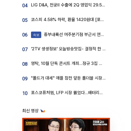
LIG D&A, 천궁Ⅱ 수출에 2Q 영업익 29.5%↑…수주잔고 24.6조 [종합]
04
코스피 4.58% 하락, 환율 1420원대 [포토]
05
중부내륙선 여주분기점 부근서 연이은 추돌사고 발생
06
속보
'2TV 생생정보' 오늘방송맛집- 결정적 한 수, 3종 메밀면! 메밀 소바 맛집 '의○○○○'
07
영탁, 10월 단독 콘서트 개최…정규 3집 신곡 첫선
08
"폴드가 대세" 애플 참전 앞둔 폴더블 시장…하반기 경쟁 막 오른다
09
포스코퓨처엠, LFP 시장 뚫었다…배터리사와 대규모 장기 공급 합의
10
최신 영상