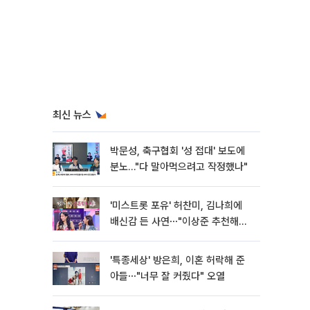
최신 뉴스
박문성, 축구협회 '성 접대' 보도에
분노…"다 말아먹으려고 작정했나"
'미스트롯 포유' 허찬미, 김나희에
배신감 든 사연⋯"이상준 추천해주
더라"
'특종세상' 방은희, 이혼 허락해 준
아들⋯"너무 잘 커줬다" 오열