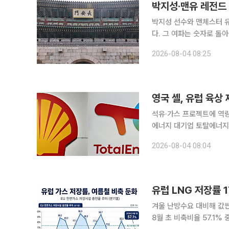
박지성·맨유 레전드 
박지성 선수와 맨체스터 
다. 그 여파는 숫자로 돌아왔다.
를 종합하면, 수원특례시는 
2026-08-04 08:25
영국 셸, 유럽 육
석유·가스 프로젝트에 역량 집중 영국 석유 대기업 셸이 유럽 내 육상 재생에
에너지 대기업 토탈에너지에 매각하기로 합의했다
토탈에너지와 셸은 이날 이같이 밝혔
2026-08-04 08:04
아ㆍ네덜란드ㆍ스페인ㆍ영
유럽 LNG 저장률 
겨울 난방수요 대비해 값싼
8월 초 비축비율 57.1% 중동 전쟁 이후 액화천연가스(LNG) 가격이 급등하면서 유럽 주요 국가가