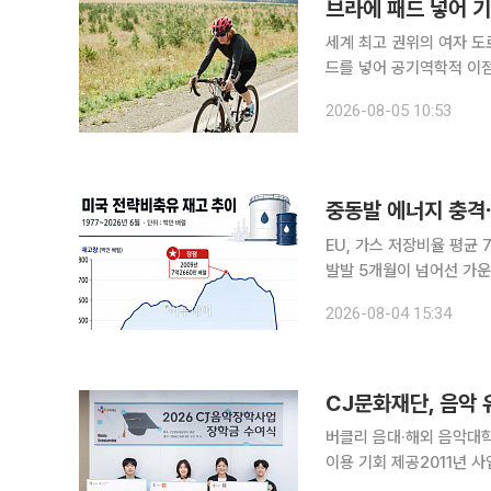
브라에 패드 넣어 기
세계 최고 권위의 여자 도
드를 넣어 공기역학적 이점
앞두고 복장 검사를 강화하
2026-08-05 10:53
일 네덜란드 사이클 전문
EU, 가스 저장비율 평균 7
발발 5개월이 넘어선 가운
로 유럽의 겨울철 가스 비
2026-08-04 15:34
가 빠르게 감소, 향후 공
CJ문화재단, 음악 
버클리 음대·해외 음악대
이용 기회 제공2011년 사업 시작 
학에서 공부할 장학생 5명