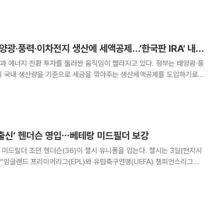
지원하고 공연장과 녹음 스튜디오 이용
[ESGX 이슈 5] 태양광·풍력·이차전지 생산에 세액공제…'한국판 IRA' 내년 도입
과 에너지 전환 투자를 둘러싼 움직임이 빨라지고 있다. 정부는 태양광·풍
의 국내 생산량을 기준으로 세금을 깎아주는 생산세액공제를 도입하기로
산불, 가뭄이 물류와 제조업 생산을 위협했고, 글로벌 자본시장에서는 지
 유입됐다. 에너지기업과 대체투자 운용사도 유럽과 인
 출신’ 헨더슨 영입⋯베테랑 미드필더 보강
더 조던 헨더슨(36)이 첼시 유니폼을 입는다. 첼시는 3일(현지시
 “잉글랜드 프리미어리그(EPL)와 유럽축구연맹(UEFA) 챔피언스리그
생활 동안 8개의 우승 트로피를 들어 올린 헨더슨과 2년 계약을 체결했다”고
 고향 팀 선덜랜드에서 선수 생활을 시작