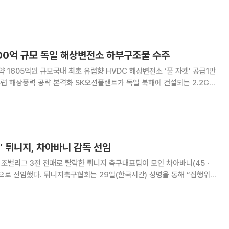
물 모집 등 실무 준비는 막바지에 접어들었지만 러시아 해역 이용에 따른 대
 변수로 떠올랐다. 정부가 미국 등 서방
600억 규모 독일 해상변전소 하부구조물 수주
약 1605억원 규모국내 최초 유럽향 HVDC 해상변전소 ‘풀 자켓’ 공급1만
화 SK오션플랜트가 독일 북해에 건설되는 2.2GW
C) 해상변전소의 하부구조물을 수주했다. 국내 기업이 유럽 시장에
부구조물 완성품을 공급하는 첫 사례다.
’ 튀니지, 차아바니 감독 선임
 조별리그 3전 전패로 탈락한 튀니지 축구대표팀이 모인 차아바니(45ㆍ
일(한국시간) 성명을 통해 “집행위원
 대표팀 사령탑으로 선임했다. 계약 기간은 4년”이라고 발표했다. 튀니
7번째로 월드컵 본선에 올랐지만 북중미