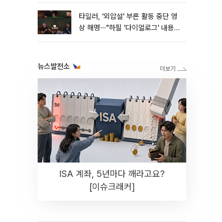
타일러, '외압설' 부른 활동 중단 영
상 해명⋯"하필 '다이얼로그' 내용이
라"
뉴스발전소
ISA 계좌, 5년마다 깨라고요?
[이슈크래커]