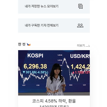
내가 저장한 뉴스 모아보기
내가 구독한 기자 전체보기
한 컷
코스피 4.58% 하락, 환율