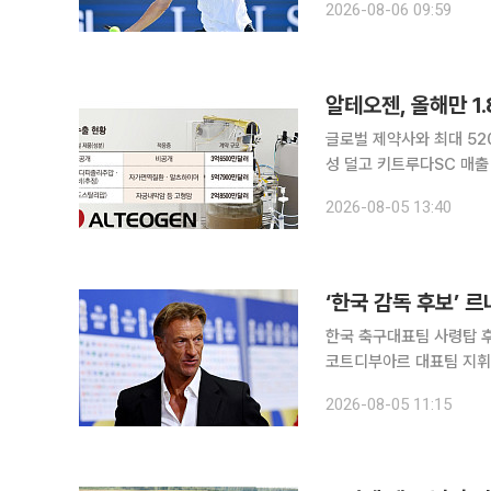
2026-08-06 09:59
6-4)로 꺾었다. 1회전
알테오젠, 올해만 1
글로벌 제약사와 최대 52
성 덜고 키트루다SC 매출↑ 알테오젠이 올해 세 번째 피하주사(SC) 제형 전환 플랫폼 ‘AL
기술수출 계약을 체결하며 
2026-08-05 13:40
도 유리한 결과가 이어진 
‘한국 감독 후보’ 
한국 축구대표팀 사령탑 후
코트디부아르 대표팀 지휘봉을 다시 잡는다. 4일(현지
구협회는 이날 르나르 감독을 
2026-08-05 11:15
2014년부터 2015년까