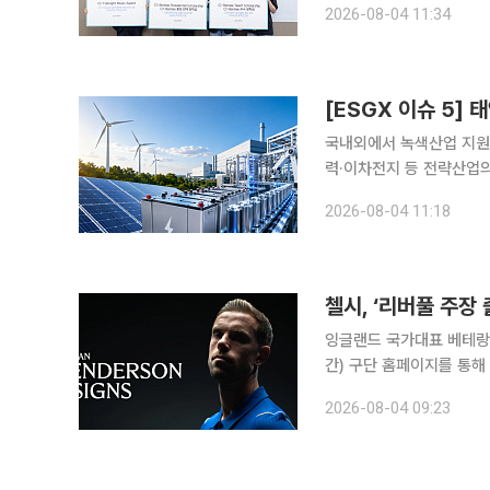
2026-08-04 11:34
에게는 학비와 생활비를 
국내외에서 녹색산업 지원
력·이차전지 등 전략산업
했다. 유럽에서는 폭염과 
2026-08-04 11:18
속가능펀드로 자금이 다시
첼시, ‘리버풀 주장
잉글랜드 국가대표 베테랑 미드필
간) 구단 홈페이지를 통해
(UCL)를 포함해 선수 
2026-08-04 09:23
발표했다. 헨더슨은