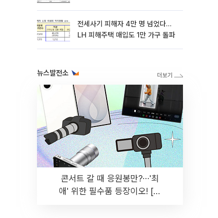
전세사기 피해자 4만 명 넘었다…
LH 피해주택 매입도 1만 가구 돌파
뉴스발전소
콘서트 갈 때 응원봉만?⋯'최
애' 위한 필수품 등장이오! [솔
드아웃]