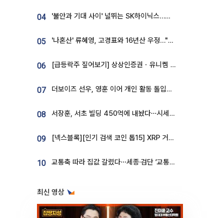
'불안과 기대 사이' 널뛰는 SK하이닉스…증권가 "HBM4·LTA 기반 펀터멘털 견고"
04
'나혼산' 류혜영, 고경표와 16년산 우정…"자취방서 부모님과 마주쳐"
05
[급등락주 짚어보기] 상상인증권ㆍ유니켐 2연속, 본느 6연속 ‘상한가’⋯M&A 훈풍 분 증시
06
더보이즈 선우, 영훈 이어 개인 활동 돌입⋯앳에어리어와 전속계약
07
서장훈, 서초 빌딩 450억에 내놨다⋯시세차익은
08
[넥스블록][인기 검색 코인 톱15] XRP 거래량 14억달러…ETHGas 급등·Bless 급락…고변동 알트 부각
09
교통축 따라 집값 갈렸다⋯세종·검단 ‘교통 프리미엄’ 뚜렷
10
최신 영상