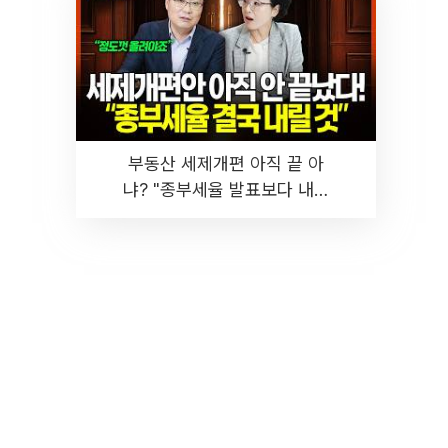
부동산 세제개편 아직 끝 아
냐? "종부세율 발표보다 내릴
것" 장기거주·양도세 전망 I 집
땅지성 I 김인만, 진미윤