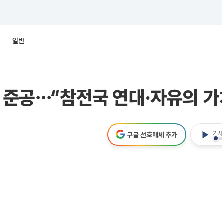
일반
’ 준공⋯“참전국 연대·자유의 
기사
구글 선호매체 추가