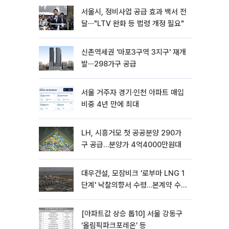
서울시, 정비사업 공급 효과 백서 전
달⋯"LTV 완화 등 법령 개정 필요"
신촌역세권 '마포3구역 3지구' 재개
발⋯298가구 공급
서울 거주자 경기·인천 아파트 매입
비중 4년 만에 최대
LH, 시흥거모 첫 공공분양 290가
구 공급…분양가 4억4000만원대
대우건설, 모잠비크 '로부마 LNG 1
단계' 낙찰의향서 수령…본계약 수
주 ‘청신호'
[아파트값 상승 톱10] 서울 강동구
‘올림픽파크포레온’ 등