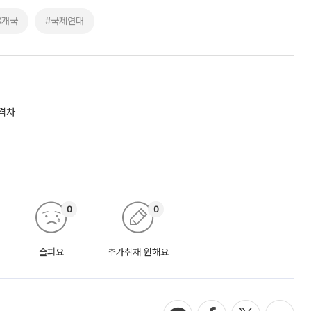
3개국
#국제연대
 격차
0
0
슬퍼요
추가취재 원해요