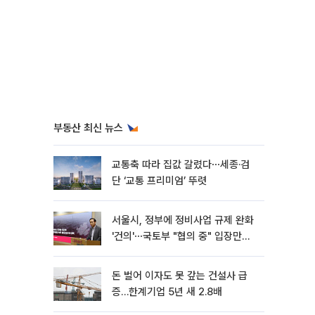
부동산 최신 뉴스
교통축 따라 집값 갈렸다⋯세종·검
단 ‘교통 프리미엄’ 뚜렷
서울시, 정부에 정비사업 규제 완화
'건의'⋯국토부 "협의 중" 입장만
[종합]
돈 벌어 이자도 못 갚는 건설사 급
증…한계기업 5년 새 2.8배