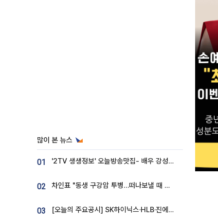
많이 본 뉴스
'2TV 생생정보' 오늘방송맛집- 배우 강성진 단골! 쌀국수ㆍ푸팟퐁 커리 맛집 '블○○○'
01
차인표 "동생 구강암 투병…떠나보낼 때 가장 힘들었다”
02
[오늘의 주요공시] SK하이닉스·HLB·진에어·포스코홀딩스·네이버·대우건설 등
03