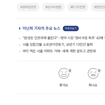
#광화문광장
#감사의정원
#6·25전쟁
#참전2
이난희 기자의 주요 뉴스
자세히보기
"완성된 인프라에 몰린다"⋯청약 시장 '정비사업 독주' 42배
서울 집합건물 소유권이전등기, 상반기 13만건 돌파
바닥 찍은 서울 아파트 거래⋯세제 개편 앞두고 관망세
0
0
좋아요
화나요