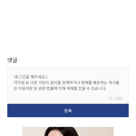
댓글
0 / 300