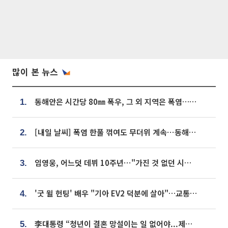
많이 본 뉴스
동해안은 시간당 80㎜ 폭우, 그 외 지역은 폭염…‘극과 극 날씨’
1.
[내일 날씨] 폭염 한풀 꺾여도 무더위 계속⋯동해안 이틀 연속 비
2.
임영웅, 어느덧 데뷔 10주년⋯"가진 것 없던 시절, 내 앞엔 20명의 팬뿐"
3.
'굿 윌 헌팅' 배우 "기아 EV2 덕분에 살아"…교통사고 후 안전성 극찬
4.
李대통령 “청년이 결혼 망설이는 일 없어야...제도상 불이익 조사”
5.