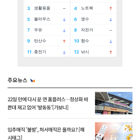
주요뉴스
22일 만에 다시 문 연 홈플러스…정상화 바
쁜데 재고 없어 ‘발동동’[가보니]
입추매직 '불발', 처서매직은 올까요? [해
시태그]