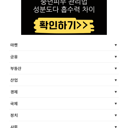
마켓
금융
부동산
산업
경제
국제
정치
사회