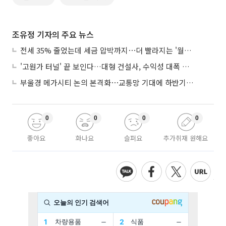
조유정 기자의 주요 뉴스
전세 35% 줄었는데 세금 압박까지⋯더 빨라지는 '월세화'
'고원가 터널' 끝 보인다…대형 건설사, 수익성 대폭 개선
부울경 메가시티 논의 본격화⋯교통망 기대에 하반기 분양시장 '주목'
0
0
0
0
좋아요
화나요
슬퍼요
추가취재 원해요