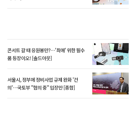
콘서트 갈 때 응원봉만?⋯'최애' 위한 필수
품 등장이오! [솔드아웃]
서울시, 정부에 정비사업 규제 완화 '건
의'⋯국토부 "협의 중" 입장만 [종합]