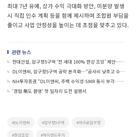
최대 7년 유예, 상가 수익 극대화 방안, 미분양 발생
시 직접 인수 계획 등을 함께 제시하며 조합원 부담을
줄이고 사업 안정성을 높이는 데 초점을 맞추고 있다.
관련 뉴스
현대건설, 압구정5구역 ‘전 세대 100% 한강 조망’ 제안⋯조망 특화 승부수
DL이앤씨, 압구정5구역 공략 본격화⋯“공사비 낮추고 수익 극대화”
NH투자증권 “DL이앤씨, 주택 수익성·SMR 동시 부각…밸류 재평가 기대”
‘경험 無도 환영’ 첫 일자리 도전 설명서
#DL이앤씨
#압구정5구역
#아크로압구정
#한강조망
#하이엔드주거