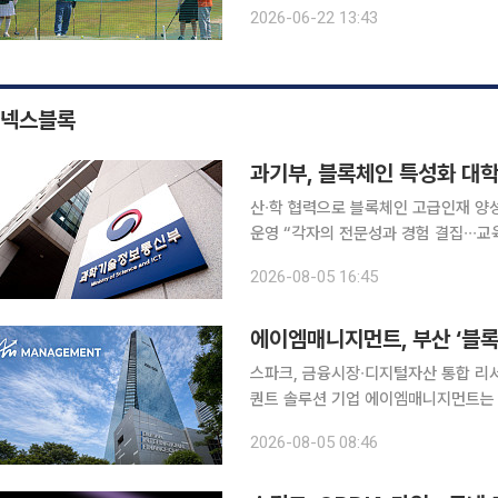
골프용품 유통 및 OEM·ODM 비즈니
2026-06-22 13:43
골프용품 중심에서 파크골프 동호인들
넥스블록
과기부, 블록체인 특성화 대학(
산∙학 협력으로 블록체인 고급인재 양성
운영 “각자의 전문성과 경험 결집∙∙∙교육∙실무 경험을 제공” 
경훈, 이하 과기부)는 한국인터넷진흥원(
2026-08-05 16:45
학(원) 지원사업’ 수행기관으로 2개 
에이엠매니지먼트, 부산 ‘블록
스파크, 금융시장∙디지털자산 통합 리서
퀀트 솔루션 기업 에이엠매니지먼트는 
특화 클러스터 조성 지원 사업’의 지원 대상 기
2026-08-05 08:46
이번 사업을 통해 글로벌 금융시장과 