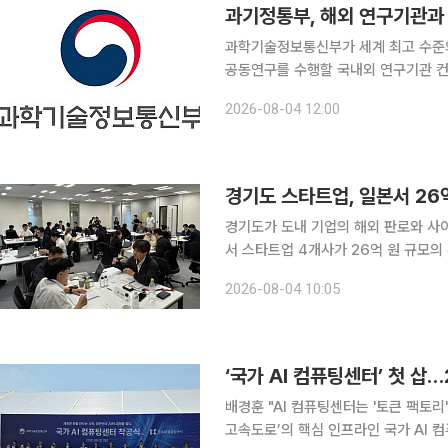
과기정통부, 해외 연구기관과
과학기술정보통신부가 세계 최고 수준의
공동연구를 수행할 국내외 연구기관 컨
10년간 연구개발비가 지원된다. 과기정통부는 '탑티어 연구기관 간 협력플랫폼 구축 및 공동연구 지
2026-08-04 12:00
원 사업'의 2026년 선정결과를 확정하
경기도 스타트업, 일본서 26
경기도가 도내 기업의 해외 판로와 사
서 스타트업 4개사가 26억 원 규모
66개사 모집에 들어갔다. 4일 이투데이 취재를 종합하면, 경기도와 경기도경제과학진흥원(경과원)
2026-08-04 10:05
은 7월 29일부터 31일까지 일본 도
‘국가 AI 컴퓨팅센터’ 첫 삽…
배경훈 "AI 컴퓨팅센터는 '토큰 팩토리'
고속도로’의 핵심 인프라인 국가 AI 컴