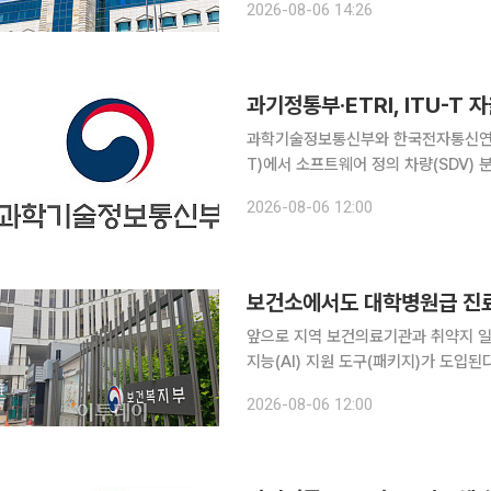
2026-08-06 14:26
기술창업을 지원하고, 기관별 기술사
과기정통부·ETRI, ITU-
과학기술정보통신부와 한국전자통신연구
T)에서 소프트웨어 정의 차량(SDV
직을 맡으며 미래차 국제표준 주도권 확보에 나섰다. 과기정통부와 ET
2026-08-06 12:00
지원사업을 통해 추진한 '소프트웨어 
보건소에서도 대학병원급 진료
앞으로 지역 보건의료기관과 취약지 
지능(AI) 지원 도구(패키지)가 도입
진다. 정부는 6일 국무총리 주재 제12차 국가정책조정회의에서 보건복지부 등 관계부처가 합동으
2026-08-06 12:00
로 마련한 ‘AI 기본의료 전략’을 확정