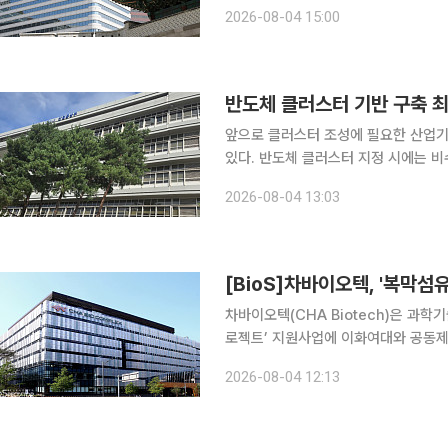
지털 기술 확산 과정에서 고령층·장애
2026-08-04 15:00
금융사기 대응과 모바일 금융 이용 어
반도체 클러스터 기반 구축 최
앞으로 클러스터 조성에 필요한 산업기
있다. 반도체 클러스터 지정 시에는 비수도권이 우선 고려된
런 내용을 담은 '반도체 산업 경쟁력 
2026-08-04 13:03
의결됐다고 밝혔다. 이번 시행령 제정안
[BioS]차바이오텍, '복막섬
차바이오텍(CHA Biotech)은 과
로젝트’ 지원사업에 이화여대와 공동제
과제가 최종선정됐다고 4일 밝혔다. 
2026-08-04 12:13
는 난치성 질환인 복막섬유화(peritonea