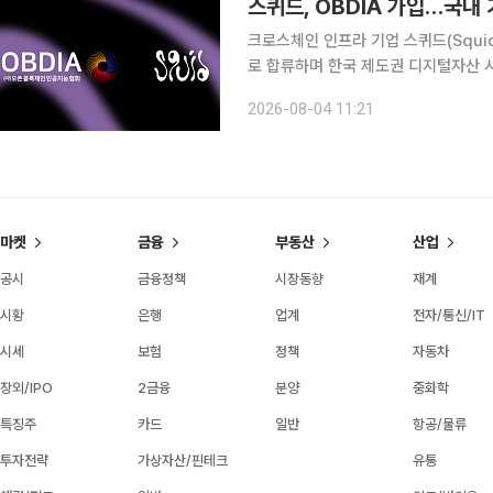
스퀴드, OBDIA 가입…국내
크로스체인 인프라 기업 스퀴드(Squi
로 합류하며 한국 제도권 디지털자산 시장 공략을 본격화한다
은행과 증권사, 스테이블코인 컨소시엄
2026-08-04 11:21
논의에 크로스체인 인프라 역량을 접목
마켓
금융
부동산
산업
공시
금융정책
시장동향
재계
시황
은행
업계
전자/통신/IT
시세
보험
정책
자동차
장외/IPO
2금융
분양
중화학
특징주
카드
일반
항공/물류
투자전략
가상자산/핀테크
유통