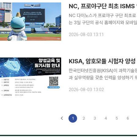
NC, 프로야구단 최초 ISM
NC 다이노스가 프로야구 구단 최초로 국
는 3일 구단의 공식 홈페이지와 모바일
폼이 과학기술정보통신부와 한국인터넷진
2026-08-03 13:11
다. 인증 유효기간은 2026년 7월 15
KISA, 암호모듈 시험자 양
한국인터넷진흥원(KISA)이 과학기술
과 실무역량을 갖춘 인력을 양성하기 위
생을 모집한다고 3일 밝혔다. 암호모듈은 국가·공공기관의 비밀이 아닌 업무 자료를 암호화하고 위
2026-08-03 13:02
변조를 방지하는 데 사용되는 기술이다
1
2
3
4
5
6