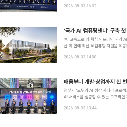
만5000장 규모로 완공되면 산·학·연에
2026-08-03 16:02
할 것으로 기대된다. 배경훈 부총
‘국가 AI 컴퓨팅센터’ 구축 
‘AI 고속도로’의 핵심 인프라인 국가
산·학·연에 최신 AI컴퓨팅 자원을 제공
성SDS 데이터센터에서 일부 컴퓨팅 자원을 조기에 서비스
2026-08-03 14:00
주통합특별시 해남군 솔라시도 데이터
배움부터 개발·창업까지 한 번
정부가 ‘모두의 AI 성장 사다리 프로젝
AI 서비스를 실증할 수 있는 오프라인
별적으로 추진되던 AI 교육·개발·실
2026-08-03 13:44
다. 과학기술정보통신부는 3일 국립