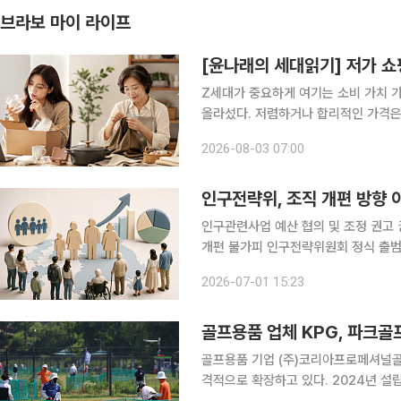
브라보 마이 라이프
[윤나래의 세대읽기] 저가 쇼
Z세대가 중요하게 여기는 소비 가치 가
올라섰다. 저렴하거나 합리적인 가격은
품질에 불만족해 다시 주문하는 시간과
2026-08-03 07:00
했다. 물자가 부족했던 세대와 물건이 너
인구전략위, 조직 개편 방향 
인구관련사업 예산 협의 및 조정 권고 권
개편 불가피 인구전략위원회 정식 출범을 앞두고 조직 개편 방향에 이목이 쏠리고 있다. 저출생, 고
령화뿐만 아니라 청년, 이민(국가 간 
2026-07-01 15:23
을 배치해야 한
골프용품 업체 KPG, 파크골
골프용품 기업 (주)코리아프로페셔널골프
격적으로 확장하고 있다. 2024년 설