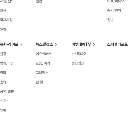
채권/펀드
일반
의료/바이오
환율
중기/벤처
국제시황
일반
일반
문화·라이프
뉴스발전소
이투데이TV
스페셜리포트
관광
이슈크래커
e스튜디오
방송/TV
요즘, 이거
랭킹영상
영화
그래픽스
음악
한 컷
공연/출판
스포츠
일반