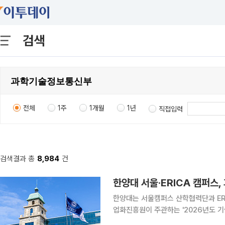
검색
전체
1주
1개월
1년
직접입력
검색결과 총
8,984
건
한양대 서울·ERICA 캠퍼스,
한양대는 서울캠퍼스 산학협력단과 E
업화진흥원이 주관하는 '2026년도 기
다. 기술경영촉진 사업은 대학 기술사업화 전담조직(TLO)과 연구자가 협력해 중대형 기술이전과