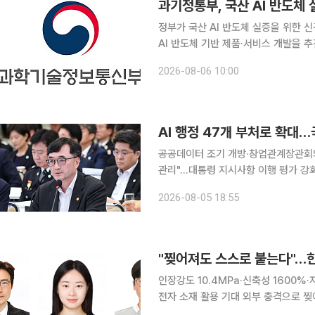
과기정통부, 국산 AI 반도체
정부가 국산 AI 반도체 실증을 위한 
AI 반도체 기반 제품·서비스 개발을 추진한다. 과학기술정보통신부는 국산 AI 반도
증 사업의 합동 착수보고회를 개최한다고
2026-08-06 10:00
반도체 기반의 다양한 제품·서비스를 
AI 행정 47개 부처로 확대
공공데이터 조기 개방·창업관계장관회의
관리"…대통령 지시사항 이행 평가 강화 ㅠ국무조정실이 하반기 국정운영의 핵심 과제로 인공
(AI) 기반 행정혁신과 국토대전환, 
2026-08-05 18:55
다. AI 업무플랫폼을 연내 47개 중
"찢어져도 스스로 붙는다"…
인장강도 10.4MPa·신축성 1600
전자 소재 활용 기대 외부 충격으로 찢어져도 별도의 열이나 빛을 가하지 않아도 상온에서 스스로
회복되는 고강도 이온겔이 국내 연구진