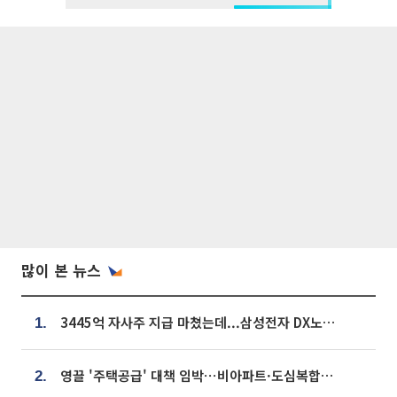
많이 본 뉴스
3445억 자사주 지급 마쳤는데...삼성전자 DX노조, 뒤늦은 '떼쓰기 집회'
1.
영끌 '주택공급' 대책 임박⋯비아파트·도심복합까지 총동원
2.