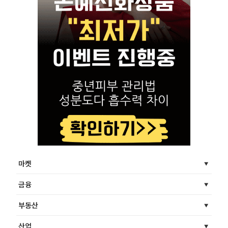
마켓
금융
부동산
산업