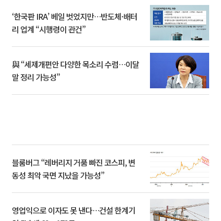
‘한국판 IRA’ 베일 벗었지만…반도체·배터
리 업계 “시행령이 관건”
與 “세제개편안 다양한 목소리 수렴…이달
말 정리 가능성”
블룸버그 “레버리지 거품 빠진 코스피, 변
동성 최악 국면 지났을 가능성”
영업익으로 이자도 못 낸다…건설 한계기