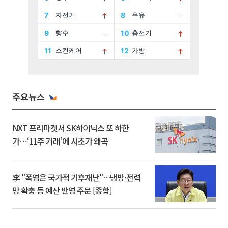
주요뉴스
NXT 프리마켓서 SK하이닉스 또 하한
가⋯‘11주 거래’에 시초가 왜곡
李 "폭염은 국가적 기후재난"…냉방·전력
망 확충 등 예산 반영 주문 [종합]