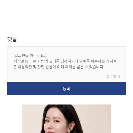
댓글
0 / 300