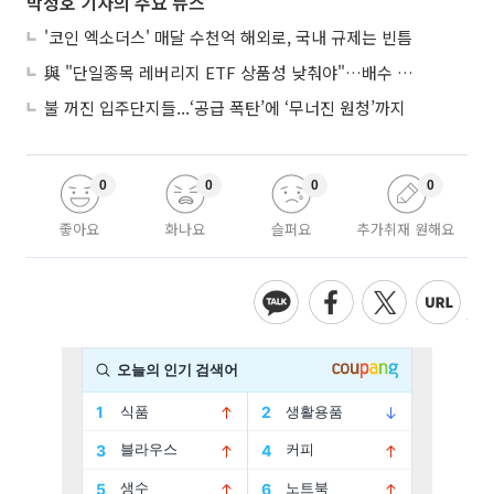
박정호 기자의 주요 뉴스
'코인 엑소더스' 매달 수천억 해외로, 국내 규제는 빈틈
與 "단일종목 레버리지 ETF 상품성 낮춰야"…배수 조정안도 거론
불 꺼진 입주단지들...‘공급 폭탄’에 ‘무너진 원청’까지
0
0
0
0
좋아요
화나요
슬퍼요
추가취재 원해요