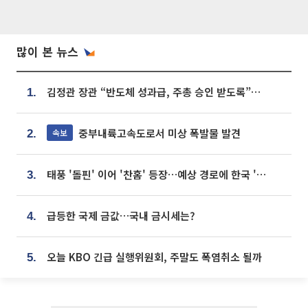
많이 본 뉴스
김정관 장관 “반도체 성과급, 주총 승인 받도록”…상법·자본시장법 개정 시사
1.
중부내륙고속도로서 미상 폭발물 발견
속보
2.
태풍 '돌핀' 이어 '찬홈' 등장…예상 경로에 한국 '한숨'
3.
급등한 국제 금값…국내 금시세는?
4.
오늘 KBO 긴급 실행위원회, 주말도 폭염취소 될까
5.