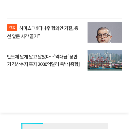
하마스 “네타냐후 합의안 거절, 총
단독
선 앞둔 시간 끌기”
반도체 날개 달고 날았다⋯'역대급' 상반
기 경상수지 흑자 2000억달러 육박 [종합]