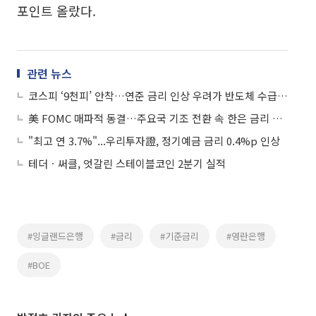
포인트 올랐다.
관련 뉴스
코스피 ‘9천피’ 안착…연준 금리 인상 우려가 반도체 수급 호재로
美 FOMC 매파적 동결…주요국 기조 전환 속 한은 금리 인상 '초읽기'
"최고 연 3.7%"...우리투자證, 정기예금 금리 0.4%p 인상
테더ㆍ써클, 엇갈린 스테이블코인 2분기 실적
#잉글랜드은행
#금리
#기준금리
#영란은행
#BOE