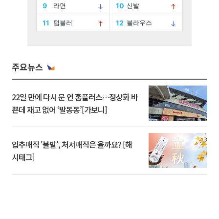
주요뉴스
22일 만에 다시 문 연 홈플러스…정상화 바
쁜데 재고 없어 ‘발동동’[가보니]
입추매직 '불발', 처서매직은 올까요? [해
시태그]