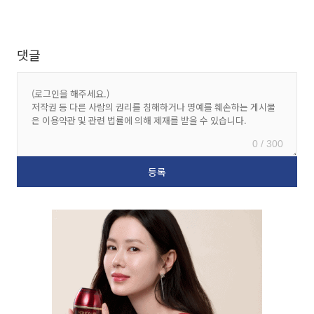
댓글
0 / 300