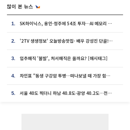
많이 본 뉴스
SK하이닉스, 용인·청주에 54조 투자…AI 메모리 생산기지 키운다
1.
'2TV 생생정보' 오늘방송맛집- 배우 강성진 단골! 쌀국수ㆍ푸팟퐁 커리 맛집 '블○○○'
2.
입추매직 '불발', 처서매직은 올까요? [해시태그]
3.
차인표 "동생 구강암 투병…떠나보낼 때 가장 힘들었다”
4.
서울 40도 찍더니 하남 40.8도·광양 40.2도…전국 '펄펄'
5.