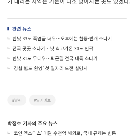
가 내리는 지역은 기온이 다소 낮아지는 곳도 있겠다.
관련 뉴스
한낮 33도 폭염급 더위⋯오후에는 천둥·번개 소나기
전국 곳곳 소나기…낮 최고기온 30도 안팎
한낮 31도 무더위⋯퇴근길 전국 내륙 소나기
‘경험 無도 환영’ 첫 일자리 도전 설명서
#날씨
#일기예보
박정호 기자의 주요 뉴스
'코인 엑소더스' 매달 수천억 해외로, 국내 규제는 빈틈