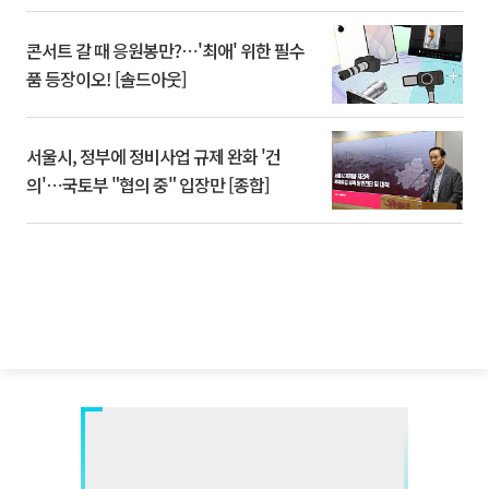
콘서트 갈 때 응원봉만?⋯'최애' 위한 필수
품 등장이오! [솔드아웃]
서울시, 정부에 정비사업 규제 완화 '건
의'⋯국토부 "협의 중" 입장만 [종합]