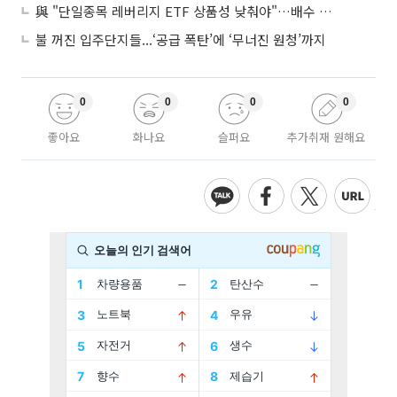
與 "단일종목 레버리지 ETF 상품성 낮춰야"…배수 조정안도 거론
불 꺼진 입주단지들...‘공급 폭탄’에 ‘무너진 원청’까지
0
0
0
0
좋아요
화나요
슬퍼요
추가취재 원해요