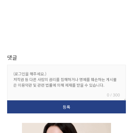
댓글
0 / 300