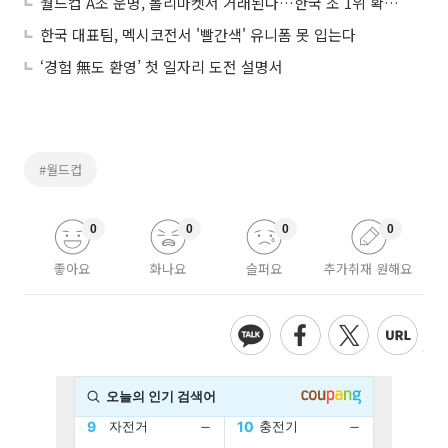
월드컵 A조 운명, 폴리마켓서 거래된다…한국 조 1위 확률 36%
한국 대표팀, 멕시코전서 '빨간색' 유니폼 못 입는다
‘경험 無도 환영’ 첫 일자리 도전 설명서
#월드컵
0
0
0
0
좋아요
화나요
슬퍼요
추가취재 원해요