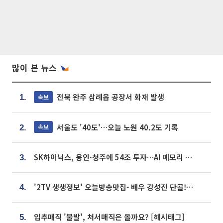
많이 본 뉴스
전북 완주 삼례읍 공장서 화재 발생
속보
1.
서울도 '40도'…오늘 노원 40.2도 기록
속보
2.
SK하이닉스, 용인·청주에 54조 투자…AI 메모리 생산기지 키운다
3.
'2TV 생생정보' 오늘방송맛집- 배우 강성진 단골! 쌀국수ㆍ푸팟퐁 커리 맛집 '블○○○'
4.
입추매직 '불발', 처서매직은 올까요? [해시태그]
5.