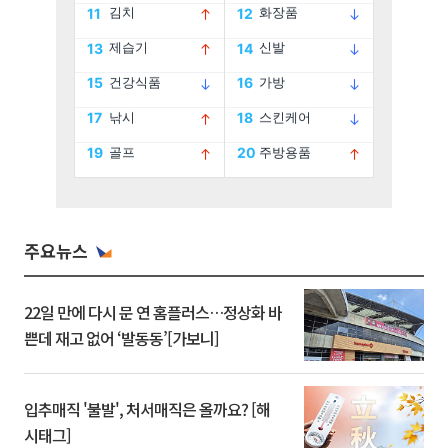
주요뉴스
22일 만에 다시 문 연 홈플러스…정상화 바
쁜데 재고 없어 ‘발동동’[가보니]
입추매직 '불발', 처서매직은 올까요? [해
시태그]