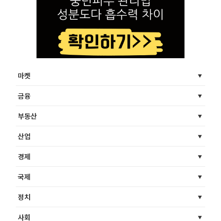
마켓
금융
부동산
산업
경제
국제
정치
사회