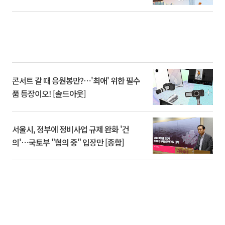
콘서트 갈 때 응원봉만?⋯'최애' 위한 필수
품 등장이오! [솔드아웃]
서울시, 정부에 정비사업 규제 완화 '건
의'⋯국토부 "협의 중" 입장만 [종합]