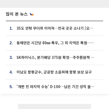
많이 본 뉴스
35도 안팎 무더위 이어져…전국 곳곳 소나기 [오늘 날씨]
1.
동해안은 시간당 80㎜ 폭우, 그 외 지역은 폭염…‘극과 극 날씨’
2.
SK하이닉스, 분기배당 375원 확정…주주환원책 9월로 앞당겨 발표
3.
이남오 함평군수, 군공항 소음피해 함평 보상 요구
4.
'개편 전 마지막 수능' D-100⋯남은 기간 성적 올릴 전략은
5.