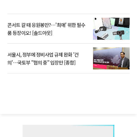
콘서트 갈 때 응원봉만?⋯'최애' 위한 필수
품 등장이오! [솔드아웃]
서울시, 정부에 정비사업 규제 완화 '건
의'⋯국토부 "협의 중" 입장만 [종합]