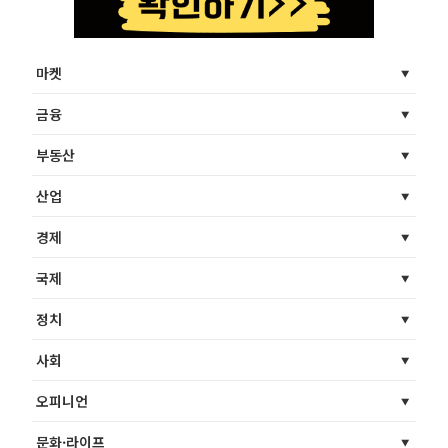
마켓
금융
부동산
산업
경제
국제
정치
사회
오피니언
문화·라이프