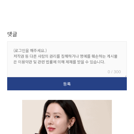
댓글
0 / 300