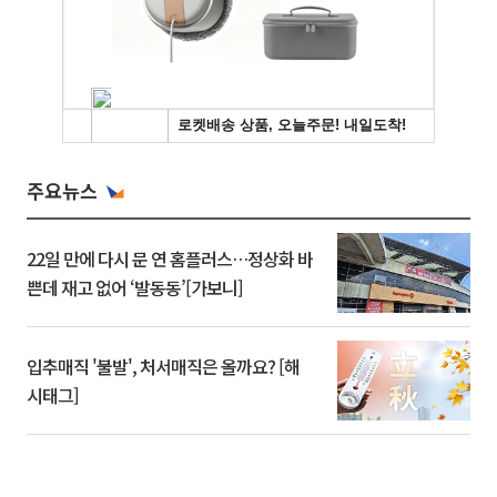
주요뉴스
22일 만에 다시 문 연 홈플러스…정상화 바
쁜데 재고 없어 ‘발동동’[가보니]
입추매직 '불발', 처서매직은 올까요? [해
시태그]