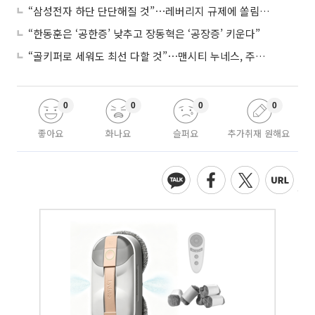
“삼성전자 하단 단단해질 것”⋯레버리지 규제에 쏠림 완화
“한동훈은 ‘공한증’ 낮추고 장동혁은 ‘공장증’ 키운다”
“골키퍼로 세워도 최선 다할 것”⋯맨시티 누네스, 주전 경쟁 각오
0
0
0
0
좋아요
화나요
슬퍼요
추가취재 원해요