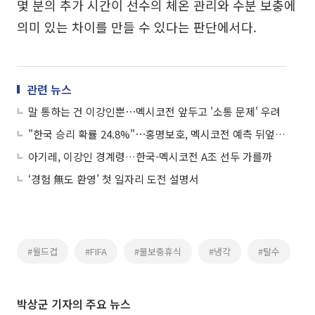
몇 분의 추가 시간이 선수의 체온 관리와 수분 보충에
의미 있는 차이를 만들 수 있다는 판단에서다.
관련 뉴스
말 통하는 건 이강인뿐⋯멕시코전 앞두고 '소통 문제' 우려
"한국 승리 확률 24.8%"⋯홍명보호, 멕시코전 예측 뒤엎을까
아기레, 이강인 경계령…한국-멕시코전 A조 선두 가를까
‘경험 無도 환영’ 첫 일자리 도전 설명서
#월드컵
#FIFA
#물보충휴식
#냉각
#탈수
박상군 기자의 주요 뉴스