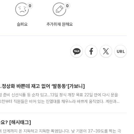
0
0
슬퍼요
추가취재 원해요
…정상화 바쁜데 재고 없어 ‘발동동’[가보니]
준비 신선식품 등 순차 입고…13일 정식 개장 목표 22일 만에 다시 문을
오전부터 직원들은 비어 있는 진열대를 채우느라 바쁘게 움직였다. 계란과
리를 잡기 시작했지만, 매장 곳곳엔 여전히 텅 빈 매대가 먼저 눈에 들어왔
까요? [해시태그]
’의 단계까지 온 지독하고 지독한 폭염입니다. 낮 기온이 37~39도를 찍는 극