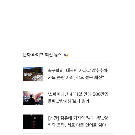
문화·라이프 최신 뉴스
축구협회, 대국민 사과…"압수수색·
카드 논란 사죄, 강도 높은 쇄신"
‘스파이더맨 4’ 11일 만에 500만명
돌파…‘왕사남’보다 빨라
[신간] 김유태 기자의 '밤과 책'…영
화와 문학, 서로 다른 언어를 읽다