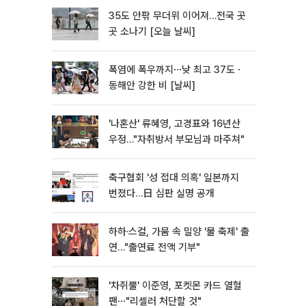
35도 안팎 무더위 이어져…전국 곳
곳 소나기 [오늘 날씨]
폭염에 폭우까지⋯낮 최고 37도ㆍ
동해안 강한 비 [날씨]
'나혼산' 류혜영, 고경표와 16년산
우정…"자취방서 부모님과 마주쳐"
축구협회 '성 접대 의혹' 일본까지
번졌다…日 심판 실명 공개
하하·스컬, 가뭄 속 밀양 '물 축제' 출
연…"출연료 전액 기부"
'차쥐뿔' 이준영, 포켓몬 카드 열혈
팬⋯"리셀러 처단할 것"