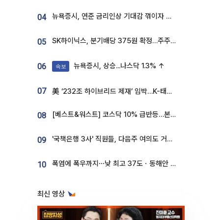
뉴욕증시, 연준 금리인상 기대감 꺾이자 상승...S&P500 사상 최고치 [종합]
04
SK하이닉스, 분기배당 375원 확정…주주환원책 9월로 앞당겨 발표
05
뉴욕증시, 상승...나스닥 1.3% ↑
06
속보
07
美 ‘232조 하이브리드 제재’ 임박…K-태양광, 불확실성 털고 날개 다나
[베스트&워스트] 코스닥 10% 급반등…본느, 최대주주 변경 기대에 270% 폭등
08
'국책은행 3사' 직원들, 다음주 여의도 거리 나서는 까닭은
09
폭염에 폭우까지⋯낮 최고 37도ㆍ동해안 강한 비 [날씨]
10
최신 영상