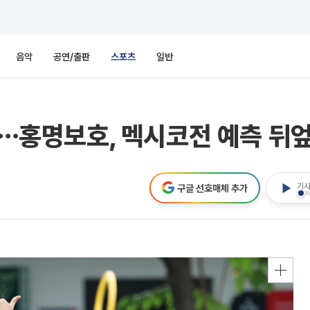
음악
공연/출판
스포츠
일반
%"⋯홍명보호, 멕시코전 예측 뒤
기사
구글 선호매체 추가