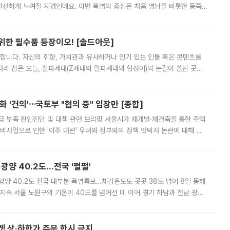
 선선하게 느껴질 지경인데요. 이번 폭염의 중심은 처음 영남을 비롯한 동쪽
 북서풍이 산맥을 넘어 영남 쪽으로 내려오면서 뜨겁고 건조해졌는데요.
 위한 필수품 등장이오! [솔드아웃]
합니다. 자신의 취향, 가치관과 유사하거나 인기 있는 인물 혹은 콘텐츠를
'가 자리 잡은 오늘, 잘파세대(Z세대와 알파세대의 합성어)의 눈길이 쏠린 곳은
리는 공연장. 응원봉만큼이나 눈에 띄는 게 있습니다. 공연이 시작되기
 '건의'⋯국토부 "협의 중" 입장만 [종합]
급 부족 원인진단 및 대책 관련 브리핑 서울시가 재개발·재건축을 통한 주택
비사업으로 인한 '이주 대란' 우려와 정부와의 정책 엇박자 논란에 대해 정
실장은 2031년까지 31만 가구 착공 목표에 차질이 없다는 입장이나,
·광양 40.2도…전국 '펄펄'
·광양 40.2도 전국 대부분 폭염특보…체감온도도 곳곳 38도 넘어 8일 동해
지속 서울 노원구의 기온이 40도를 넘어선 데 이어 경기 하남과 전남 광양
. 전국 대부분 지역에 폭염특보가 내려진 가운데 곳곳에서 39~40도 안팎
켓 상·하한가 주문 한시 금지