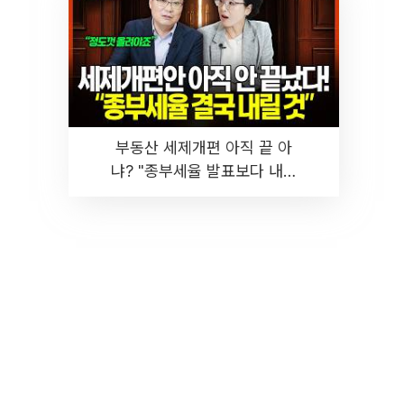
부동산 세제개편 아직 끝 아
냐? "종부세율 발표보다 내릴
것" 장기거주·양도세 전망 I 집
땅지성 I 김인만, 진미윤