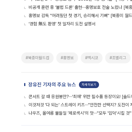
비공개 훈련 중 ‘불법 드론’ 출현⋯홍명보호 전술 노렸나 [북
홍명보 감독 "어려웠던 첫 경기, 승리해서 기뻐" [북중미 월드
‘경험 無도 환영’ 첫 일자리 도전 설명서
#북중미월드컵
#홍명보
#멕시코
#조별리그
장유진 기자의 주요 뉴스
자세히보기
콘서트 갈 때 응원봉만?⋯'최애' 위한 필수품 등장이오! [솔드
이것저것 '다 되는' 스트레이 키즈⋯"안전한 선택지? 도전이 재
나우즈, 올여름 물들일 '제로섹시'의 맛⋯"모두 '입덕'시킬 것"