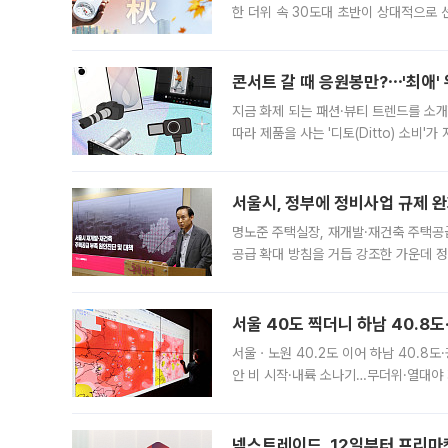
한 더위 속 30도대 초반이 상대적으로
지역에 있었습니다. 7월 말에는 서풍과
콘서트 갈 때 응원봉만?⋯'최애'
지금 화제 되는 패션·뷰티 트렌드를 소개
따라 제품을 사는 '디토(Ditto) 소비
어디일까요? 아이돌 콘서트 시작을 기다
서울시, 정부에 정비사업 규제 완화
명노준 주택실장, 재개발·재건축 주택공
공급 확대 방침을 거듭 강조한 가운데 정
면 반박하고 나섰다. 명노준 서울시 주택
서울 40도 찍더니 하남 40.8도
서울ㆍ노원 40.2도 이어 하남 40.8도
안 비 시작·내륙 소나기…무더위·열대야 
에서도 40도를 웃도는 기온이 관측됐다
의 극심한
넥스트레이드, 12일부터 프리마