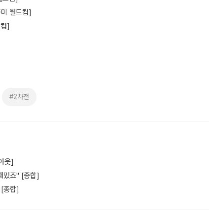
중미 월드컵]
컵]
#2차전
아웃]
밌죠" [종합]
 [종합]