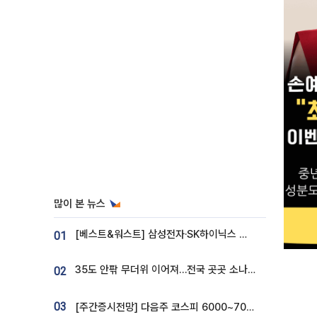
많이 본 뉴스
[베스트&워스트] 삼성전자·SK하이닉스 밀린 한 주…상상인증권은 85% 급등
01
35도 안팎 무더위 이어져…전국 곳곳 소나기 [오늘 날씨]
02
03
[주간증시전망] 다음주 코스피 6000~7000⋯“外人 수급은 정책이 변수”