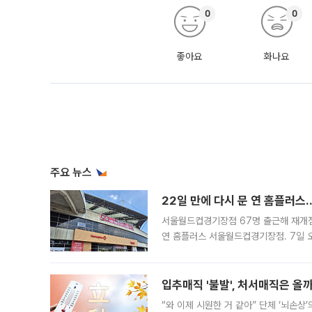
0
0
좋아요
화나요
주요 뉴스
22일 만에 다시 문 연 홈플러스
서울월드컵경기장점 67명 출근해 재개점 
연 홈플러스 서울월드컵경기장점. 7일 
우유, 과일 같은 신선식품이 차근차근 자
입추매직 '불발', 처서매직은 올
“와 이제 시원한 거 같아” 단체 ‘뇌손상