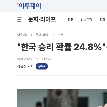
문화·라이프
관광
방송/TV
영화
이투데이
문화·라이프
스포츠
"한국 승리 확률 24.8
입력 2026-06-18 15:43
장유진 기자
구독