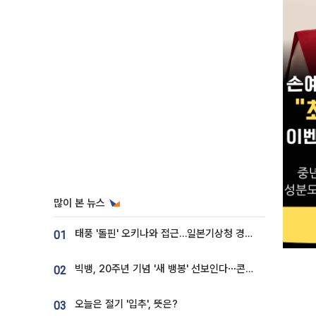
많이 본 뉴스
태풍 '돌핀' 오키나와 접근…일본기상청 경로 업데이트
01
빅뱅, 20주년 기념 '새 뱅봉' 선보인다⋯콘서트 앞두고 팝업 개최
02
오늘은 절기 '입추', 뜻은?
03