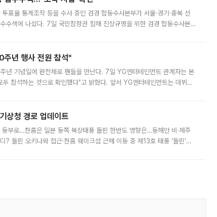
와 투표율 통계조작 등을 수사 중인 검경 합동수사본부가 서울·경기·충북 선
 압수수색에 나섰다. 7일 국민참정권 침해 진상규명을 위한 검경 합동수사본
추가 증거 확보를 위해 중앙선관위, 서울시·경기도·충청북도 선관위, 김포시
10주년 행사 전원 참석"
 10주년 기념일에 완전체로 팬들을 만난다. 7일 YG엔터테인먼트 관계자는 본
 모두 참석하는 것으로 확인했다"고 밝혔다. 앞서 YG엔터테인먼트는 데뷔
사 개최를 공지한 바 있다. 다만 장소를 '8일 오후 서울 모처'로 안내하며 정
본기상청 경로 업데이트
국 동부로…찬홈은 일본 동쪽 북상태풍 돌핀 한반도 영향은…동해안 비·제주
디? 돌핀 오키나와 접근·찬홈 웨이크섬 근해 이동 중 제13호 태풍 ‘돌핀’이
 아마미 지방에 접근하고 있다. 돌핀은 오키나와 부근을 지난 뒤 동중국해