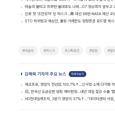
테슬라 불타고 최루탄·물대포도 나와…G7 정상회의 앞두고 
인류 첫 ‘조만장자’ 된 머스크…美 대선 68번·NASA 예산 4
STO 하위법규 예상안, 풀링·거래한도·정형증권 로드맵 제시
#테슬라
#머스크
#스톡옵션
#법원
#델
김해욱 기자의 주요 뉴스
자세히보기
에코프로, 영업익 전년比 102.7%↑…신사업·소재 다각화 박
日, 한국산 도금강판 덤핑 예비판정…내년 대일 철강 수출 ‘빨
HD현대일렉트릭, 2분기 영업익 37%↑…“데이터센터 사업, 