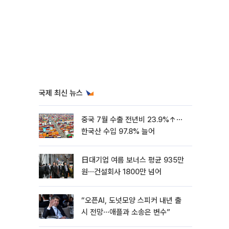
국제 최신 뉴스
중국 7월 수출 전년비 23.9%↑⋯
한국산 수입 97.8% 늘어
日대기업 여름 보너스 평균 935만
원⋯건설회사 1800만 넘어
“오픈AI, 도넛모양 스피커 내년 출
시 전망⋯애플과 소송은 변수”