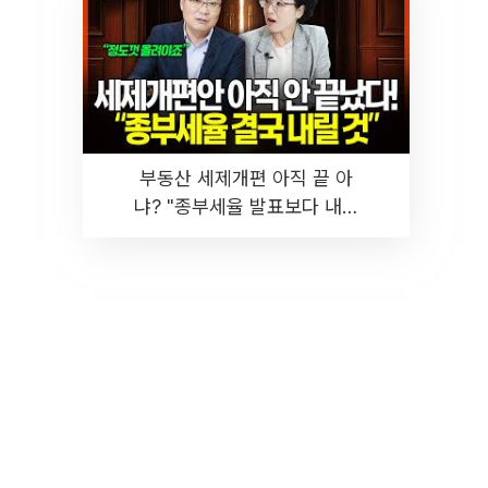
부동산 세제개편 아직 끝 아
냐? "종부세율 발표보다 내릴
것" 장기거주·양도세 전망 I 집
땅지성 I 김인만, 진미윤