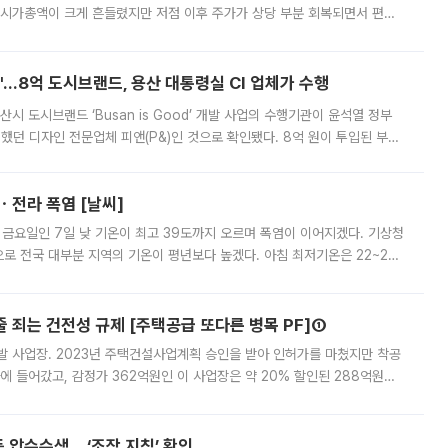
 시가총액이 크게 흔들렸지만 저점 이후 주가가 상당 부분 회복되면서 편입
다시 부각되고 있다. 7일 금융투자업계에 따르면 MSCI는 한국시간으로 오는
od'…8억 도시브랜드, 용산 대통령실 CI 업체가 수행
시 도시브랜드 ‘Busan is Good’ 개발 사업의 수행기관이 윤석열 정부
여했던 디자인 전문업체 피앤(P&)인 것으로 확인됐다. 8억 원이 투입된 부산
 부족과 디자인 정체성 논란에 휩싸였던 만큼, 사업 선정 과정과 결과물에
ㆍ전라 폭염 [날씨]
 금요일인 7일 낮 기온이 최고 39도까지 오르며 폭염이 이어지겠다. 기상청
로 전국 대부분 지역의 기온이 평년보다 높겠다. 아침 최저기온은 22~27
 대부분 지역에 폭염특보가 발효된 가운데 최고체감온도는 35도 안팎까지 올라
줄 죄는 건전성 규제 [주택공급 또다른 병목 PF]①
발 사업장. 2023년 주택건설사업계획 승인을 받아 인허가를 마쳤지만 착공
에 들어갔고, 감정가 362억원인 이 사업장은 약 20% 할인된 288억원에
 현재는 4차 공매를 위한 조건 협의가 진행 중이다. 수도권의 주요 주거 배
 압수수색… ‘조작 지침’ 확인