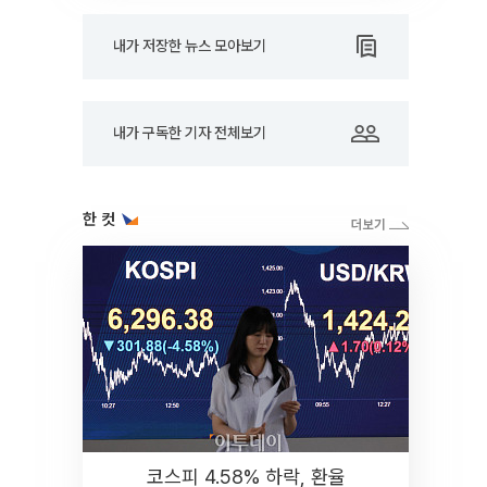
내가 저장한 뉴스 모아보기
내가 구독한 기자 전체보기
한 컷
코스피 4.58% 하락, 환율