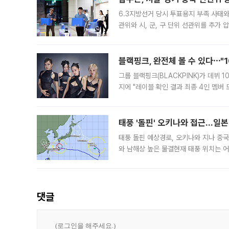
6.3지방선거 당시 투표용지 부족 사태
관위와 시, 군, 구 단위 선관위를 추가
부(김태훈 서울중앙지검 3차장검사)는 
블랙핑크, 완전체 볼 수 있다⋯"
그룹 블랙핑크(BLACKPINK)가 데뷔
지에 "레이블 확인 결과 최종 4인 멤버
10주년을 이틀 앞둔 6일 10주년 기념행
확한
태풍 '돌핀' 오키나와 접근…일
태풍 돌핀 예상경로, 오키나와 지나 중
와 남해상 높은 물결현재 태풍 위치는 어
강한 세력을 유지한 채 일본 오키나와와
댓글