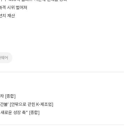
과격 시위 벌어져
1년치 재산
라웨어
차 [종합]
간불’ [안팎으로 갇힌 K-제조업]
새로운 성장 축” [종합]