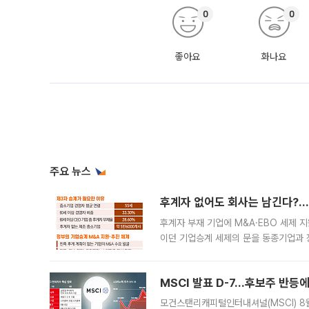
0
0
좋아요
화나요
주요 뉴스
후계자 없어도 회사는 남긴다?…‘
후계자 부재 기업에 M&A·EBO 세제 
이던 기업승계 세제의 문을 동종기업과 
대신 M&A나 임직원 인수(EBO)를 통
늘
MSCI 발표 D-7…후보주 반등
모건스탠리캐피털인터내셔널(MSCI) 8