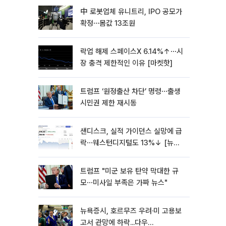
中 로봇업체 유니트리, IPO 공모가
확정⋯몸값 13조원
락업 해제 스페이스X 6.14%↑⋯시
장 충격 제한적인 이유 [마켓핫]
트럼프 ‘원정출산 차단’ 명령⋯출생
시민권 제한 재시동
샌디스크, 실적 가이던스 실망에 급
락⋯웨스턴디지털도 13%↓ [뉴욕
증시 무버]
트럼프 "미군 보유 탄약 막대한 규
모⋯미사일 부족은 가짜 뉴스"
뉴욕증시, 호르무즈 우려·미 고용보
고서 관망에 하락...다우