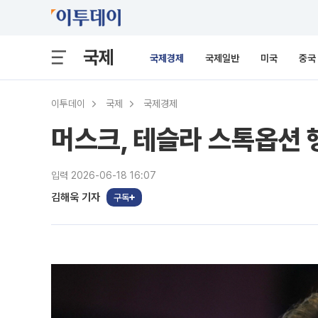
국제
국제경제
국제일반
미국
중국
이투데이
국제
국제경제
머스크, 테슬라 스톡옵션 
입력 2026-06-18 16:07
김해욱 기자
구독