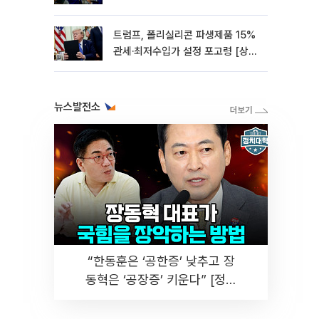
0.85%↓[종합]
트럼프, 폴리실리콘 파생제품 15%
관세·최저수입가 설정 포고령 [상
보]
뉴스발전소
“한동훈은 ‘공한증’ 낮추고 장
동혁은 ‘공장증’ 키운다” [정치
대학]