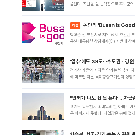
쏠린다. 지난달 말 급락장으로 후보군의
가능성과 지수 추종 자금 유입 기대가 
논란의 'Busan is Go
단독
박형준 전 부산시장 재임 당시 추진된 부산
용산 대통령실 상징체계(CI) 개발에 참
도시브랜드 사업이 공개 이후 시민 공감
'입추'에도 39도⋯수도권ㆍ강원
절기상 가을의 시작을 알리는 ‘입추’이자
에 따르면 이날 북태평양고기압의 영향으
도, 낮 최고기온은 31~39도로, 전국
"인허가 나도 삽 못 뜬다"…자금
경기도 동두천시 송내동의 한 아파트 개
은 이뤄지지 못했다. 사업장은 공매 절차
3차 공매까지 진행됐으나 모두 유찰됐다.
후
합수본, 서울·경기·충북 선관위 등