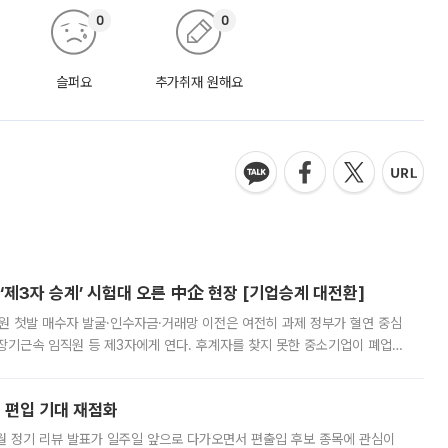
0
0
슬퍼요
추가취재 원해요
제3자 승계’ 시험대 오른 中企 현장 [기업승계 대전환]
지원 첫발 매수자 발굴·인수자금·거래망 이전은 여전히 과제 정부가 혈연 중심
장기근속 임직원 등 제3자에게 연다. 후계자를 찾지 못한 중소기업이 폐업
해 기술과 일자리를 남기도록 하겠다는 취지다. 다만 세금 감면만으로 거래를
에 편입 기대 재점화
월 정기 리뷰 발표가 일주일 앞으로 다가오면서 편출입 후보 종목에 관심이