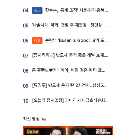
합수본, '통계 조작' 서울·경기·충북 선관위 등 추가 압수수색
04
속보
‘나솔사계’ 국화, 결별 후 재등장⋯첫인상 투표 휩쓸고 ‘인기녀’ 등극
05
논란의 'Busan is Good'…8억 도시브랜드, 용산 대통령실 CI 업체가 수행
06
단독
[증시키워드] 반도체 충격 뚫은 개별 호재...포스코퓨처엠·에코프로·한화솔루션 '눈길'
07
톰 홀랜드♥젠데이아, 비밀 결혼 파티 포착⋯호텔 대관비만 9억
08
[특징주] 반도체 온기 탄 2차전지...삼성SDI, 장 초반 7% 넘게 껑충
09
[오늘의 증시일정] 파마리서치·금호석유화학·코오롱인더·상상인증권 등
10
최신 영상