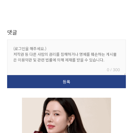
댓글
0 / 300