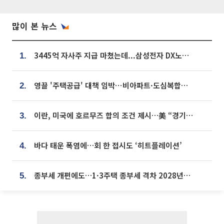
많이 본 뉴스
3445억 자사주 지급 마쳤는데...삼성전자 DX노조, 뒤늦은 '떼쓰기 집회'
1.
영끌 '주택공급' 대책 임박⋯비아파트·도심복합까지 총동원
2.
이란, 미국에 호르무즈 합의 조건 제시…美 “경기 아직 안 끝나” [종합]
3.
바다 태운 폭염에…회 한 접시도 ‘히트플레이션’
4.
종부세 개편에도…1·3주택 종부세 격차 2028년부터 확대
5.