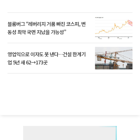
블룸버그 “레버리지 거품 빠진 코스피, 변
동성 최악 국면 지났을 가능성”
영업익으로 이자도 못 낸다…건설 한계기
업 5년 새 62→173곳