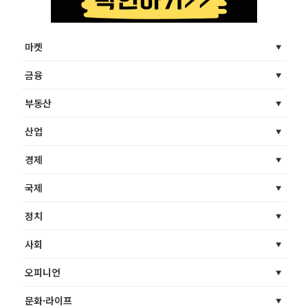
마켓
금융
부동산
산업
경제
국제
정치
사회
오피니언
문화·라이프