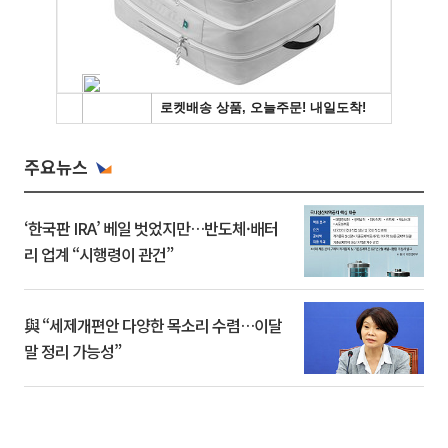
주요뉴스
‘한국판 IRA’ 베일 벗었지만…반도체·배터
리 업계 “시행령이 관건”
與 “세제개편안 다양한 목소리 수렴…이달
말 정리 가능성”