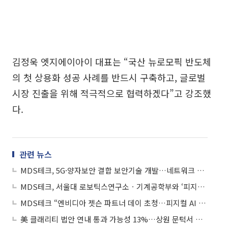
김정욱 엣지에이아이 대표는 “국산 뉴로모픽 반도체
의 첫 상용화 성공 사례를 반드시 구축하고, 글로벌
시장 진출을 위해 적극적으로 협력하겠다”고 강조했
다.
관련 뉴스
MDS테크, 5G·양자보안 결합 보안기술 개발…네트워크 리질리언스 강화
MDS테크, 서울대 로보틱스연구소ㆍ기계공학부와 ‘피지컬 AI’ 로봇 인재 양성 MOU
MDS테크 “엔비디아 젯슨 파트너 데이 초청…피지컬 AI 협력 방안 논의”
美 클래리티 법안 연내 통과 가능성 13%…상원 문턱서 제동