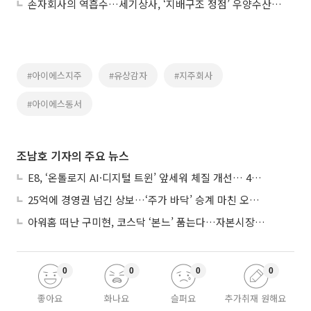
손자회사의 역흡수…세기상사, ‘지배구조 정점’ 우양수산 합병
#아이에스지주
#유상감자
#지주회사
#아이에스동서
조남호 기자의 주요 뉴스
E8, ‘온톨로지 AI·디지털 트윈’ 앞세워 체질 개선… 4분기 흑자전환 총력
25억에 경영권 넘긴 상보…‘주가 바닥’ 승계 마친 오너 2세, 주가 부양 나설까
아워홈 떠난 구미현, 코스닥 ‘본느’ 품는다…자본시장 전면 등판
0
0
0
0
좋아요
화나요
슬퍼요
추가취재 원해요