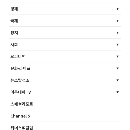
경제
국제
정치
사회
오피니언
문화·라이프
뉴스발전소
이투데이TV
스페셜리포트
Channel 5
위너스IR클럽