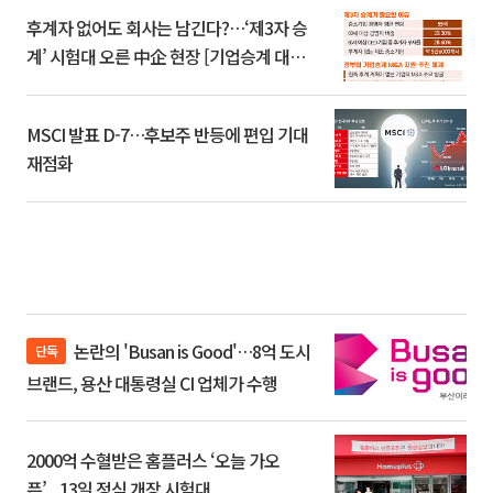
후계자 없어도 회사는 남긴다?…‘제3자 승
계’ 시험대 오른 中企 현장 [기업승계 대전
환]
MSCI 발표 D-7…후보주 반등에 편입 기대
재점화
논란의 'Busan is Good'…8억 도시
단독
브랜드, 용산 대통령실 CI 업체가 수행
2000억 수혈받은 홈플러스 ‘오늘 가오
픈’...13일 정식 개장 시험대