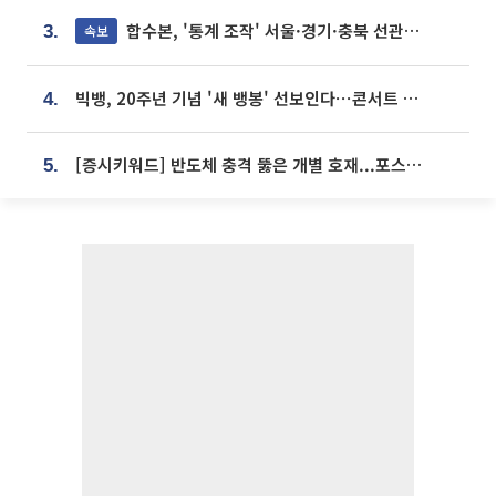
합수본, '통계 조작' 서울·경기·충북 선관위 등 추가 압수수색
속보
3.
빅뱅, 20주년 기념 '새 뱅봉' 선보인다⋯콘서트 앞두고 팝업 개최
4.
[증시키워드] 반도체 충격 뚫은 개별 호재...포스코퓨처엠·에코프로·한화솔루션 '눈길'
5.