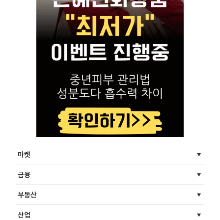
마켓
금융
부동산
산업