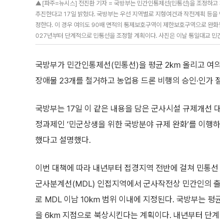
▲[파주=뉴시스] 전진환 기자 = 국방부는 민간인통제선(민통선)을 조정하
추진한다고 17일 밝혔다. 국방부는 우선 지역별로 지형여건과 작전계획 등을
정한다. 이 경우 여의도 90배 면적의 통제보호구역이 제한보호구역으로 완화될
027년부터 단계적으로 민통선을 조정할 계획이다. 사진은 이날 통일대교 민간인출입
국방부가 민간인통제선(민통선)을 평균 2㎞ 올리고 여의
장애물 23개를 철거하고 농업용 드론 비행의 승인·인가 
국방부는 17일 이 같은 내용을 담은 군사시설 규제개선 
정과제인 ‘민군상생을 위한 국방분야 규제 완화’를 이행
했다고 설명했다.
이번 대책에 따라 내년부터 접경지역 전반에 걸쳐 민통선
군사분계선(MDL) 인접지역에서 군사작전상 민간인의 
로 MDL 이남 10㎞ 범위 이내에 지정된다. 국방부는 평
을 6km 지점으로 북상시킨다는 계획이다. 내년부터 단계