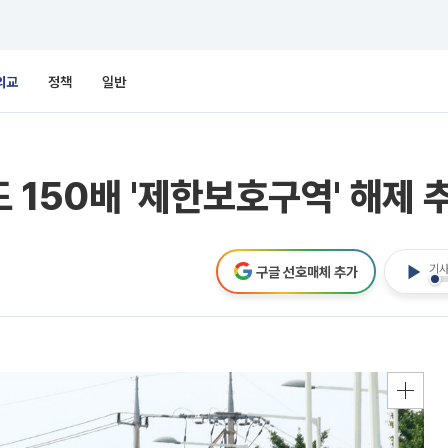
외교
정책
일반
도 150배 '제한보호구역' 해제 
기사
구글 선호매체 추가