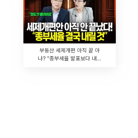
부동산 세제개편 아직 끝 아
냐? "종부세율 발표보다 내릴
것" 장기거주·양도세 전망 I 집
땅지성 I 김인만, 진미윤