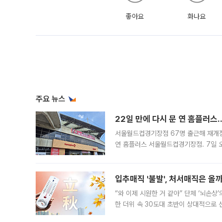
좋아요
화나요
주요 뉴스
22일 만에 다시 문 연 홈플러스
서울월드컵경기장점 67명 출근해 재개점 
연 홈플러스 서울월드컵경기장점. 7일 
우유, 과일 같은 신선식품이 차근차근 자
입추매직 '불발', 처서매직은 올
“와 이제 시원한 거 같아” 단체 ‘뇌손상
한 더위 속 30도대 초반이 상대적으로
지역에 있었습니다. 7월 말에는 서풍과