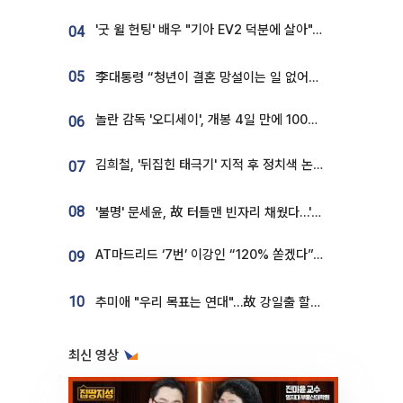
'굿 윌 헌팅' 배우 "기아 EV2 덕분에 살아"…교통사고 후 안전성 극찬
04
05
李대통령 “청년이 결혼 망설이는 일 없어야...제도상 불이익 조사”
놀란 감독 '오디세이', 개봉 4일 만에 100만 돌파⋯'왕사남' 보다 빠르다
06
김희철, '뒤집힌 태극기' 지적 후 정치색 논란…"좌우 떠나 우리나라 국기"
07
08
'불명' 문세윤, 故 터틀맨 빈자리 채웠다…'거북이' 눈물의 최종 우승
AT마드리드 ‘7번’ 이강인 “120% 쏟겠다”⋯시메오네 감독 “필요한 선수”
09
10
추미애 "우리 목표는 연대"…故 강일출 할머니 흉상 제막
최신 영상