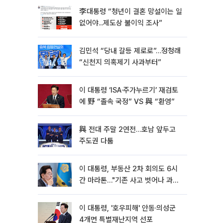
李대통령 “청년이 결혼 망설이는 일
없어야...제도상 불이익 조사”
김민석 “당내 갈등 제로로”…정청래
“신천지 의혹제기 사과부터”
이 대통령 ‘ISA·주가누르기’ 재검토
에 野 “졸속 국정” VS 與 “환영”
與 전대 주말 2연전…호남 앞두고
주도권 다툼
이 대통령, 부동산 2차 회의도 6시
간 마라톤…"기존 사고 벗어나 과감
히 실천"
이 대통령, '호우피해' 안동·의성군
4개면 특별재난지역 선포