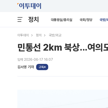
정치
대통령실/총리실
국회/정당
국방/
이투데이
정치
국방/외교
민통선 2km 북상...여의
입력 2026-06-17 16:07
김서영 기자
구독