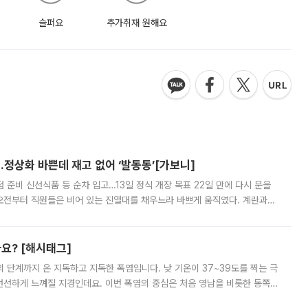
슬퍼요
추가취재 원해요
…정상화 바쁜데 재고 없어 ‘발동동’[가보니]
준비 신선식품 등 순차 입고…13일 정식 개장 목표 22일 만에 다시 문을
오전부터 직원들은 비어 있는 진열대를 채우느라 바쁘게 움직였다. 계란과
리를 잡기 시작했지만, 매장 곳곳엔 여전히 텅 빈 매대가 먼저 눈에 들어왔
까요? [해시태그]
’의 단계까지 온 지독하고 지독한 폭염입니다. 낮 기온이 37~39도를 찍는 극
 선선하게 느껴질 지경인데요. 이번 폭염의 중심은 처음 영남을 비롯한 동쪽
 북서풍이 산맥을 넘어 영남 쪽으로 내려오면서 뜨겁고 건조해졌는데요.