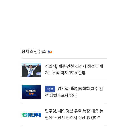
정치 최신 뉴스
김민석, 제주·인천 경선서 정청래 제
쳐⋯누적 격차 1%p 안팎
김민석, 與전당대회 제주·인
속보
천 당원투표서 승리
민주당, 개인정보 유출 늑장 대응 논
란에⋯“당시 점검서 이상 없었다”