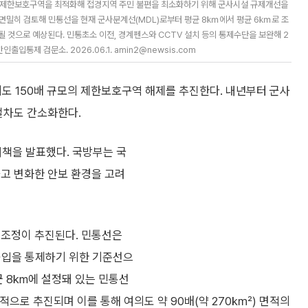
고 제한보호구역을 최적화해 접경지역 주민 불편을 최소화하기 위해 군사시설 규제개선을
 면밀히 검토해 민통선을 현재 군사분계선(MDL)로부터 평균 8㎞에서 평균 6㎞로 조
 것으로 예상된다. 민통초소 이전, 경계펜스와 CCTV 설치 등의 통제수단을 보완해 2
통제 검문소. 2026.06.1. amin2@newsis.com
도 150배 규모의 제한보호구역 해제를 추진한다. 내년부터 군사
절차도 간소화한다.
대책을 발표했다. 국방부는 국
하고 변화한 안보 환경을 고려
 조정이 추진된다. 민통선은
출입을 통제하기 위한 기준선으
균 8km에 설정돼 있는 민통선
적으로 추진되며 이를 통해 여의도 약 90배(약 270㎢) 면적의