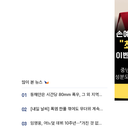
많이 본 뉴스
동해안은 시간당 80㎜ 폭우, 그 외 지역은 폭염…‘극과 극 날씨’
01
[내일 날씨] 폭염 한풀 꺾여도 무더위 계속⋯동해안 이틀 연속 비
02
임영웅, 어느덧 데뷔 10주년⋯"가진 것 없던 시절, 내 앞엔 20명의 팬뿐"
03