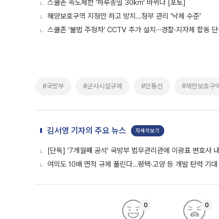
스쿨존 속도제한 '하루종일 30㎞' 바뀌나 [포토]
해양보호구역 지정만 하고 방치…정부 관리 '낙제 수준'
스쿨존 '불법 주정차' CCTV 추가 설치⋯경찰·지자체 합동 
#국방부
#군사시설규제
#민통선
#제한보호구
김서영 기자의 주요 뉴스
자세히보기
[단독] '7개월째 공석' 국방부 법무관리관에 이광표 변호사 
여의도 10배 면적 규제 풀린다…평택·고양 등 개발 탄력 기대 
0
0