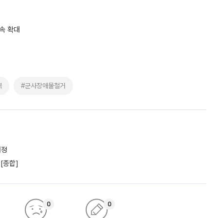
단속 확대
역
#군사장애물철거
내정
[종합]
0
0