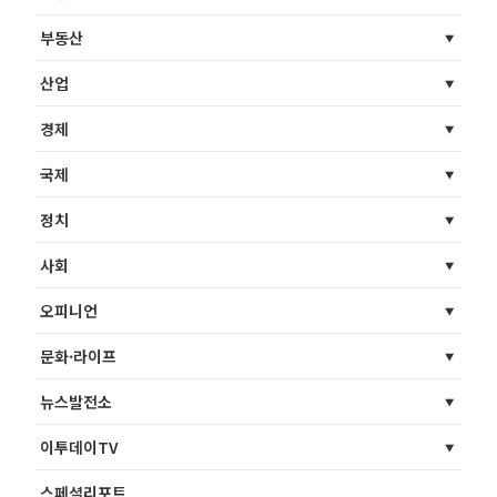
부동산
산업
경제
국제
정치
사회
오피니언
문화·라이프
뉴스발전소
이투데이TV
스페셜리포트