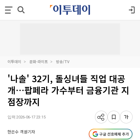
이투데이
문화·라이프
방송/TV
'나솔' 32기, 돌싱녀들 직업 대공
개⋯팝페라 가수부터 금융기관 지
점장까지
입력 2026-06-17 23:15
한은수 객원기자
구글 선호매체 추가