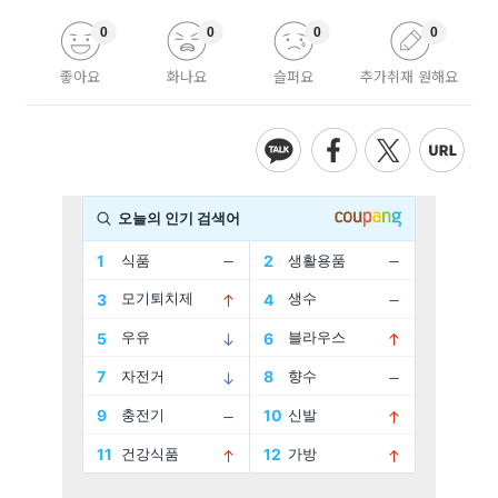
0
0
0
0
좋아요
화나요
슬퍼요
추가취재 원해요