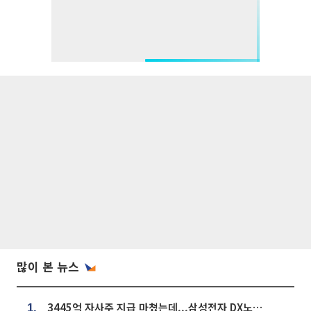
많이 본 뉴스
3445억 자사주 지급 마쳤는데...삼성전자 DX노조, 뒤늦은 '떼쓰기 집회'
1.