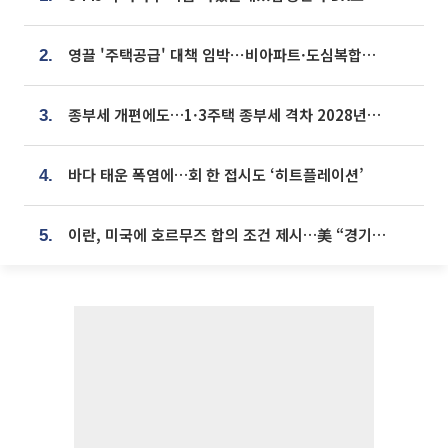
영끌 '주택공급' 대책 임박⋯비아파트·도심복합까지 총동원
2.
종부세 개편에도…1·3주택 종부세 격차 2028년부터 확대
3.
바다 태운 폭염에…회 한 접시도 ‘히트플레이션’
4.
이란, 미국에 호르무즈 합의 조건 제시…美 “경기 아직 안 끝나” [종합]
5.