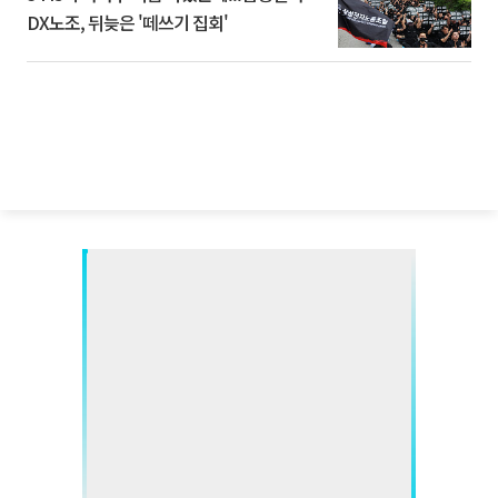
DX노조, 뒤늦은 '떼쓰기 집회'