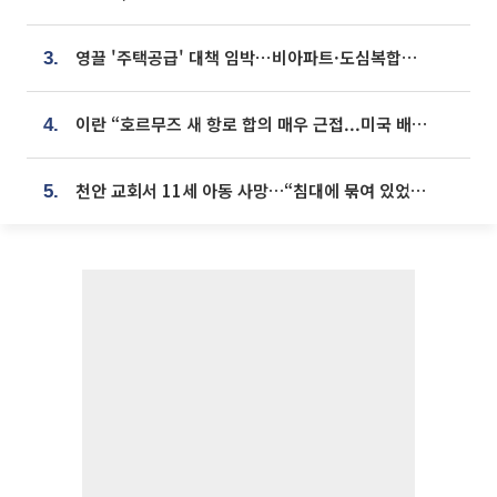
영끌 '주택공급' 대책 임박⋯비아파트·도심복합까지 총동원
3.
이란 “호르무즈 새 항로 합의 매우 근접...미국 배상 먼저”
4.
천안 교회서 11세 아동 사망…“침대에 묶여 있었다” 진술 확보
5.