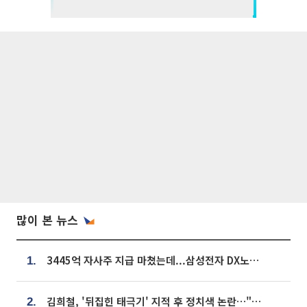
많이 본 뉴스
3445억 자사주 지급 마쳤는데...삼성전자 DX노조, 뒤늦은 '떼쓰기 집회'
1.
김희철, '뒤집힌 태극기' 지적 후 정치색 논란…"좌우 떠나 우리나라 국기"
2.