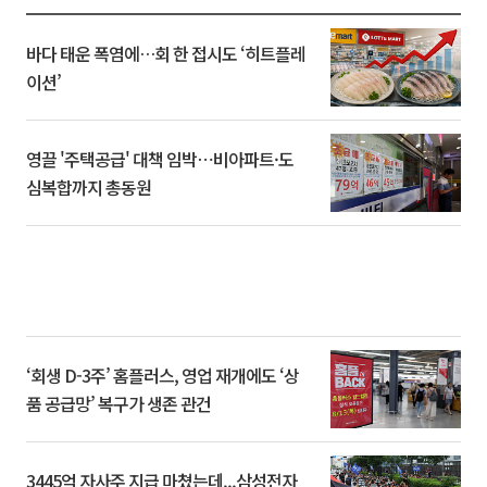
바다 태운 폭염에…회 한 접시도 ‘히트플레
이션’
영끌 '주택공급' 대책 임박⋯비아파트·도
심복합까지 총동원
‘회생 D-3주’ 홈플러스, 영업 재개에도 ‘상
품 공급망’ 복구가 생존 관건
3445억 자사주 지급 마쳤는데...삼성전자