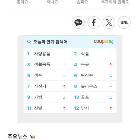
좋아요
화나요
슬퍼요
추가취재 원해요
주요뉴스