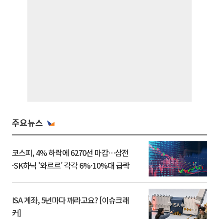
주요뉴스
코스피, 4% 하락에 6270선 마감…삼전
·SK하닉 '와르르' 각각 6%·10%대 급락
ISA 계좌, 5년마다 깨라고요? [이슈크래
커]