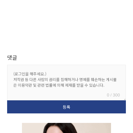
댓글
0 / 300