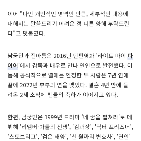
이어 "다만 개인적인 영역인 만큼, 세부적인 내용에
대해서는 말씀드리기 어려운 점 너른 양해 부탁드린
다"고 덧붙였다.
남궁민과 진아름은 2016년 단편영화 '라이트 마이
파
이어
'에서 감독과 배우로 만나 연인으로 발전했다. 이
듬해 공식적으로 열애를 인정한 두 사람은 7년 연애
끝에 2022년 부부의 연을 맺었다. 결혼 4년 만에 들
려온 2세 소식에 팬들의 축하가 이어지고 있다.
한편, 남궁민은 1999년 드라마 '네 꿈을 펼쳐라'로 데
뷔해 '리멤버-아들의 전쟁', '김과장', '닥터 프리즈너',
'스토브리그', '검은 태양', '천 원짜리 변호사', '연인'