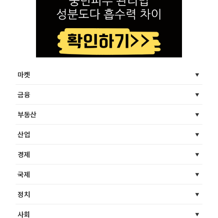
마켓
금융
부동산
산업
경제
국제
정치
사회