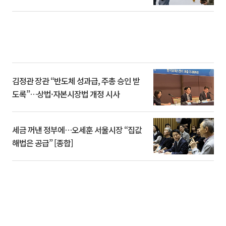
김정관 장관 “반도체 성과급, 주총 승인 받
도록”…상법·자본시장법 개정 시사
세금 꺼낸 정부에…오세훈 서울시장 “집값
해법은 공급” [종합]