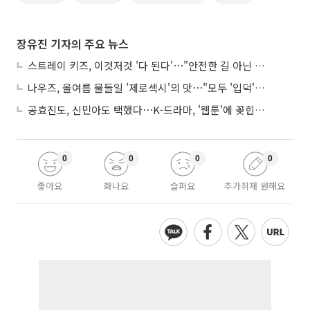
장유진 기자의 주요 뉴스
스트레이 키즈, 이것저것 '다 된다'⋯"안전한 길 아닌 도전이 재밌어"
나우즈, 올여름 물들일 '제로섹시'의 맛⋯"모두 '입덕'시킬 것"
공효진도, 신민아도 택했다⋯K-드라마, '웹툰'에 꽂힌 이유
0
0
0
0
좋아요
화나요
슬퍼요
추가취재 원해요