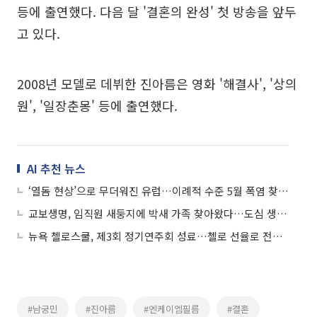
등에 출연했다. 다음 달 '결혼의 완성' 첫 방송을 앞두
고 있다.
2008년 모델로 데뷔한 진아름은 영화 '해결사', '상의
원', '일장춘몽' 등에 출연했다.
AI 추천 뉴스
‘열돔 현상’으로 무더워진 유럽…이례적 수준 5월 폭염 찾아와
교보생명, 임직원 새둥지에 박새 가족 찾아왔다…도심 생태복원 결실
뉴욕 첼로스쿨, 제3회 정기연주회 성료…첼로 선율로 전한 위로
#남궁민
#진아름
#엔케이엠필름
#결혼