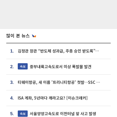
많이 본 뉴스
김정관 장관 “반도체 성과급, 주총 승인 받도록”…상법·자본시장법 개정 시사
1.
중부내륙고속도로서 미상 폭발물 발견
속보
2.
티웨이항공, 새 이름 '트리니티항공' 첫발…SSC 전략 본격화
3.
ISA 계좌, 5년마다 깨라고요? [이슈크래커]
4.
서울양양고속도로 이천터널 앞 사고 발생
속보
5.