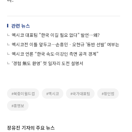
관련 뉴스
멕시코 대표팀 "한국 이길 필요 없다" 발언⋯왜?
멕시코전 이틀 앞두고⋯손흥민ㆍ오현규 '동반 선발' 여부는
멕시코 언론 “한국 속도·이강인 측면 공격 경계”
‘경험 無도 환영’ 첫 일자리 도전 설명서
#북중미월드컵
#멕시코
#국가대표팀
#황인범
#홍명보
장유진 기자의 주요 뉴스