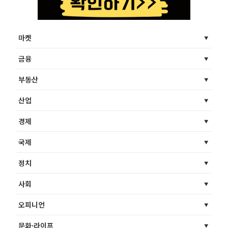
마켓
금융
부동산
산업
경제
국제
정치
사회
오피니언
문화·라이프