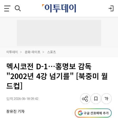
이투데이
문화·라이프
스포츠
멕시코전 D-1⋯홍명보 감독
"2002년 4강 넘기를" [북중미 월
드컵]
입력 2026-06-18 09:42
장유진 기자
구글 선호매체 추가