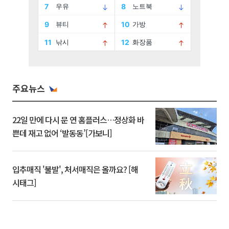
주요뉴스
22일 만에 다시 문 연 홈플러스…정상화 바
쁜데 재고 없어 ‘발동동’[가보니]
입추매직 '불발', 처서매직은 올까요? [해
시태그]