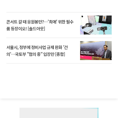
콘서트 갈 때 응원봉만?⋯'최애' 위한 필수
품 등장이오! [솔드아웃]
서울시, 정부에 정비사업 규제 완화 '건
의'⋯국토부 "협의 중" 입장만 [종합]