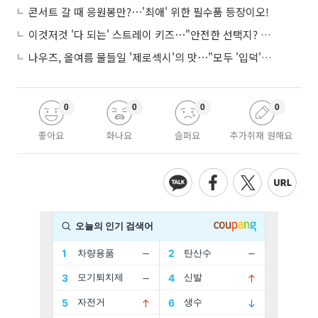
콘서트 갈 때 응원봉만?⋯'최애' 위한 필수품 등장이오!
이것저것 '다 되는' 스트레이 키즈⋯"안전한 선택지? 도전이 재밌죠"
나우즈, 올여름 물들일 '제로섹시'의 맛⋯"모두 '입덕'시킬 것"
0
0
0
0
좋아요
화나요
슬퍼요
추가취재 원해요