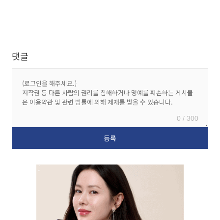
댓글
0 / 300