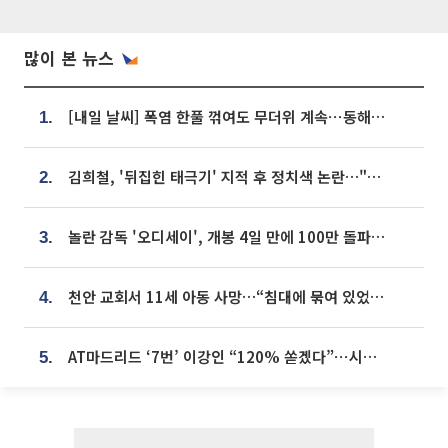
많이 본 뉴스
[내일 날씨] 폭염 한풀 꺾여도 무더위 계속⋯동해안 이틀 연속 비
1.
김희철, '뒤집힌 태극기' 지적 후 정치색 논란…"좌우 떠나 우리나라 국기"
2.
놀란 감독 '오디세이', 개봉 4일 만에 100만 돌파⋯'왕사남' 보다 빠르다
3.
천안 교회서 11세 아동 사망…“침대에 묶여 있었다” 진술 확보
4.
AT마드리드 ‘7번’ 이강인 “120% 쏟겠다”⋯시메오네 감독 “필요한 선수”
5.