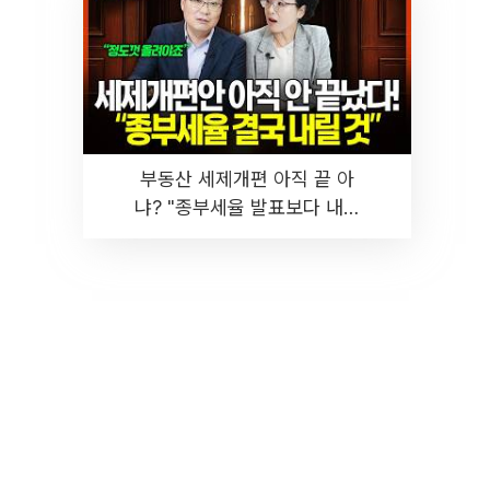
부동산 세제개편 아직 끝 아
냐? "종부세율 발표보다 내릴
것" 장기거주·양도세 전망 I 집
땅지성 I 김인만, 진미윤