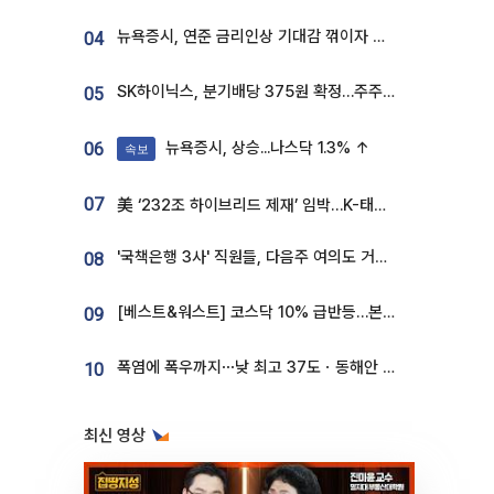
뉴욕증시, 연준 금리인상 기대감 꺾이자 상승...S&P500 사상 최고치 [종합]
04
SK하이닉스, 분기배당 375원 확정…주주환원책 9월로 앞당겨 발표
05
뉴욕증시, 상승...나스닥 1.3% ↑
06
속보
07
美 ‘232조 하이브리드 제재’ 임박…K-태양광, 불확실성 털고 날개 다나
'국책은행 3사' 직원들, 다음주 여의도 거리 나서는 까닭은
08
[베스트&워스트] 코스닥 10% 급반등…본느, 최대주주 변경 기대에 270% 폭등
09
폭염에 폭우까지⋯낮 최고 37도ㆍ동해안 강한 비 [날씨]
10
최신 영상