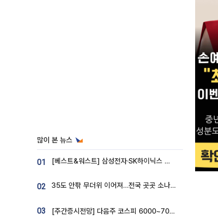
많이 본 뉴스
[베스트&워스트] 삼성전자·SK하이닉스 밀린 한 주…상상인증권은 85% 급등
01
35도 안팎 무더위 이어져…전국 곳곳 소나기 [오늘 날씨]
02
03
[주간증시전망] 다음주 코스피 6000~7000⋯“外人 수급은 정책이 변수”