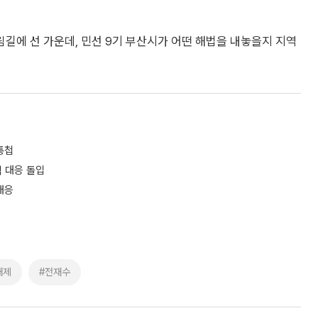
길에 선 가운데, 민선 9기 부산시가 어떤 해법을 내놓을지 지역
통첩
적 대응 돌입
대응
해제
#전재수