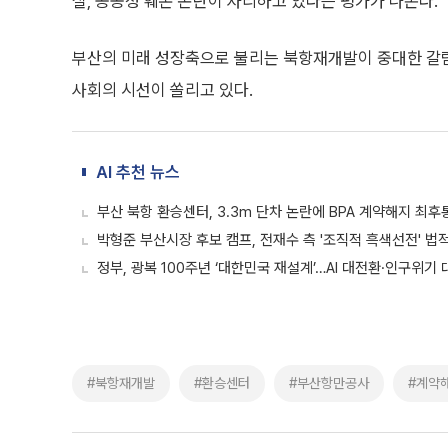
실, 공공성 훼손 논란이 자리하고 있다는 평가가 나온다.
부산의 미래 성장축으로 불리는 북항재개발이 중대한 갈림
사회의 시선이 쏠리고 있다.
AI 추천 뉴스
부산 북항 환승센터, 3.3m 단차 논란에 BPA 계약해지 최후
박형준 부산시장 후보 캠프, 전재수 측 '조직적 흑색선전' 법
정부, 광복 100주년 ‘대한민국 재설계’…AI 대전환·인구위기 
#북항재개발
#환승센터
#부산항만공사
#계약