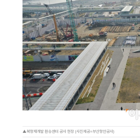
▲북항재개발 환승센터 공사 현장 (사진제공=부산항만공사)