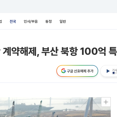
업
전국
인사/부음
동정
일반
 계약해제, 부산 북항 100억 
기사
구글 선호매체 추가