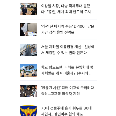
이상일 시장, 다낭 국제무대 올랐
다…"용인, 세계 최대 반도체 도시
된다"
'개편 전 마지막 수능' D-100⋯남은
기간 성적 올릴 전략은
서울 지하철 이용환경 개선⋯일상에
서 체감할 수 있는 변화 만든다
학교 혐오표현, 피해는 분명한데 형
사처벌은 왜 어려울까? [수사와 재
판]
'장윤기 사건' 피해 여고생 구하려다
중상…고교생 의상자 지정
70대 건물주에 흉기 휘두른 30대
세입자…살인미수 혐의 체포